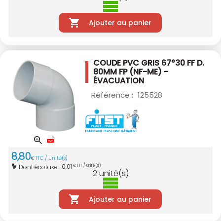
Ajouter au panier
COUDE PVC GRIS 67°30 FF D.
80MM
FP (NF-ME) -
ÉVACUATION
Référence :
125528
8
,
80
€
TTC / unité(s)
0,01
Dont écotaxe :
€ HT / unité(s)
2
unité(s)
Ajouter au panier