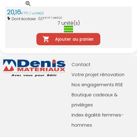
20
,
16
€
TTC / unité(s)
0,17
Dont écotaxe :
€ HT / unité(s)
7
unité(s)
Ajouter au panier
Contact
Votre projet rénovation
Nos engagements RSE
Boutique cadeaux &
privilèges
Index égalité femmes-
hommes