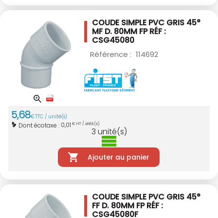
COUDE SIMPLE PVC GRIS 45°
MF D. 80MM
FP RÉF :
CSG45080
Référence :
114692
5
,
68
€
TTC / unité(s)
0,01
Dont écotaxe :
€ HT / unité(s)
3
unité(s)
Ajouter au panier
COUDE SIMPLE PVC GRIS 45°
FF D. 80MM
FP RÉF :
CSG45080F