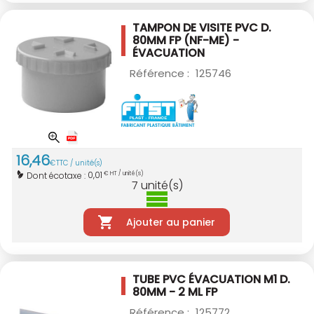
TAMPON DE VISITE PVC D.
80MM
FP (NF-ME) -
ÉVACUATION
Référence :
125746
16
,
46
€
TTC / unité(s)
0,01
Dont écotaxe :
€ HT / unité(s)
7
unité(s)
Ajouter au panier
TUBE PVC ÉVACUATION M1 D.
80MM - 2 ML
FP
Référence :
125772