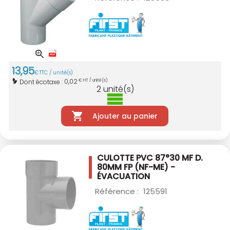
13
,
95
€
TTC / unité(s)
0,02
Dont écotaxe :
€ HT / unité(s)
2
unité(s)
Ajouter au panier
CULOTTE PVC 87°30 MF D.
80MM
FP (NF-ME) -
ÉVACUATION
Référence :
125591