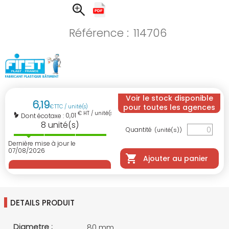
Référence :
114706
Voir le stock disponible
6
,
19
pour toutes les agences
€
TTC / unité(s)
€ HT / unité(s)
0,01
Dont écotaxe :
8
unité(s)
Quantité
(unité(s))
Dernière mise à jour le
07/08/2026
Ajouter au panier
DETAILS PRODUIT
Diametre :
80 mm