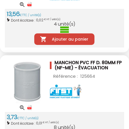
13
,
56
€
TTC / unité(s)
0,02
Dont écotaxe :
€ HT / unité(s)
4
unité(s)
Ajouter au panier
MANCHON PVC FF D. 80MM
FP
(NF-ME) - ÉVACUATION
Référence :
125664
3
,
73
€
TTC / unité(s)
0,01
Dont écotaxe :
€ HT / unité(s)
8
unité(s)