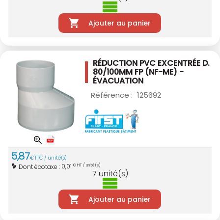
Ajouter au panier
RÉDUCTION PVC EXCENTRÉE D.
80/100MM
FP (NF-ME) -
ÉVACUATION
Référence :
125692
5
,
87
€
TTC / unité(s)
0,01
Dont écotaxe :
€ HT / unité(s)
7
unité(s)
Ajouter au panier