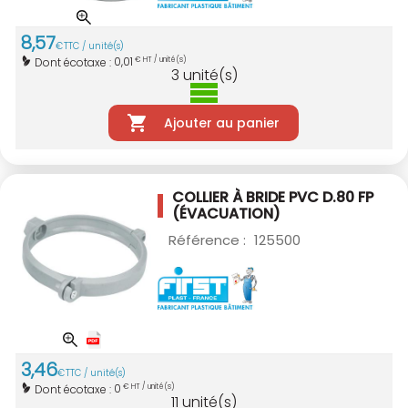
8
,
57
€
TTC / unité(s)
0,01
Dont écotaxe :
€ HT / unité(s)
3
unité(s)
Ajouter au panier
COLLIER À BRIDE PVC D.80
FP
(ÉVACUATION)
Référence :
125500
3
,
46
€
TTC / unité(s)
0
Dont écotaxe :
€ HT / unité(s)
11
unité(s)