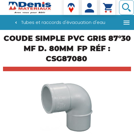
Denis matériaux
Tubes et raccords d'évacuation d'eau
Aller
COUDE SIMPLE PVC GRIS 87°30
au
contenu
MF D. 80MM
FP RÉF :
principal
CSG87080