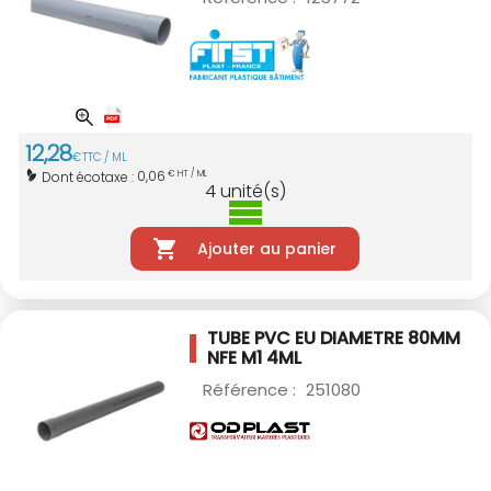
12
,
28
€
TTC / ML
0,06
Dont écotaxe :
€ HT / ML
4
unité(s)
Ajouter au panier
TUBE PVC EU DIAMETRE 80MM
NFE M1 4ML
Référence :
251080