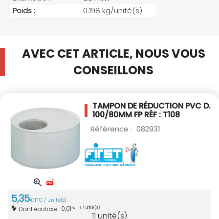
Poids :
0.198 kg/unité(s)
AVEC CET ARTICLE, NOUS VOUS
CONSEILLONS
TAMPON DE RÉDUCTION PVC D.
100/80MM
FP RÉF : T108
Référence :
082931
5
,
35
€
TTC / unité(s)
0,01
Dont écotaxe :
€ HT / unité(s)
11
unité(s)