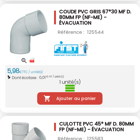
COUDE PVC GRIS 67°30 MF D.
80MM
FP (NF-ME) -
ÉVACUATION
Référence :
125544
5
,
98
€
TTC / unité(s)
0,01
Dont écotaxe :
€ HT / unité(s)
1
unité(s)
Ajouter au panier
CULOTTE PVC 45° MF D. 80MM
FP (NF-ME) - ÉVACUATION
Référence :
125583