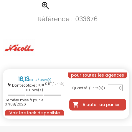
Référence :
033676
pour toutes les agences
18
,
13
€
TTC / unité(s)
€ HT / unité(s)
0,01
Dont écotaxe :
Quantité
(unité(s))
0
unité(s)
Dernière mise à jour le
07/08/2026
Ajouter au panier
Voir le stock disponible