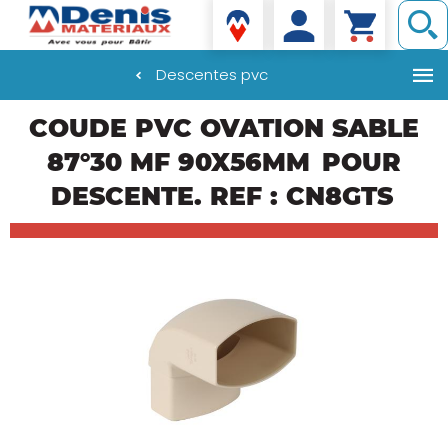
Denis matériaux
Descentes pvc
Aller
COUDE PVC OVATION SABLE
au
contenu
87°30 MF 90X56MM
POUR
principal
DESCENTE. REF : CN8GTS