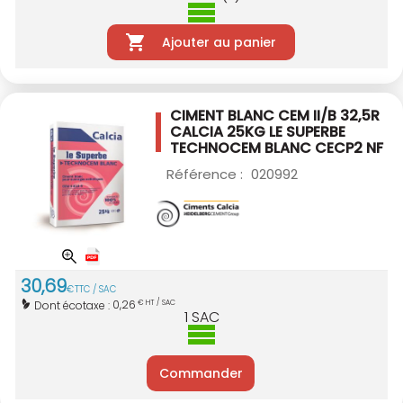
Ajouter au panier
CIMENT BLANC CEM II/B 32,5R
CALCIA 25KG
LE SUPERBE
TECHNOCEM BLANC CECP2 NF
Référence :
020992
30
,
69
€
TTC / SAC
0,26
Dont écotaxe :
€ HT / SAC
1
SAC
Commander