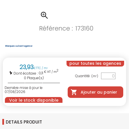
Référence :
173160
pour toutes les agences
23
,
93
€
TTC / m
2
2
€ HT / m
0,11
Dont écotaxe :
Quantité
(m
)
2
0
Plaque(s)
Dernière mise à jour le
07/08/2026
Ajouter au panier
Voir le stock disponible
DETAILS PRODUIT