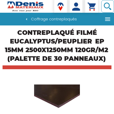
Denis matériaux
Coffrage contreplaqués
Aller
CONTREPLAQUÉ FILMÉ
au
contenu
EUCALYPTUS/PEUPLIER
EP
principal
15MM 2500X1250MM 120GR/M2
(PALETTE DE 30 PANNEAUX)