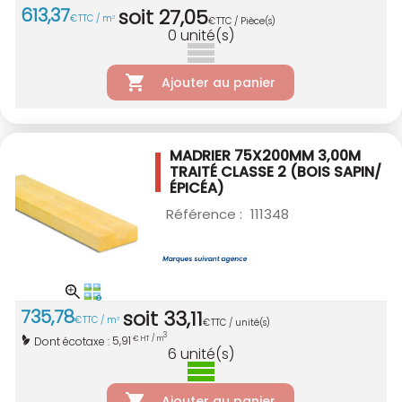
613
,
37
soit
27
,
05
€
TTC / m
3
€
TTC / Pièce(s)
0
unité(s)
Ajouter au panier
MADRIER 75X200MM 3,00M
TRAITÉ CLASSE 2
(BOIS SAPIN/
ÉPICÉA)
Référence :
111348
735
,
78
soit
33
,
11
€
TTC / m
3
€
TTC / unité(s)
3
5,91
Dont écotaxe :
€ HT / m
6
unité(s)
Ajouter au panier