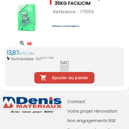
35KG
FACILICIM
Référence :
175103
13
,
87
€
TTC / SAC
0,2
Dont écotaxe :
€ HT / SAC
SAC
Ajouter au panier
Contact
Votre projet rénovation
Nos engagements RSE