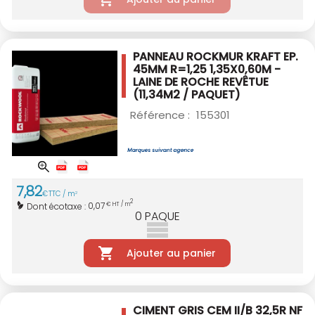
PANNEAU ROCKMUR KRAFT EP.
45MM R=1,25
1,35X0,60M -
LAINE DE ROCHE REVÊTUE
(11,34M2 / PAQUET)
Référence :
155301
7
,
82
€
TTC / m
2
2
0,07
Dont écotaxe :
€ HT / m
0
PAQUE
Ajouter au panier
CIMENT GRIS CEM II/B 32,5R NF