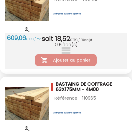
609
,
06
soit
18
,
52
€
TTC / m
3
€
TTC / Pièce(s)
0
Pièce(s)
Ajouter au panier
BASTAING DE COFFRAGE
63X175MM - 4M00
Référence :
110965