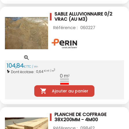
SABLE ALLUVIONNAIRE 0/2
VRAC (AU M3)
Référence :
060227
104
,
84
€
TTC / m
3
3
0,64
Dont écotaxe :
€ HT / m
0
m
3
Ajouter au panier
PLANCHE DE COFFRAGE
38X200MM - 4M00
Référence :
098412