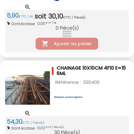
5
,
90
soit
30
,
10
€
TTC / ML
€
TTC / Pièce(s)
0,05
Dont écotaxe :
€ HT / ML
0
Pièce(s)
Ajouter au panier
CHAINAGE 10X10CM 4F10 E=15
6ML
Référence :
020400
54
,
30
€
TTC / Pièce(s)
0,02
Dont écotaxe :
€ HT / Pièce(s)
30
Pièce(s)