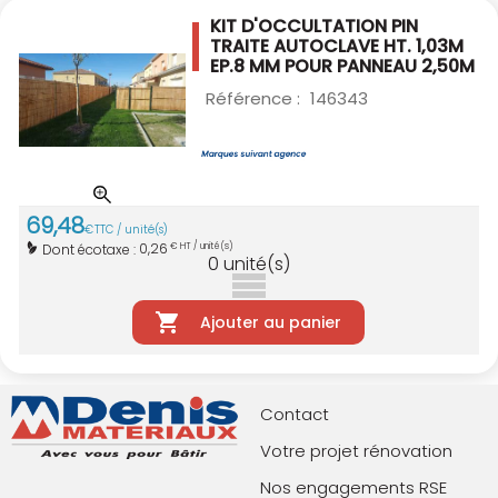
KIT D'OCCULTATION PIN
TRAITE AUTOCLAVE
HT. 1,03M
EP.8 MM POUR PANNEAU 2,50M
Référence :
146343
69
,
48
€
TTC / unité(s)
0,26
Dont écotaxe :
€ HT / unité(s)
0
unité(s)
Ajouter au panier
Contact
Votre projet rénovation
Nos engagements RSE