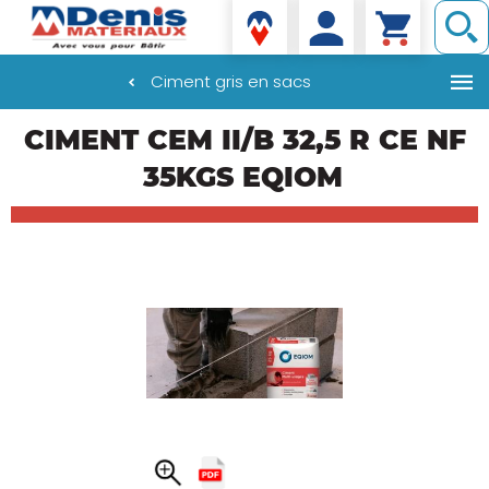
Denis matériaux
Ciment gris en sacs
Aller
CIMENT CEM II/B 32,5 R CE NF
au
contenu
35KGS EQIOM
principal