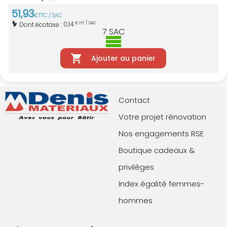
51
,
93
€
TTC / SAC
0,14
Dont écotaxe :
€ HT / SAC
7
SAC
Ajouter au panier
Contact
Votre projet rénovation
Nos engagements RSE
Boutique cadeaux &
privilèges
Index égalité femmes-
hommes