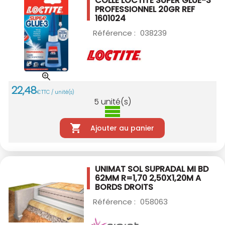
COLLE LOCTITE SUPER GLUE-3
PROFESSIONNEL
20GR REF
1601024
Référence :
038239
22
,
48
€
TTC / unité(s)
5
unité(s)
Ajouter au panier
UNIMAT SOL SUPRADAL MI BD
62MM R=1,70
2,50X1,20M A
BORDS DROITS
Référence :
058063