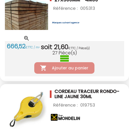
Référence :
005313
666
,
52
soit
21
,
60
€
TTC / m
3
€
TTC / Pièce(s)
27
Pièce(s)
Ajouter au panier
CORDEAU TRACEUR RONDO-
LINE JAUNE 30ML
Référence :
019753