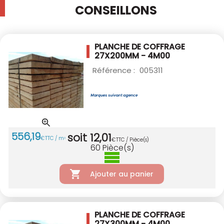
CONSEILLONS
PLANCHE DE COFFRAGE
27X200MM - 4M00
Référence :
005311
556
,
19
soit
12
,
01
€
TTC / m
3
€
TTC / Pièce(s)
60
Pièce(s)
Ajouter au panier
PLANCHE DE COFFRAGE
27X300MM - 4M00