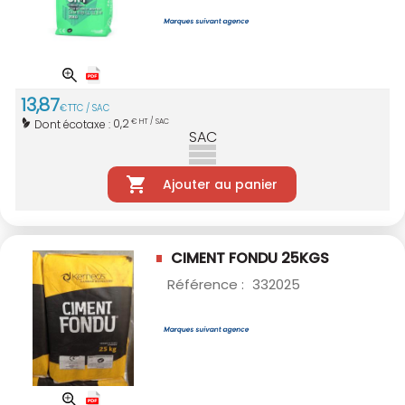
13
,
87
€
TTC / SAC
0,2
Dont écotaxe :
€ HT / SAC
SAC
Ajouter au panier
CIMENT FONDU 25KGS
Référence :
332025