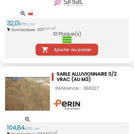
32
,
01
€
TTC / m
2
2
0,13
Dont écotaxe :
€ HT / m
10
Plaque(s)
Ajouter au panier
SABLE ALLUVIONNAIRE 0/2
VRAC (AU M3)
Référence :
060227
104
,
84
€
TTC / m
3
3
0,64
Dont écotaxe :
€ HT / m