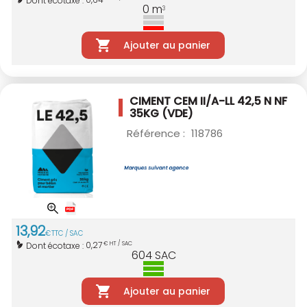
0
m
3
Ajouter au panier
CIMENT CEM II/A-LL 42,5 N NF
35KG (VDE)
Référence :
118786
13
,
92
€
TTC / SAC
0,27
Dont écotaxe :
€ HT / SAC
604
SAC
Ajouter au panier