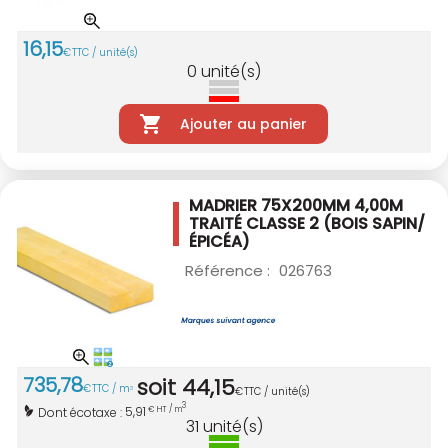
16
,
15
€
TTC / unité(s)
0
unité(s)
Ajouter au panier
MADRIER 75X200MM 4,00M
TRAITÉ CLASSE 2
(BOIS SAPIN/
ÉPICÉA)
Référence :
026763
735
,
78
soit
44
,
15
€
TTC / m
3
€
TTC / unité(s)
3
5,91
Dont écotaxe :
€ HT / m
31
unité(s)