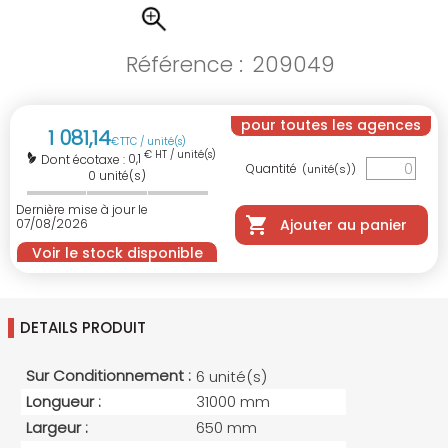
Référence :
209049
pour toutes les agences
1 081
,
14
€
TTC / unité(s)
€ HT / unité(s)
0,1
Dont écotaxe :
Quantité
(unité(s))
0
unité(s)
Dernière mise à jour le
07/08/2026
Ajouter au panier
Voir le stock disponible
DETAILS PRODUIT
Sur Conditionnement :
6 unité(s)
Longueur :
31000 mm
Largeur :
650 mm