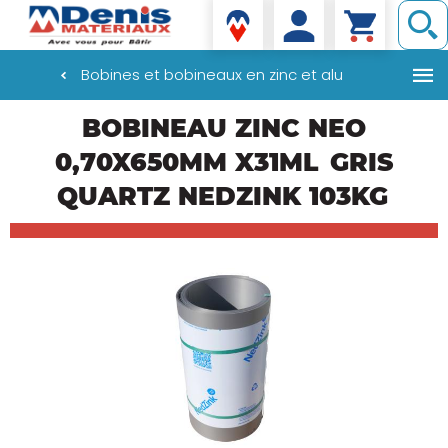
Denis matériaux
Bobines et bobineaux en zinc et alu
Aller
BOBINEAU ZINC NEO
au
contenu
0,70X650MM X31ML
GRIS
principal
QUARTZ NEDZINK 103KG