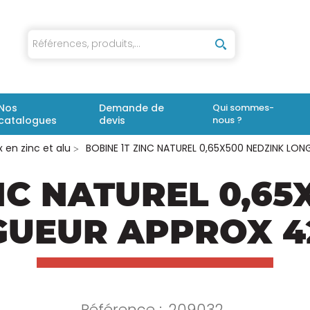
iaux
Nos
Demande de
Qui sommes-
catalogues
devis
nous ?
 en zinc et alu
BOBINE 1T ZINC NATUREL 0,65X500 NEDZINK LO
NC NATUREL 0,65
GUEUR APPROX 4
Référence :
209032