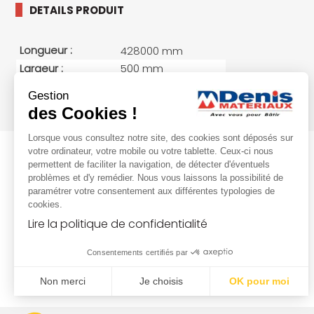
DETAILS PRODUIT
Longueur :
428000 mm
Largeur :
500 mm
Hauteur :
0.65 mm
Gestion
Poids :
1000 kg/unité(s)
des Cookies !
Lorsque vous consultez notre site, des cookies sont déposés sur
votre ordinateur, votre mobile ou votre tablette. Ceux-ci nous
permettent de faciliter la navigation, de détecter d'éventuels
problèmes et d'y remédier. Nous vous laissons la possibilité de
paramétrer votre consentement aux différentes typologies de
cookies.
Lire la politique de confidentialité
Consentements certifiés par
Non merci
Je choisis
OK pour moi
Plateforme de Gestion du Consentement : Personnalisez vo
Axeptio consent