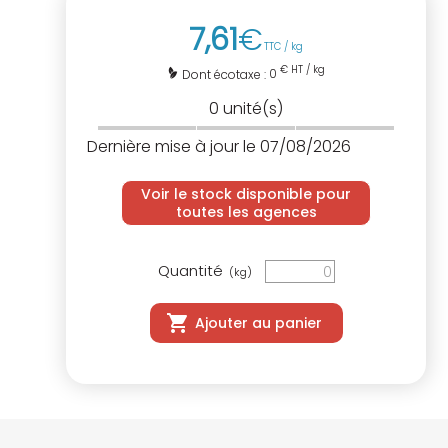
7
,
61
€
TTC / kg
€ HT / kg
0
Dont écotaxe :
0
unité(s)
Dernière mise à jour le 07/08/2026
Voir le stock disponible pour
toutes les agences
Quantité
(kg)
Ajouter au panier