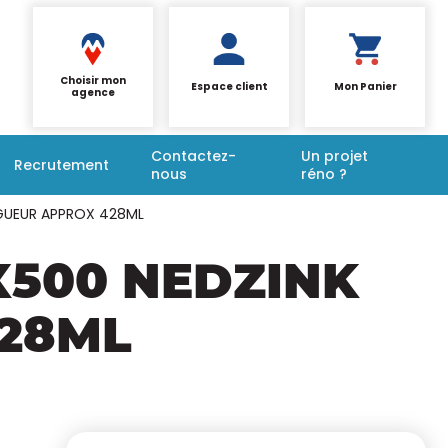
Choisir mon
Espace client
Mon Panier
agence
Contactez-
Un projet
Recrutement
nous
réno ?
NGUEUR APPROX 428ML
X500 NEDZINK
28ML