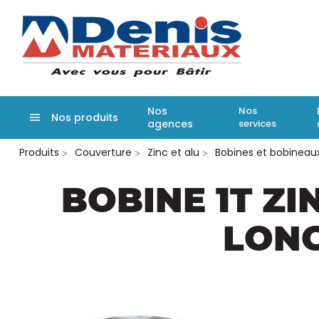
Denis matér
Nos
Nos
Nos produits
agences
services
Aller
Produits
Couverture
Zinc et alu
Bobines et bobineaux
au
contenu
principal
BOBINE 1T ZI
LON