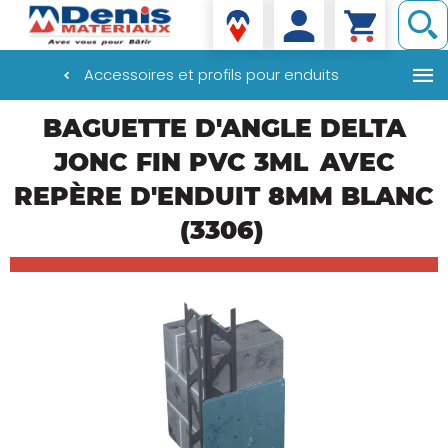
Denis matériaux
Accessoires et profils pour enduits
Aller
BAGUETTE D'ANGLE DELTA
au
contenu
JONC FIN PVC 3ML
AVEC
principal
REPÈRE D'ENDUIT 8MM BLANC
(3306)