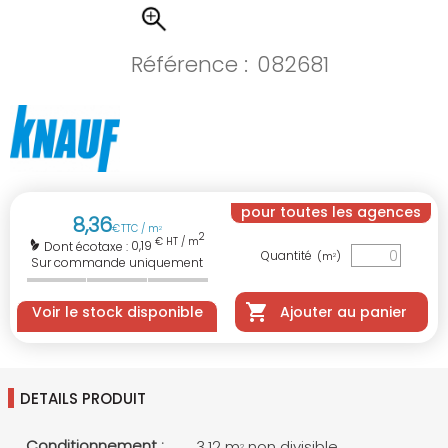
Référence :
082681
pour toutes les agences
8
,
36
€
TTC / m
2
2
€ HT / m
0,19
Dont écotaxe :
Quantité
(m
)
2
Sur commande uniquement
Voir le stock disponible
Ajouter au panier
DETAILS PRODUIT
Conditionnement :
3.12 m
non divisible
2