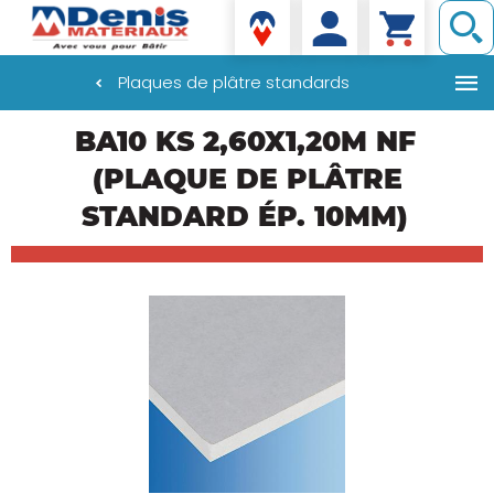
Denis matériaux
Plaques de plâtre standards
Aller
BA10 KS 2,60X1,20M NF
au
contenu
(PLAQUE DE PLÂTRE
principal
STANDARD ÉP. 10MM)