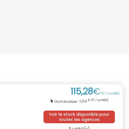
115
,
28
€
TTC / unité(s)
€ HT / unité(s)
0,54
Dont écotaxe :
Voir le stock disponible pour
toutes les agences
11
unité(s)