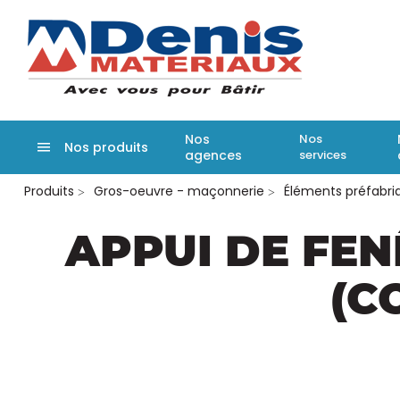
Denis matér
Nos
Nos
Nos produits
agences
services
Aller
Produits
Gros-oeuvre - maçonnerie
Éléments préfabri
au
contenu
principal
APPUI DE FEN
(C