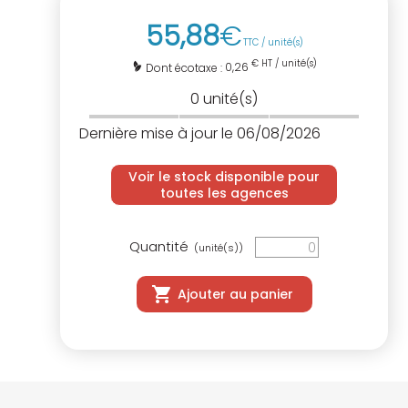
55
,
88
€
TTC / unité(s)
€ HT / unité(s)
0,26
Dont écotaxe :
0
unité(s)
Dernière mise à jour le 06/08/2026
Voir le stock disponible pour
toutes les agences
Quantité
(unité(s))
Ajouter au panier