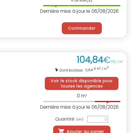
Dernière mise à jour le 06/08/2026
Commander
104
,
84
€
TTC / m
3
3
€ HT / m
0,64
Dont écotaxe :
Voir le stock disponible pour
toutes les agences
0
m
3
Dernière mise à jour le 06/08/2026
Quantité
(m
)
3
Ajouter au panier