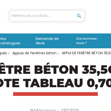
iaux
Nos
Demande de
Qui sommes-
catalogues
devis
nous ?
qués
Appuis de fenêtres béton
APPUI DE FENÊTRE BÉTON 35
ÊTRE BÉTON 35,
OTE TABLEAU 0,7
Référence :
130309