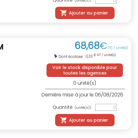
(unité(s))
Ajouter au panier
68
,
68
€
M
TTC / unité(s)
€ HT / unité(s)
0,33
Dont écotaxe :
Voir le stock disponible pour
toutes les agences
0
unité(s)
Dernière mise à jour le 06/08/2026
Quantité
(unité(s))
Ajouter au panier