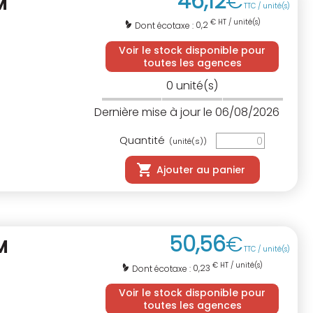
46
,
12
€
M
TTC / unité(s)
€ HT / unité(s)
0,2
Dont écotaxe :
Voir le stock disponible pour
toutes les agences
0
unité(s)
Dernière mise à jour le 06/08/2026
Quantité
(unité(s))
Ajouter au panier
50
,
56
€
M
TTC / unité(s)
€ HT / unité(s)
0,23
Dont écotaxe :
Voir le stock disponible pour
toutes les agences