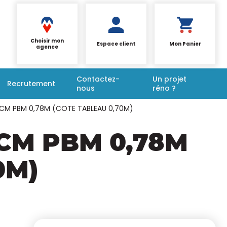
Choisir mon
Espace client
Mon Panier
agence
Contactez-
Un projet
Recrutement
nous
réno ?
,5CM PBM 0,78M (COTE TABLEAU 0,70M)
5CM PBM 0,78M
0M)