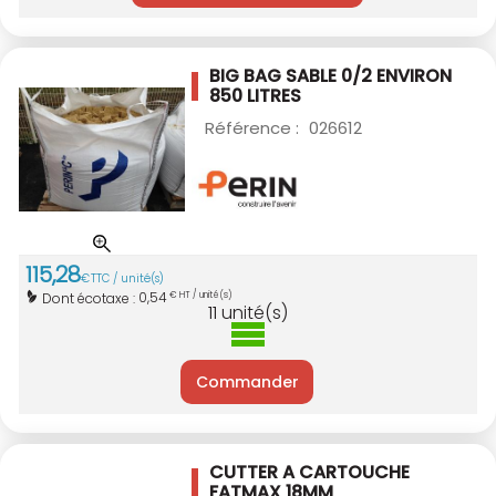
BIG BAG SABLE 0/2 ENVIRON
850 LITRES
Référence :
026612
115
,
28
€
TTC / unité(s)
0,54
Dont écotaxe :
€ HT / unité(s)
11
unité(s)
Commander
CUTTER A CARTOUCHE
FATMAX 18MM