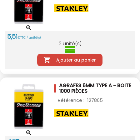
5
,
51
€
TTC / unité(s)
2
unité(s)
Ajouter au panier
AGRAFES 6MM TYPE A - BOITE
1000 PIÈCES
Référence :
127865