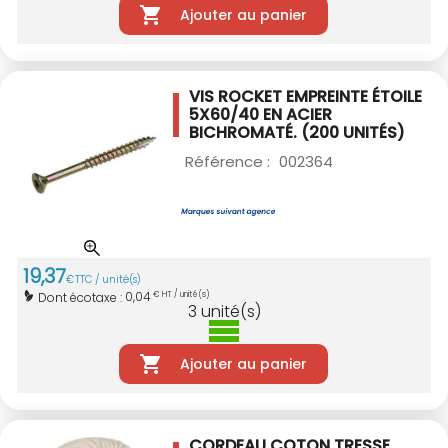
Ajouter au panier
VIS ROCKET EMPREINTE ÉTOILE
5X60/40
EN ACIER
BICHROMATÉ. (200 UNITÉS)
Référence :
002364
19
,
37
€
TTC / unité(s)
0,04
Dont écotaxe :
€ HT / unité(s)
3
unité(s)
Ajouter au panier
CORDEAU COTON TRESSE