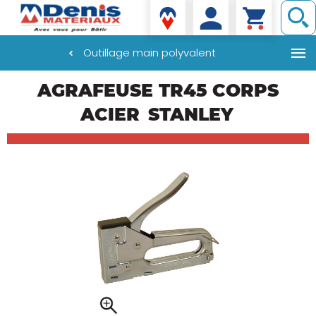
Denis matériaux
Outillage main polyvalent
Aller
AGRAFEUSE TR45 CORPS
au
contenu
ACIER
STANLEY
principal