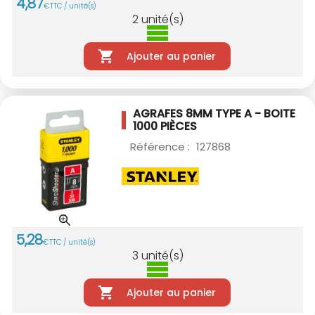
4
,
87
€
TTC / unité(s)
2
unité(s)
Ajouter au panier
AGRAFES 8MM TYPE A - BOITE
1000 PIÈCES
Référence :
127868
5
,
28
€
TTC / unité(s)
3
unité(s)
Ajouter au panier