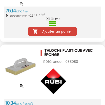
75
,
14
€
TTC / m
3
3
0,64
Dont écotaxe :
€ HT / m
20.91
m
3
Ajouter au panier
TALOCHE PLASTIQUE AVEC
ÉPONGE
Référence :
033080
10
,
34
€
TTC / unité(s)