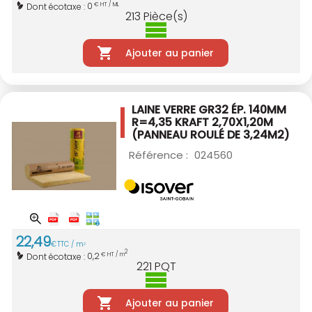
0
Dont écotaxe :
€ HT / ML
213
Pièce(s)
Ajouter au panier
LAINE VERRE GR32 ÉP. 140MM
R=4,35 KRAFT
2,70X1,20M
(PANNEAU ROULÉ DE 3,24M2)
Référence :
024560
22
,
49
€
TTC / m
2
2
0,2
Dont écotaxe :
€ HT / m
221
PQT
Ajouter au panier