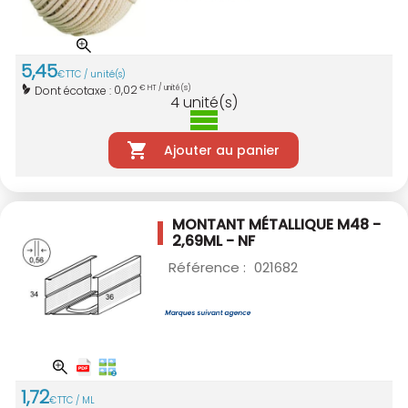
5
,
45
€
TTC / unité(s)
0,02
Dont écotaxe :
€ HT / unité(s)
4
unité(s)
Ajouter au panier
MONTANT MÉTALLIQUE M48 -
2,69ML - NF
Référence :
021682
1
,
72
€
TTC / ML