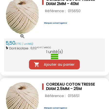
DIAM 2MM - 40M
Référence :
015650
5
,
50
€
TTC / unité(s)
0,02
Dont écotaxe :
€ HT / unité(s)
1
unité(s)
Ajouter au panier
CORDEAU COTON TRESSE
DIAM 2.5MM - 25M
Référence :
015651