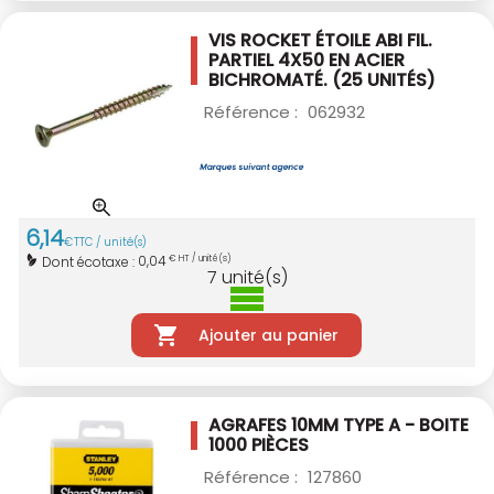
VIS ROCKET ÉTOILE ABI FIL.
PARTIEL 4X50
EN ACIER
BICHROMATÉ. (25 UNITÉS)
Référence :
062932
6
,
14
€
TTC / unité(s)
0,04
Dont écotaxe :
€ HT / unité(s)
7
unité(s)
Ajouter au panier
AGRAFES 10MM TYPE A - BOITE
1000 PIÈCES
Référence :
127860