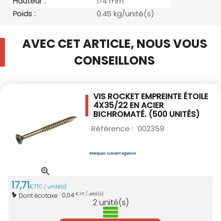
Hauteur :
174 mm
Poids :
0.45 kg/unité(s)
AVEC CET ARTICLE, NOUS VOUS
CONSEILLONS
VIS ROCKET EMPREINTE ÉTOILE
4X35/22
EN ACIER
BICHROMATÉ. (500 UNITÉS)
Référence :
002359
17
,
71
€
TTC / unité(s)
0,04
Dont écotaxe :
€ HT / unité(s)
2
unité(s)