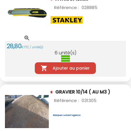
Référence :
028885
28
,
80
€
TTC / unité(s)
6
unité(s)
Ajouter au panier
GRAVIER 10/14 ( AU M3 )
Référence :
031305