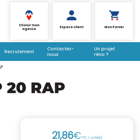
Choisir mon
Espace client
Mon Panier
agence
Contactez-
Un projet
Recrutement
nous
réno ?
AP
 20 RAP
21
,
86
€
TTC / unité(s)