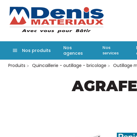
Denis matér
Nos
Nos
Nos produits
agences
services
Aller
Produits
Quincaillerie - outillage - bricolage
Outillage 
au
contenu
principal
AGRAFE