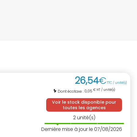
26
,
54
€
TTC / unité(s)
€ HT / unité(s)
0,05
Dont écotaxe :
Voir le stock disponible pour
toutes les agences
2
unité(s)
Dernière mise à jour le 07/08/2026