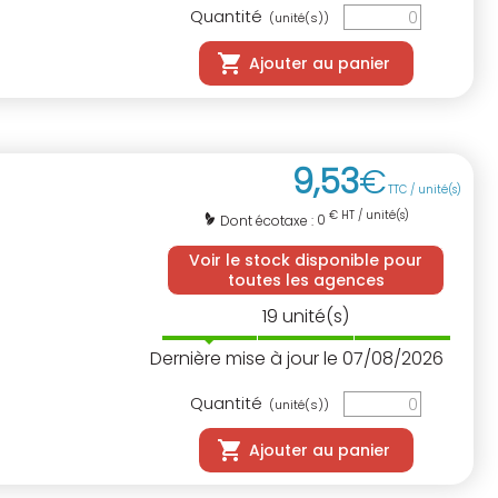
Quantité
(unité(s))
Ajouter au panier
9
,
53
€
TTC / unité(s)
€ HT / unité(s)
0
Dont écotaxe :
Voir le stock disponible pour
toutes les agences
19
unité(s)
Dernière mise à jour le 07/08/2026
Quantité
(unité(s))
Ajouter au panier