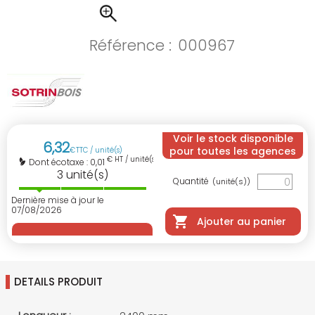
Référence :
000967
Voir le stock disponible
6
,
32
pour toutes les agences
€
TTC / unité(s)
€ HT / unité(s)
0,01
Dont écotaxe :
3
unité(s)
Quantité
(unité(s))
Dernière mise à jour le
07/08/2026
Ajouter au panier
DETAILS PRODUIT