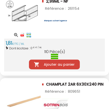
2,99ML - NF
Référence :
261154
1
,
81
€
TTC / ML
0
Dont écotaxe :
€ HT / ML
110
Pièce(s)
Ajouter au panier
CHAMPLAT 2AR 6X30X240 PIN
Référence :
809651