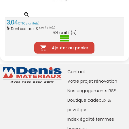
3
,
04
€
TTC / unité(s)
0
Dont écotaxe :
€ HT / unité(s)
58
unité(s)
Ajouter au panier
Contact
Votre projet rénovation
Nos engagements RSE
Boutique cadeaux &
privilèges
Index égalité femmes-
hommes