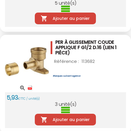
5
unité(s)
Ajouter au panier
PER À GLISSEMENT COUDE
APPLIQUE F G1/2
D.16 (LIEN 1
PIÈCE)
Référence :
113682
5
,
93
€
TTC / unité(s)
3
unité(s)
Ajouter au panier