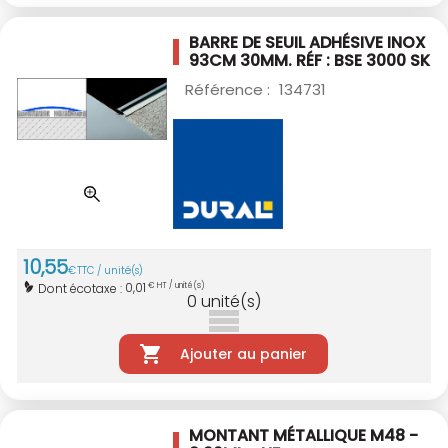
BARRE DE SEUIL ADHÉSIVE INOX
93CM 30MM.
RÉF : BSE 3000 SK
Référence :
134731
10
,
55
€
TTC / unité(s)
0,01
Dont écotaxe :
€ HT / unité(s)
0
unité(s)
Ajouter au panier
MONTANT MÉTALLIQUE M48 -