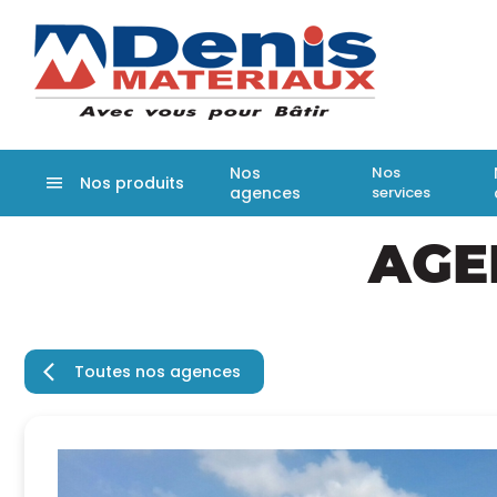
Denis matér
Nos
Nos
Nos produits
agences
services
Aller
AGE
au
contenu
principal
Toutes nos agences