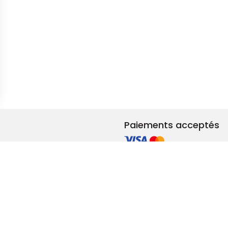
s Options
ètres de confidentialité, en garantissant la conformité avec le
Paiements acceptés
et rénovation
ements RSE
adeaux & privilèges
lité femmes-hommes