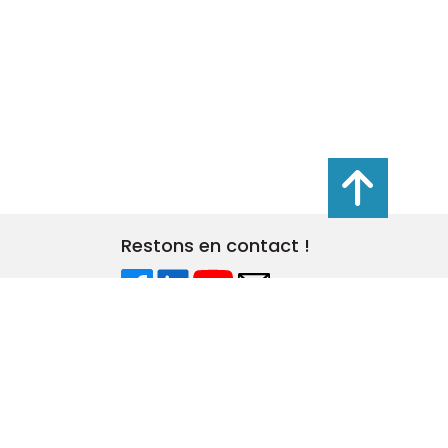
s réglementations. Personnalisez vos préférences pour contrôler
Restons en contact !