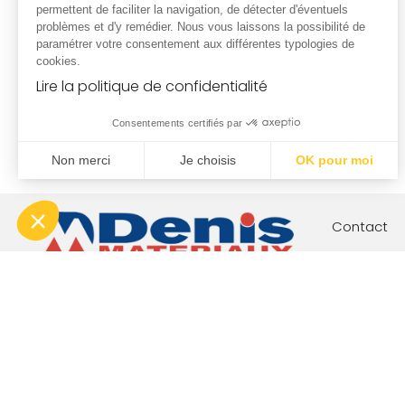
permettent de faciliter la navigation, de détecter d'éventuels
problèmes et d'y remédier. Nous vous laissons la possibilité de
paramétrer votre consentement aux différentes typologies de
cookies.
Lire la politique de confidentialité
Consentements certifiés par
Non merci
Je choisis
OK pour moi
Plateforme de Gestion du Consentement : Personnalisez vo
Axeptio consent
Notre plateforme vous permet d'adapter et de gérer vos param
Contact
Votre proj
Nos engag
Boutique c
Index éga