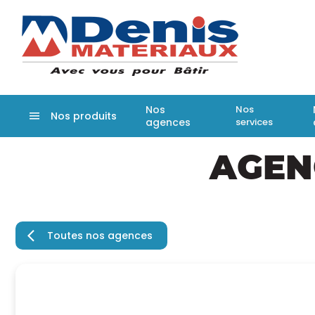
Denis matér
Nos
Nos
Nos produits
agences
services
Aller
AGEN
au
contenu
principal
Toutes nos agences