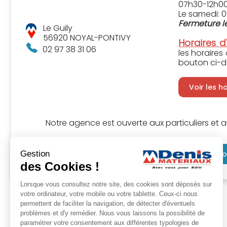
07h30-12h00
Le samedi: 
Fermeture le
Le Guily
56920 NOYAL-PONTIVY
Horaires d
02 97 38 31 06
les horaires
bouton ci-d
Voir les h
Notre agence est ouverte aux particuliers et a
Gestion
Sélectionner cette agence
Co
des Cookies !
Lorsque vous consultez notre site, des cookies sont déposés sur
votre ordinateur, votre mobile ou votre tablette. Ceux-ci nous
permettent de faciliter la navigation, de détecter d'éventuels
problèmes et d'y remédier. Nous vous laissons la possibilité de
paramétrer votre consentement aux différentes typologies de