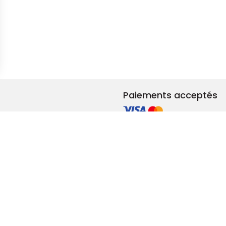
s Options
ètres de confidentialité, en garantissant la conformité avec le
Paiements acceptés
et rénovation
ements RSE
adeaux & privilèges
lité femmes-hommes
tions générales de vente (e-commerce)
Mentions léga