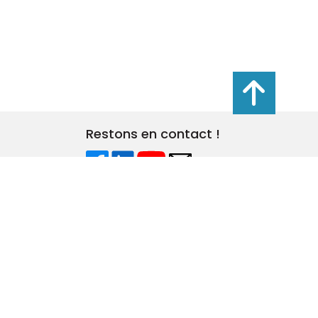
s réglementations. Personnalisez vos préférences pour contrôler
Restons en contact !
les
Plan du site
Politique de confidentialité