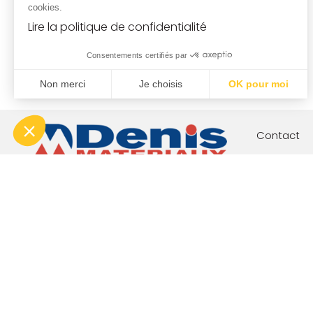
cookies.
Lire la politique de confidentialité
Consentements certifiés par
Non merci
Je choisis
OK pour moi
Plateforme de Gestion du Consentement : Personnalisez vo
Axeptio consent
Notre plateforme vous permet d'adapter et de gérer vos param
Contact
Votre proj
Nos engag
Boutique c
Index éga
Conditions générales de vente (agences)
Condi