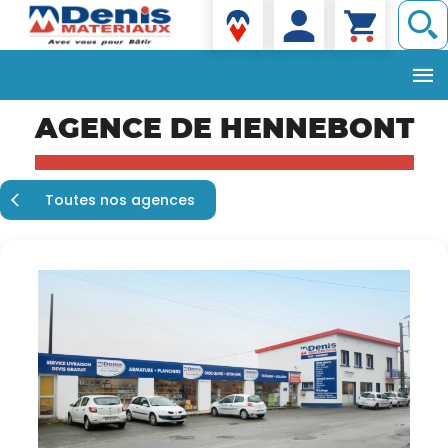
Denis matériaux
Aller
AGENCE DE HENNEBONT
au
contenu
principal
Toutes nos agences