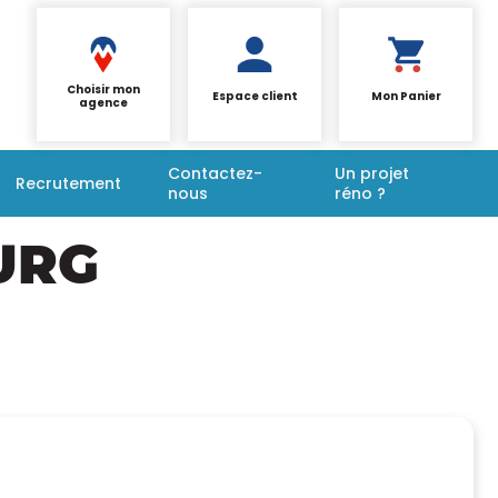
Choisir mon
Espace client
Mon Panier
agence
Contactez-
Un projet
Recrutement
nous
réno ?
URG