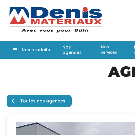
Denis matér
Nos
Nos
Nos produits
agences
services
Aller
AG
au
contenu
principal
Toutes nos agences