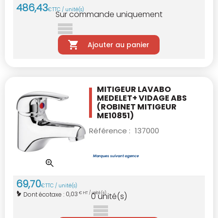
486
,
43
€
TTC / unité(s)
Sur commande uniquement
Ajouter au panier
MITIGEUR LAVABO
MEDELET+ VIDAGE ABS
(ROBINET MITIGEUR
ME10851)
Référence :
137000
69
,
70
€
TTC / unité(s)
0,03
Dont écotaxe :
€ HT / unité(s)
0
unité(s)