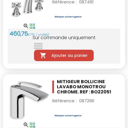
Référence :
087491
460
,
75
€
TTC / unité(s)
Sur commande uniquement
Ajouter au panier
MITIGEUR BOLLICINE
LAVABO MONOTROU
CHROME. REF : BO22051
Référence :
087296