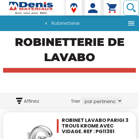
Denis matériaux
Robinetterie
Aller
ROBINETTERIE DE
au
contenu
principal
LAVABO
Affinez
Trier
ROBINET LAVABO PARIGI 3
TROUS KROME AVEC
VIDAGE. REF : PG11351