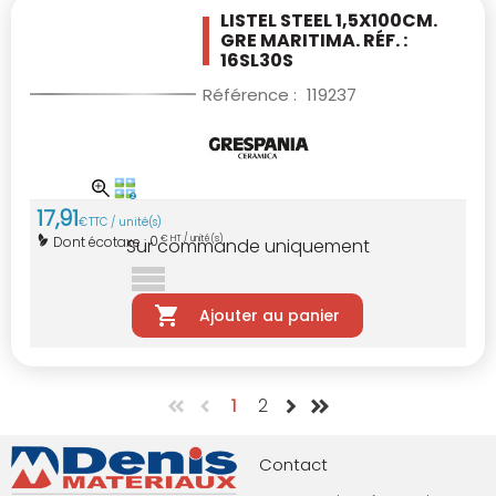
LISTEL STEEL 1,5X100CM.
GRE MARITIMA. RÉF. :
16SL30S
Référence :
119237
17
,
91
€
TTC / unité(s)
0
Dont écotaxe :
€ HT / unité(s)
Sur commande uniquement
Ajouter au panier
1
2
Contact