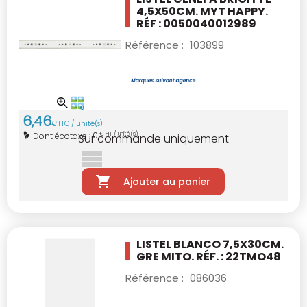
4,5X50CM.
MYT HAPPY.
RÉF : 0050040012989
Référence :
103899
6
,
46
€
TTC / unité(s)
0
Dont écotaxe :
€ HT / unité(s)
Sur commande uniquement
Ajouter au panier
LISTEL BLANCO 7,5X30CM.
GRE MITO. RÉF. : 22TMO48
Référence :
086036