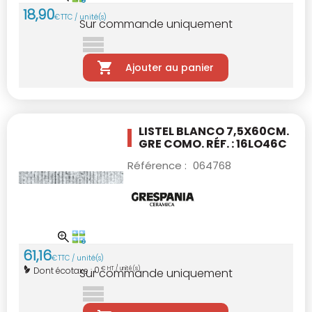
18
,
90
€
TTC / unité(s)
Sur commande uniquement
Ajouter au panier
LISTEL BLANCO 7,5X60CM.
GRE COMO. RÉF. : 16LO46C
Référence :
064768
61
,
16
€
TTC / unité(s)
0
Dont écotaxe :
€ HT / unité(s)
Sur commande uniquement