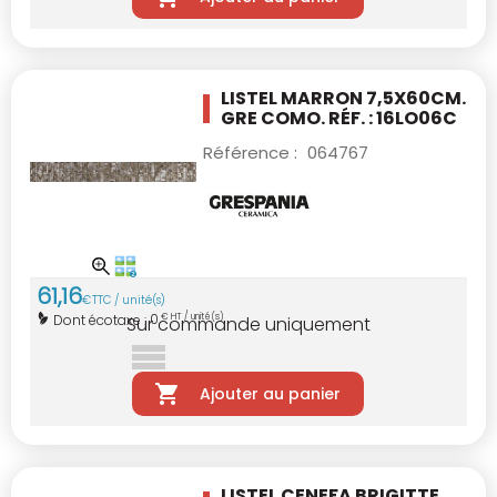
LISTEL MARRON 7,5X60CM.
GRE COMO. RÉF. : 16LO06C
Référence :
064767
61
,
16
€
TTC / unité(s)
0
Dont écotaxe :
€ HT / unité(s)
Sur commande uniquement
Ajouter au panier
LISTEL CENEFA BRIGITTE