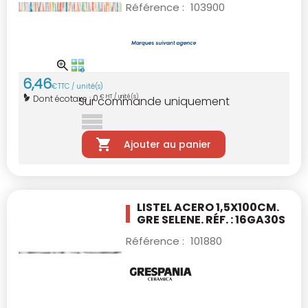
Référence :
103900
6
,
46
€
TTC / unité(s)
0
Dont écotaxe :
€ HT / unité(s)
Sur commande uniquement
Ajouter au panier
LISTEL ACERO 1,5X100CM.
GRE SELENE. RÉF. : 16GA30S
Référence :
101880