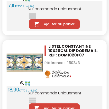
7
,
15
€
TTC / unité(s)
Sur commande uniquement
Ajouter au panier
LISTEL CONSTANTINE
10X20CM.
DIF DOREMAIL.
RÉF : DOM1020F07
Référence :
150243
18
,
90
€
TTC / unité(s)
Sur commande uniquement
Ajouter au panier