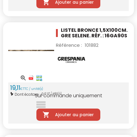
Ajouter au panier
LISTEL BRONCE 1,5X100CM.
GRE SELENE. RÉF. : 16GA90S
Référence :
101882
19
,
11
€
TTC / unité(s)
0
Dont écotaxe :
€ HT / unité(s)
Sur commande uniquement
Ajouter au panier