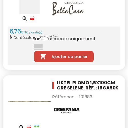
6
,
76
€
TTC / unité(s)
0
Dont écotaxe :
€ HT / unité(s)
Sur commande uniquement
Ajouter au panier
LISTEL PLOMO 1,5X100CM.
GRE SELENE. RÉF. : 16GA50S
Référence :
101883