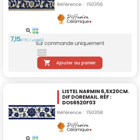
Référence :
150356
7
,
15
€
TTC / unité(s)
Sur commande uniquement
Ajouter au panier
LISTEL NARMIN 6,5X20CM.
DIF DOREMAIL. RÉF :
DOS6520F03
Référence :
150358