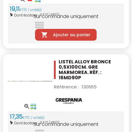
19
,
11
€
TTC / unité(s)
0
Dont écotaxe :
€ HT / unité(s)
Sur commande uniquement
Ajouter au panier
LISTEL ALLOY BRONCE
0,5X100CM.
GRE
MARMOREA. RÉF. :
16MD90P
Référence :
130665
17
,
35
€
TTC / unité(s)
0
Dont écotaxe :
€ HT / unité(s)
Sur commande uniquement