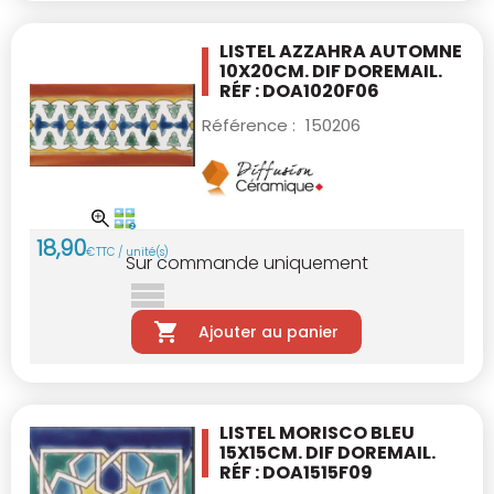
LISTEL AZZAHRA AUTOMNE
10X20CM.
DIF DOREMAIL.
RÉF : DOA1020F06
Référence :
150206
18
,
90
€
TTC / unité(s)
Sur commande uniquement
Ajouter au panier
LISTEL MORISCO BLEU
15X15CM.
DIF DOREMAIL.
RÉF : DOA1515F09