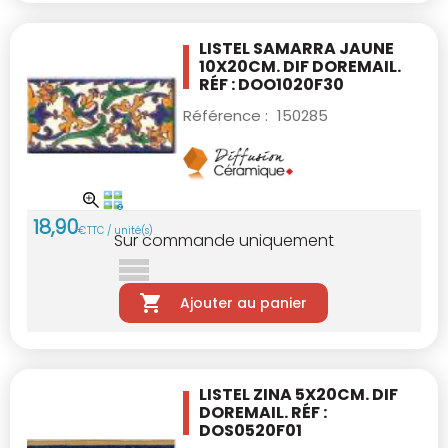
LISTEL SAMARRA JAUNE
10X20CM.
DIF DOREMAIL.
RÉF : DOO1020F30
Référence :
150285
18
,
90
€
TTC / unité(s)
Sur commande uniquement
Ajouter au panier
LISTEL ZINA 5X20CM.
DIF
DOREMAIL. RÉF :
DOS0520F01