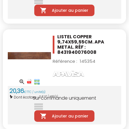
Ajouter au panier
LISTEL COPPER
9,74X59,55CM.
APA
METAL. RÉF :
8431940076008
Référence :
145354
20
,
36
€
TTC / unité(s)
0
Dont écotaxe :
€ HT / unité(s)
Sur commande uniquement
Ajouter au panier