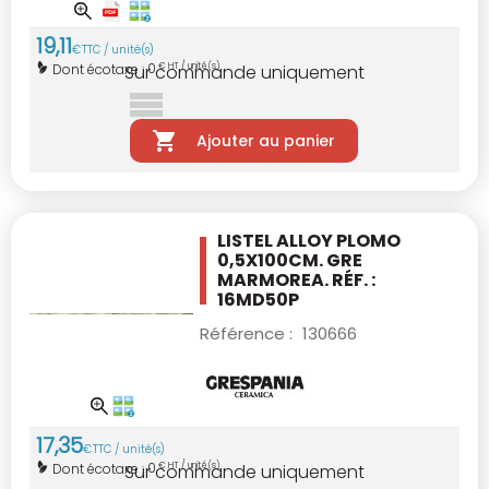
19
,
11
€
TTC / unité(s)
0
Dont écotaxe :
€ HT / unité(s)
Sur commande uniquement
Ajouter au panier
LISTEL ALLOY PLOMO
0,5X100CM.
GRE
MARMOREA. RÉF. :
16MD50P
Référence :
130666
17
,
35
€
TTC / unité(s)
0
Dont écotaxe :
€ HT / unité(s)
Sur commande uniquement