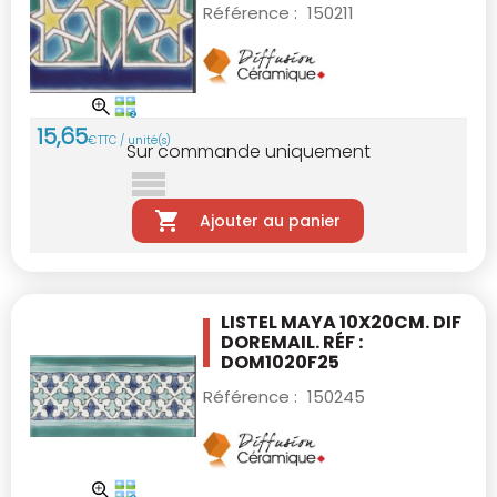
Référence :
150211
15
,
65
€
TTC / unité(s)
Sur commande uniquement
Ajouter au panier
LISTEL MAYA 10X20CM.
DIF
DOREMAIL. RÉF :
DOM1020F25
Référence :
150245