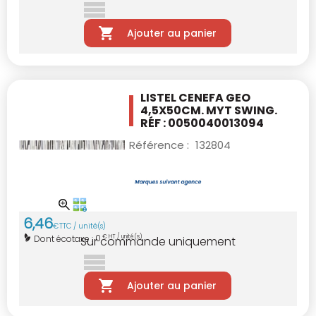
Ajouter au panier
LISTEL CENEFA GEO
4,5X50CM.
MYT SWING.
RÉF : 0050040013094
Référence :
132804
6
,
46
€
TTC / unité(s)
0
Dont écotaxe :
€ HT / unité(s)
Sur commande uniquement
Ajouter au panier