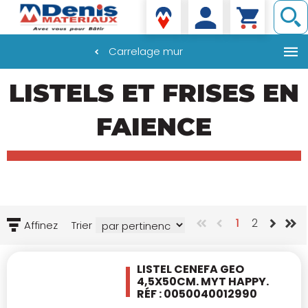
Denis matériaux
Carrelage mur
Aller
LISTELS ET FRISES EN
au
contenu
principal
FAIENCE
1
2
Affinez
Trier
LISTEL CENEFA GEO
4,5X50CM.
MYT HAPPY.
RÉF : 0050040012990