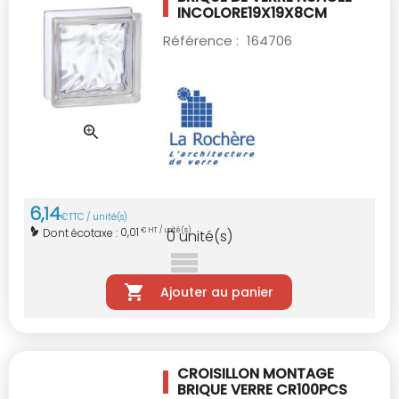
INCOLORE19X19X8CM
Référence :
164706
6
,
14
€
TTC / unité(s)
0,01
Dont écotaxe :
€ HT / unité(s)
0
unité(s)
Ajouter au panier
CROISILLON MONTAGE
BRIQUE VERRE CR100PCS