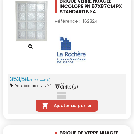
BRIQUE VERRE NUAGEE
INCOLORE PN 67X87CM
PX
STANDARD N34
Référence :
162324
353
,
58
€
TTC / unité(s)
0,15
Dont écotaxe :
€ HT / unité(s)
0
unité(s)
Ajouter au panier
BRIQUE DE VERRE NUAGEE