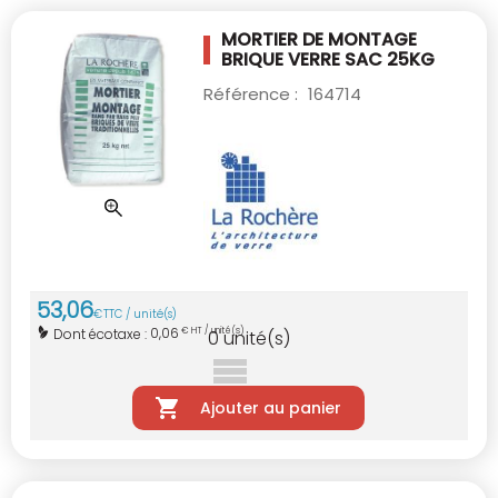
MORTIER DE MONTAGE
BRIQUE VERRE SAC 25KG
Référence :
164714
53
,
06
€
TTC / unité(s)
0,06
Dont écotaxe :
€ HT / unité(s)
0
unité(s)
Ajouter au panier