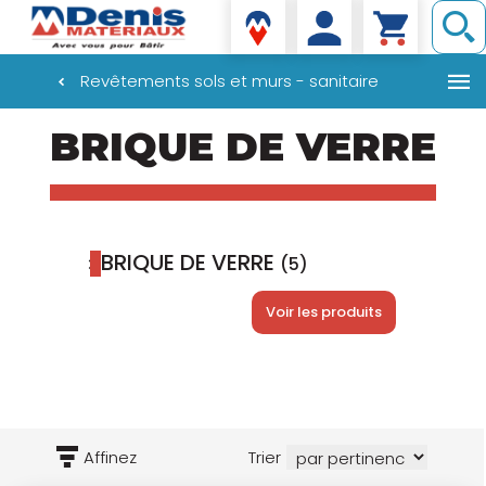
Denis matériaux
Revêtements sols et murs - sanitaire
Aller
BRIQUE DE VERRE
au
contenu
principal
BRIQUE DE VERRE
(5)
Voir les produits
Affinez
Trier