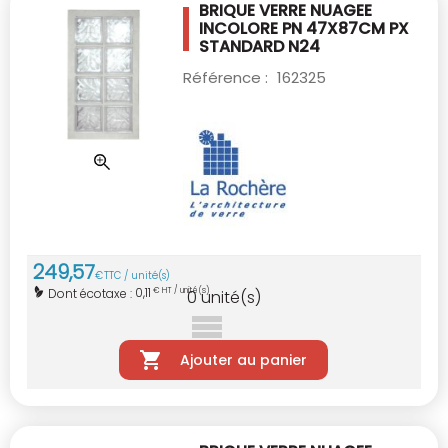
BRIQUE VERRE NUAGEE
INCOLORE PN 47X87CM
PX
STANDARD N24
Référence :
162325
249
,
57
€
TTC / unité(s)
0,11
Dont écotaxe :
€ HT / unité(s)
0
unité(s)
Ajouter au panier