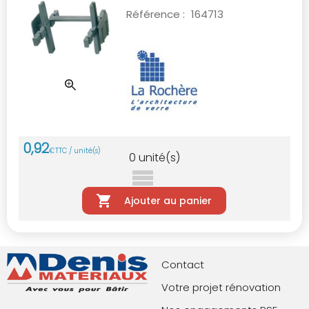
Référence :
164713
0
,
92
€
TTC / unité(s)
0
unité(s)
Ajouter au panier
Contact
Votre projet rénovation