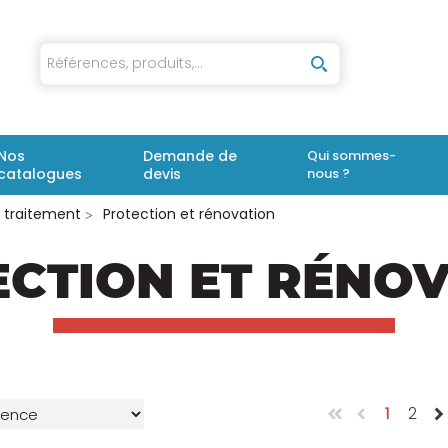
iaux
Nos
Demande de
Qui sommes-
catalogues
devis
nous ?
e traitement
Protection et rénovation
CTION ET RÉNO
1
2