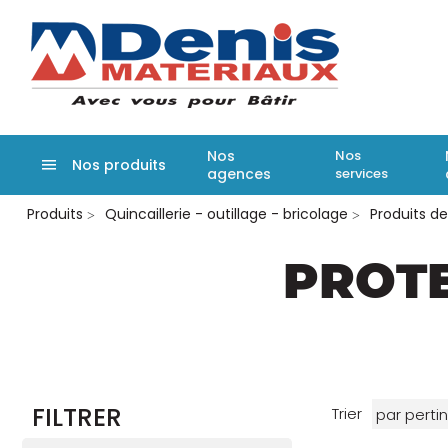
Denis matér
Nos
Nos
Nos produits
agences
services
Aller
Produits
Quincaillerie - outillage - bricolage
Produits d
au
contenu
principal
PROTE
FILTRER
Trier