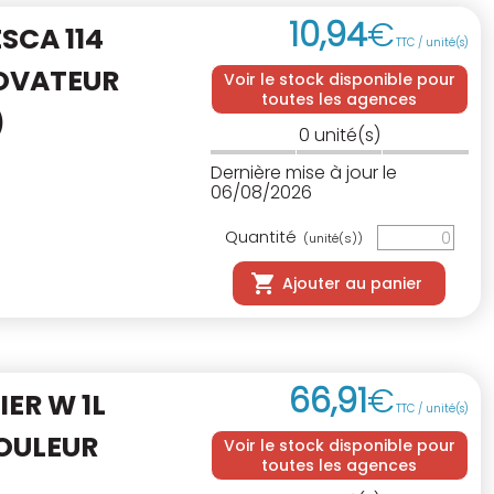
10
,
94
€
SCA 114
TTC / unité(s)
OVATEUR
Voir le stock disponible pour
toutes les agences
)
0
unité(s)
Dernière mise à jour le
06/08/2026
Quantité
(unité(s))
Ajouter au panier
66
,
91
€
ER W 1L
TTC / unité(s)
OULEUR
Voir le stock disponible pour
toutes les agences