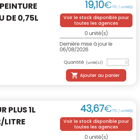
19
,
10
€
PEINTURE
TTC / unité(s)
U DE 0,75L
Voir le stock disponible pour
toutes les agences
0
unité(s)
Dernière mise à jour le
06/08/2026
Quantité
(unité(s))
Ajouter au panier
43
,
67
€
R PLUS 1L
TTC / unité(s)
/LITRE
Voir le stock disponible pour
toutes les agences
0
unité(s)