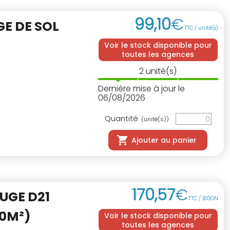
99
,
10
€
E DE SOL
TTC / unité(s)
Voir le stock disponible pour
toutes les agences
2
unité(s)
Dernière mise à jour le
06/08/2026
Quantité
(unité(s))
Ajouter au panier
170
,
57
€
UGE D21
TTC / BIDON
00M²)
Voir le stock disponible pour
toutes les agences