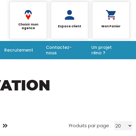
Choisir mon
Espace client
Mon Panier
agence
Contactez-
Un projet
Recrutement
nous
réno ?
VATION
Produits par page :