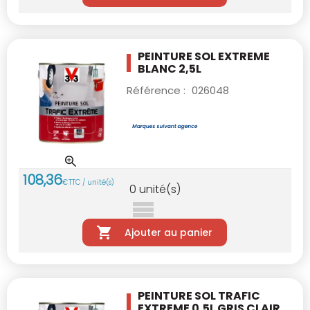
PEINTURE SOL EXTREME
BLANC 2,5L
Référence :
026048
108
,
36
€
TTC / unité(s)
0
unité(s)
Ajouter au panier
PEINTURE SOL TRAFIC
EXTREME 0,5L GRIS
CLAIR