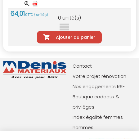
64
,
01
€
TTC / unité(s)
0
unité(s)
Ajouter au panier
Contact
Votre projet rénovation
Nos engagements RSE
Boutique cadeaux &
privilèges
Index égalité femmes-
hommes