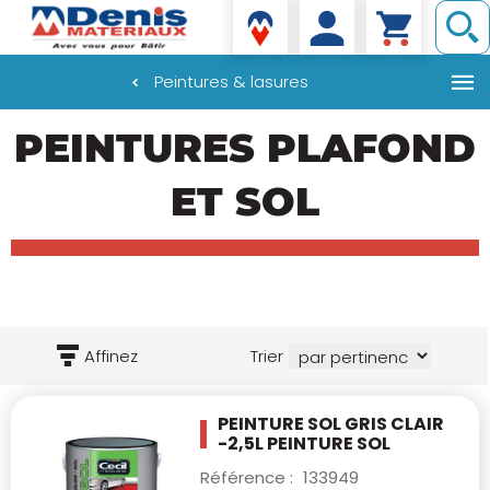
Denis matériaux
Peintures & lasures
Aller
PEINTURES PLAFOND
au
contenu
principal
ET SOL
Affinez
Trier
PEINTURE SOL GRIS CLAIR
-2,5L
PEINTURE SOL
Référence :
133949