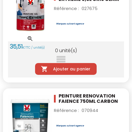
Référence :
027675
35
,
51
€
TTC / unité(s)
0
unité(s)
Ajouter au panier
PEINTURE RENOVATION
FAIENCE 750ML CARBON
Référence :
070944