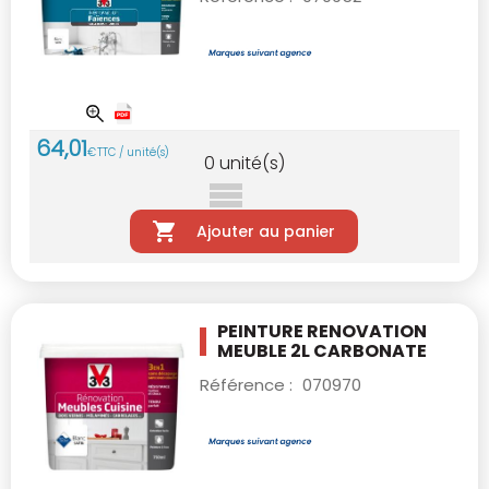
64
,
01
€
TTC / unité(s)
0
unité(s)
Ajouter au panier
PEINTURE RENOVATION
MEUBLE 2L CARBONATE
Référence :
070970