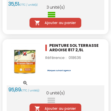
35
,
51
€
TTC / unité(s)
3
unité(s)
Ajouter au panier
PEINTURE SOL TERRASSE
ARDOISE 817 2,5L
Référence :
018636
95
,
89
€
TTC / unité(s)
0
unité(s)
Ajouter au panier