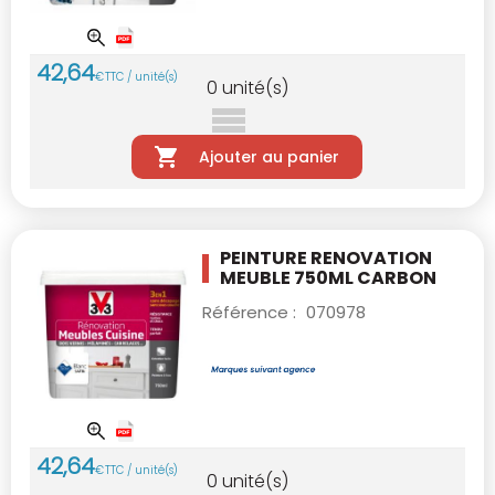
42
,
64
€
TTC / unité(s)
0
unité(s)
Ajouter au panier
PEINTURE RENOVATION
MEUBLE 750ML CARBON
Référence :
070978
42
,
64
€
TTC / unité(s)
0
unité(s)