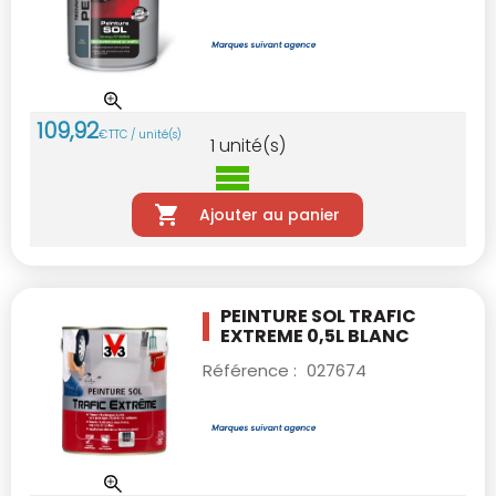
109
,
92
€
TTC / unité(s)
1
unité(s)
Ajouter au panier
PEINTURE SOL TRAFIC
EXTREME 0,5L BLANC
Référence :
027674