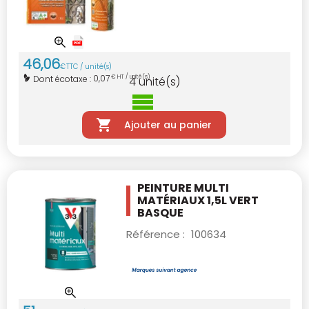
46
,
06
€
TTC / unité(s)
0,07
Dont écotaxe :
€ HT / unité(s)
4
unité(s)
Ajouter au panier
PEINTURE MULTI
MATÉRIAUX 1,5L VERT
BASQUE
Référence :
100634