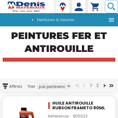
Denis matériaux
Peintures & lasures
Aller
PEINTURES FER ET
au
contenu
principal
ANTIROUILLE
1
2
Affinez
Trier
HUILE ANTIROUILLE
RUBSON FRAMETO 90ML
Référence :
805523