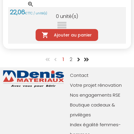
22
,
06
€
TTC / unité(s)
0
unité(s)
Ajouter au panier
1
2
Contact
Votre projet rénovation
Nos engagements RSE
Boutique cadeaux &
privilèges
Index égalité femmes-