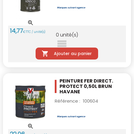
14
,
77
€
TTC / unité(s)
0
unité(s)
Ajouter au panier
PEINTURE FER DIRECT.
PROTECT 0,50L BRUN
HAVANE
Référence :
100604