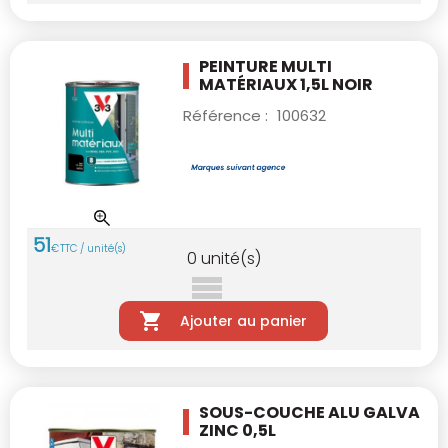
PEINTURE MULTI
MATÉRIAUX 1,5L NOIR
Référence :
100632
51
€
TTC / unité(s)
0
unité(s)
Ajouter au panier
SOUS-COUCHE ALU GALVA
ZINC 0,5L