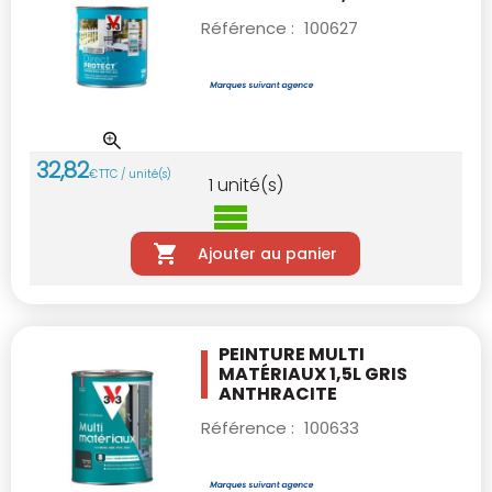
Référence :
100627
32
,
82
€
TTC / unité(s)
1
unité(s)
Ajouter au panier
PEINTURE MULTI
MATÉRIAUX 1,5L GRIS
ANTHRACITE
Référence :
100633