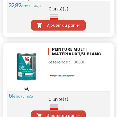
32
,
82
€
TTC / unité(s)
0
unité(s)
Ajouter au panier
PEINTURE MULTI
MATÉRIAUX 1,5L BLANC
Référence :
100631
51
€
TTC / unité(s)
0
unité(s)
Ajouter au panier