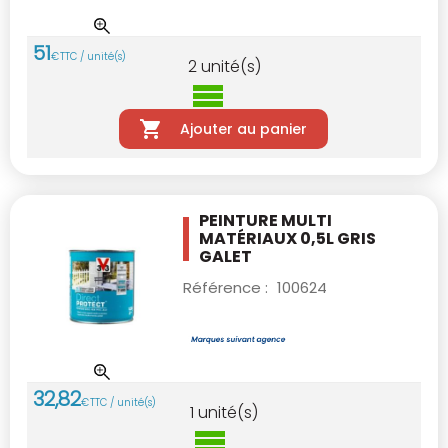
51
€
TTC / unité(s)
2
unité(s)
Ajouter au panier
PEINTURE MULTI
MATÉRIAUX 0,5L GRIS
GALET
Référence :
100624
32
,
82
€
TTC / unité(s)
1
unité(s)