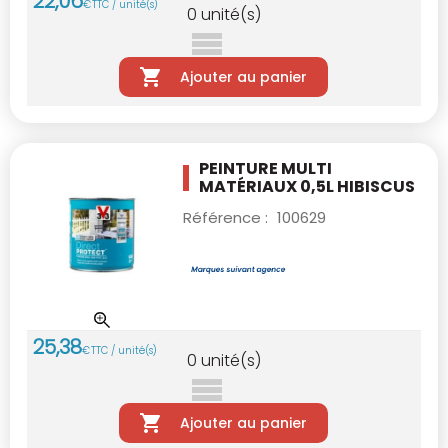
22
,
06
€
TTC / unité(s)
0
unité(s)
Ajouter au panier
PEINTURE MULTI
MATÉRIAUX 0,5L HIBISCUS
Référence :
100629
25
,
38
€
TTC / unité(s)
0
unité(s)
Ajouter au panier