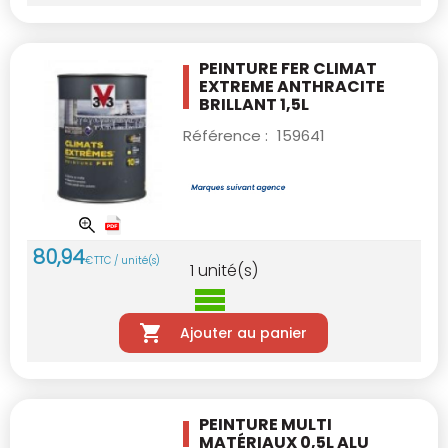
PEINTURE FER CLIMAT
EXTREME ANTHRACITE
BRILLANT 1,5L
Référence :
159641
80
,
94
€
TTC / unité(s)
1
unité(s)
Ajouter au panier
PEINTURE MULTI
MATÉRIAUX 0,5L ALU