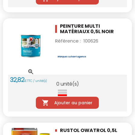
PEINTURE MULTI
MATÉRIAUX 0,5L NOIR
Référence :
100626
32
,
82
€
TTC / unité(s)
0
unité(s)
Ajouter au panier
RUSTOL OWATROL 0,5L