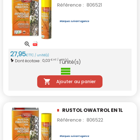
Référence :
806521
27
,
95
€
TTC / unité(s)
0,03
Dont écotaxe :
€ HT / unité(s)
1
unité(s)
Ajouter au panier
RUSTOL OWATROL EN 1L
Référence :
806522