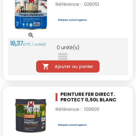
Référence :
026051
18
,
37
€
TTC / unité(s)
0
unité(s)
Ajouter au panier
PEINTURE FER DIRECT.
PROTECT 0,50L BLANC
Référence :
100600