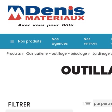
Denis matér
Nos
Nos
Nos produits
agences
services
Aller
Produits
Quincaillerie - outillage - bricolage
Jardinage p
au
contenu
principal
OUTILL
FILTRER
Trier