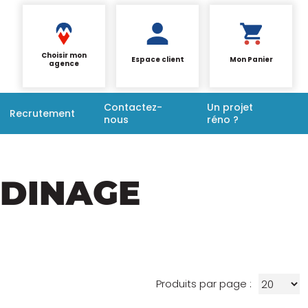
Choisir mon
Espace client
Mon Panier
agence
Contactez-
Un projet
Recrutement
nous
réno ?
RDINAGE
Produits par page :