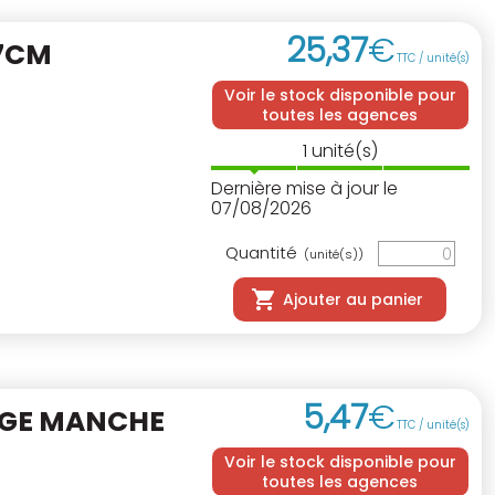
25
,
37
€
7CM
TTC / unité(s)
Voir le stock disponible pour
toutes les agences
1
unité(s)
Dernière mise à jour le
07/08/2026
Quantité
(unité(s))
Ajouter au panier
5
,
47
€
RGE MANCHE
TTC / unité(s)
Voir le stock disponible pour
toutes les agences