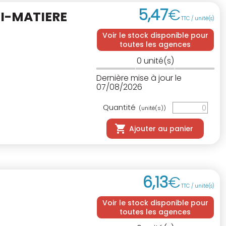
5
,
47
€
I-MATIERE
TTC / unité(s)
Voir le stock disponible pour
toutes les agences
0
unité(s)
Dernière mise à jour le
07/08/2026
Quantité
(unité(s))
Ajouter au panier
6
,
13
€
TTC / unité(s)
Voir le stock disponible pour
toutes les agences