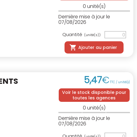
0
unité(s)
Dernière mise à jour le
07/08/2026
Quantité
(unité(s))
Ajouter au panier
5
,
47
€
DENTS
TTC / unité(s)
E
Voir le stock disponible pour
toutes les agences
0
unité(s)
Dernière mise à jour le
07/08/2026
Quantité
(unité(s))