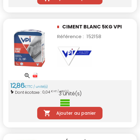
CIMENT BLANC 5KG VPI
Référence :
152158
12
,
86
€
TTC / unité(s)
0,04
Dont écotaxe :
€ HT / unité(s)
3
unité(s)
Ajouter au panier