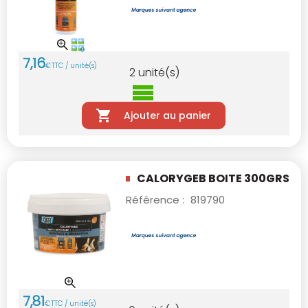
7
,
16
€
TTC / unité(s)
2
unité(s)
Ajouter au panier
CALORYGEB BOITE 300GRS
Référence :
819790
7
,
81
€
TTC / unité(s)