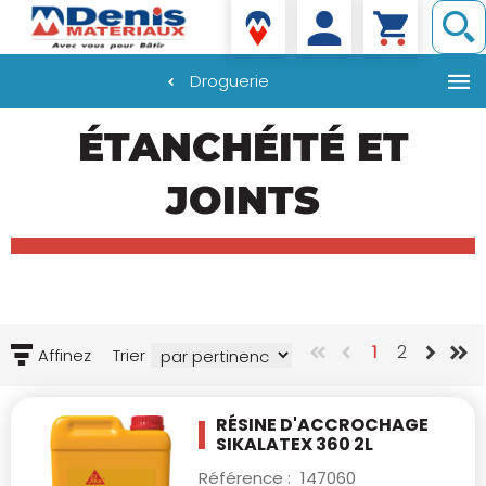
Denis matériaux
Droguerie
Aller
ÉTANCHÉITÉ ET
au
contenu
principal
JOINTS
1
2
Affinez
Trier
RÉSINE D'ACCROCHAGE
SIKALATEX 360 2L
Référence :
147060