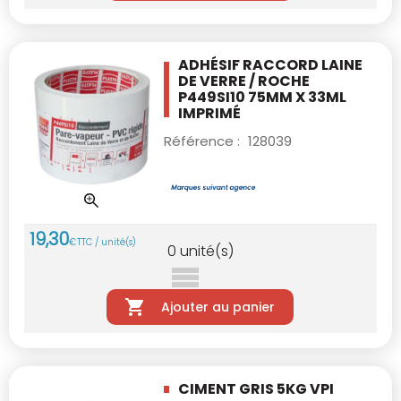
ADHÉSIF RACCORD LAINE
DE VERRE / ROCHE
P449SI10 75MM X 33ML
IMPRIMÉ
Référence :
128039
19
,
30
€
TTC / unité(s)
0
unité(s)
Ajouter au panier
CIMENT GRIS 5KG VPI