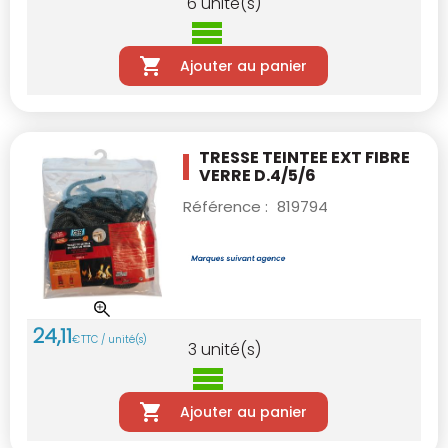
6
unité(s)
Ajouter au panier
TRESSE TEINTEE EXT FIBRE
VERRE D.4/5/6
Référence :
819794
24
,
11
€
TTC / unité(s)
3
unité(s)
Ajouter au panier