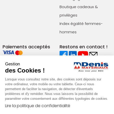
Boutique cadeaux &
privilèges
Index égalité femmes-
hommes
Paiements acceptés
Restons en contact !
Gestion
Conditions générales de vente (agences)
des Cookies !
Conditions générales de vente (e-commerce)
Mentions légales
Plan du site
Lorsque vous consultez notre site, des cookies sont déposés sur
Politique de confidentialité
votre ordinateur, votre mobile ou votre tablette. Ceux-ci nous
permettent de faciliter la navigation, de détecter d'éventuels
problèmes et d'y remédier. Nous vous laissons la possibilité de
paramétrer votre consentement aux différentes typologies de cookies.
Lire la politique de confidentialité