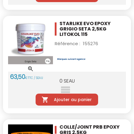
STARLIKE EVO EPOXY
GRIGIO SETA 2,5KG
LITOKOL 115
Référence :
155276
63
,
50
€
TTC / SEAU
0
SEAU
Ajouter au panier
COLLE/JOINT PRB EPOXY
GRIS 2,5KG