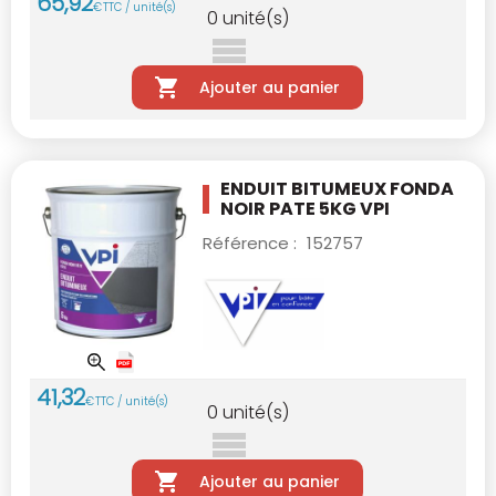
65
,
92
€
TTC / unité(s)
0
unité(s)
Ajouter au panier
ENDUIT BITUMEUX FONDA
NOIR PATE 5KG VPI
Référence :
152757
41
,
32
€
TTC / unité(s)
0
unité(s)
Ajouter au panier