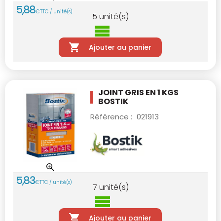
5
,
88
€
TTC / unité(s)
5
unité(s)
Ajouter au panier
JOINT GRIS EN 1 KGS
BOSTIK
Référence :
021913
5
,
83
€
TTC / unité(s)
7
unité(s)
Ajouter au panier