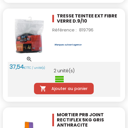
TRESSE TEINTEE EXT FIBRE
VERRE D.9/10
Référence :
819796
37
,
54
€
TTC / unité(s)
2
unité(s)
Ajouter au panier
MORTIER PRB JOINT
RECTIFLEX 5KG GRIS
ANTHRACITE