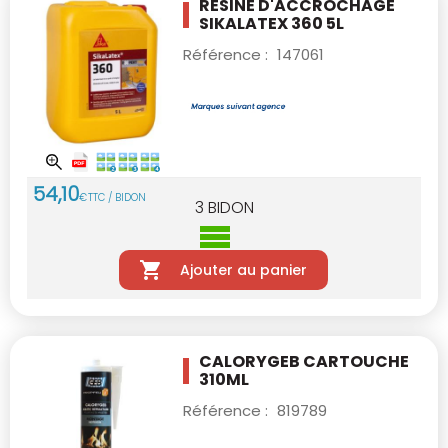
RÉSINE D'ACCROCHAGE
SIKALATEX 360 5L
Référence :
147061
54
,
10
€
TTC / BIDON
3
BIDON
Ajouter au panier
CALORYGEB CARTOUCHE
310ML
Référence :
819789