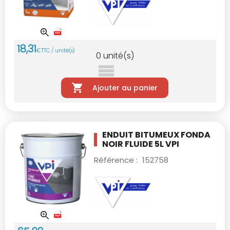
18
,
31
€
TTC / unité(s)
0
unité(s)
Ajouter au panier
ENDUIT BITUMEUX FONDA
NOIR FLUIDE 5L VPI
Référence :
152758