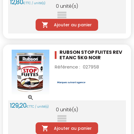
12
,
80
€
TTC / unité(s)
0
unité(s)
Ajouter au panier
RUBSON STOP FUITES REV
ETANC 5KG NOIR
Référence :
027958
129
,
20
€
TTC / unité(s)
0
unité(s)
Ajouter au panier