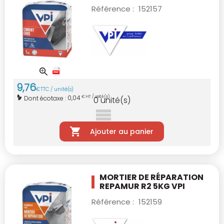
Référence :
152157
9
,
76
€
TTC / unité(s)
0,04
Dont écotaxe :
€ HT / unité(s)
0
unité(s)
Ajouter au panier
MORTIER DE RÉPARATION
REPAMUR R2 5KG VPI
Référence :
152159