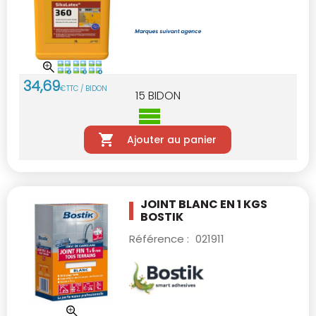
34
,
69
€
TTC / BIDON
15
BIDON
Ajouter au panier
JOINT BLANC EN 1 KGS
BOSTIK
Référence :
021911