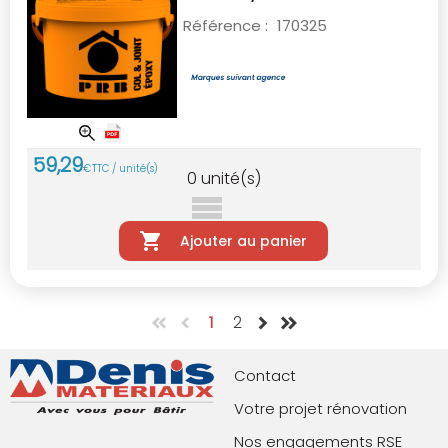
Référence :
170325
59
,
29
€
TTC / unité(s)
0
unité(s)
Ajouter au panier
1
2
Contact
Votre projet rénovation
Nos engagements RSE