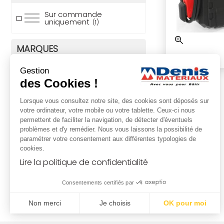
Sur commande
uniquement
(1)
MARQUES
Gestion
(1)
des Cookies !
Lorsque vous consultez notre site, des cookies sont déposés sur
votre ordinateur, votre mobile ou votre tablette. Ceux-ci nous
permettent de faciliter la navigation, de détecter d'éventuels
problèmes et d'y remédier. Nous vous laissons la possibilité de
paramétrer votre consentement aux différentes typologies de
cookies.
Lire la politique de confidentialité
Consentements certifiés par
Non merci
Je choisis
OK pour moi
Plateforme de Gestion du Consentement : Personnalisez vo
Axeptio consent