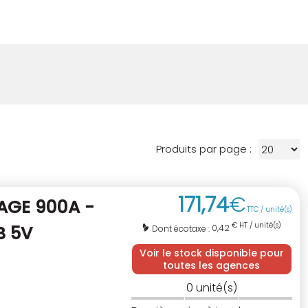
Produits par page :
171
,
74
€
AGE 900A -
TTC / unité(s)
€ HT / unité(s)
B 5V
0,42
Dont écotaxe :
Voir le stock disponible pour
toutes les agences
0
unité(s)