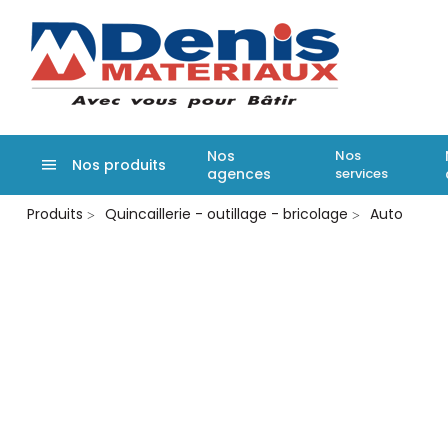
Denis matér
Nos
Nos
Nos produits
agences
services
Aller
Produits
Quincaillerie - outillage - bricolage
Auto
au
contenu
principal