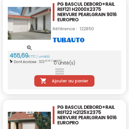
PG BASCUL DEBORD+RAIL
REF121 H2000X2375
NERVURE PEARLGRAIN 9016
EUROPRO
Référence :
122850
455
,
69
€
TTC / unité(s)
3,12
Dont écotaxe :
€ HT / unité(s)
0
unité(s)
Ajouter au panier
PG BASCUL DEBORD+RAIL
REF122 H2125X2375
NERVURE PEARLGRAIN 9016
EUROPRO