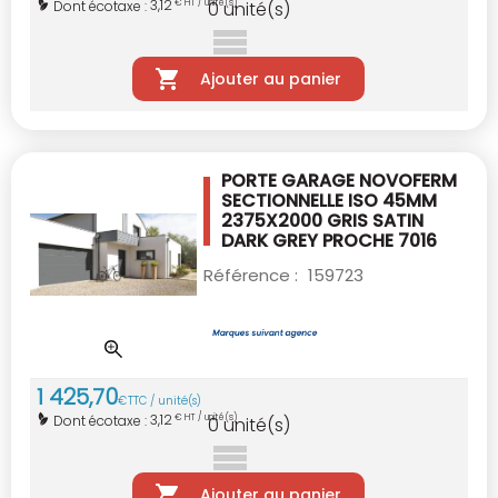
3,12
Dont écotaxe :
€ HT / unité(s)
0
unité(s)
Ajouter au panier
PORTE GARAGE NOVOFERM
SECTIONNELLE ISO
45MM
2375X2000 GRIS SATIN
DARK GREY
PROCHE 7016
Référence :
159723
1 425
,
70
€
TTC / unité(s)
3,12
Dont écotaxe :
€ HT / unité(s)
0
unité(s)
Ajouter au panier