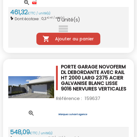
461
,
32
€
TTC / unité(s)
0,3
Dont écotaxe :
€ HT / unité(s)
0
unité(s)
Ajouter au panier
PORTE GARAGE NOVOFERM
DL DEBORDANTE AVEC
RAIL
HT 2000 LARG 2375 ACIER
GALVANISE
BLANC LISSE
9016 NERVURES VERTICALES
Référence :
159637
548
,
09
€
TTC / unité(s)