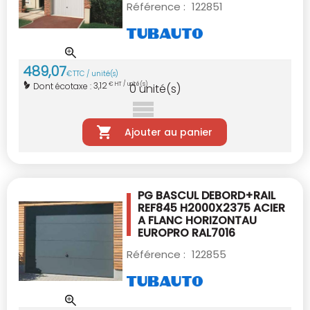
Référence :
122851
489
,
07
€
TTC / unité(s)
3,12
Dont écotaxe :
€ HT / unité(s)
0
unité(s)
Ajouter au panier
PG BASCUL DEBORD+RAIL
REF845 H2000X2375
ACIER
A FLANC HORIZONTAU
EUROPRO RAL7016
Référence :
122855