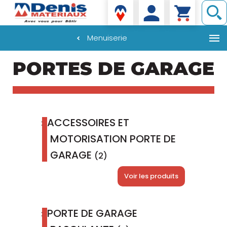
Denis matériaux
Menuiserie
Aller
PORTES DE GARAGE
au
contenu
principal
ACCESSOIRES ET
MOTORISATION PORTE DE
GARAGE
(2)
Voir les produits
PORTE DE GARAGE