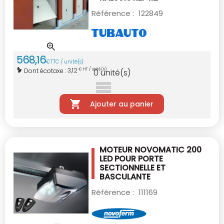
Référence :
122849
568
,
16
€
TTC / unité(s)
3,12
Dont écotaxe :
€ HT / unité(s)
0
unité(s)
Ajouter au panier
MOTEUR NOVOMATIC 200
LED POUR PORTE
SECTIONNELLE ET
BASCULANTE
Référence :
111169