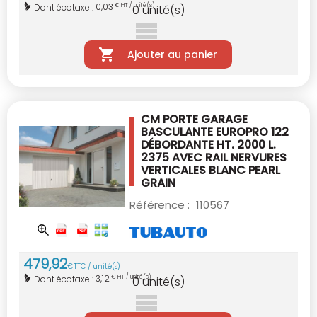
0,03
Dont écotaxe :
€ HT / unité(s)
0
unité(s)
Ajouter au panier
CM PORTE GARAGE
BASCULANTE EUROPRO 122
DÉBORDANTE HT. 2000 L.
2375 AVEC RAIL
NERVURES
VERTICALES BLANC PEARL
GRAIN
Référence :
110567
479
,
92
€
TTC / unité(s)
3,12
Dont écotaxe :
€ HT / unité(s)
0
unité(s)