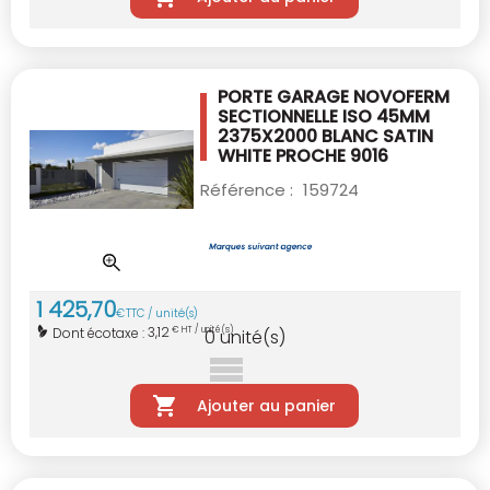
PORTE GARAGE NOVOFERM
SECTIONNELLE ISO
45MM
2375X2000 BLANC SATIN
WHITE PROCHE
9016
Référence :
159724
1 425
,
70
€
TTC / unité(s)
3,12
Dont écotaxe :
€ HT / unité(s)
0
unité(s)
Ajouter au panier