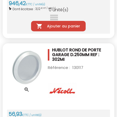
946
,
42
€
TTC / unité(s)
3,12
Dont écotaxe :
€ HT / unité(s)
0
unité(s)
Ajouter au panier
HUBLOT ROND DE PORTE
GARAGE D.250MM
REF :
302MI
Référence :
130117
56
,
93
€
TTC / unité(s)