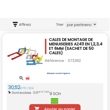
Affinez
Trier
CALES DE MONTAGE DE
MENUISERIES AZ411
EN 1,2,3,4
ET 6MM (SACHET DE 50
CALES)
Référence :
072392
30
,
52
€
TTC / SCH
0,01
Dont écotaxe :
€ HT / SCH
9
SCH
Ajouter au panier