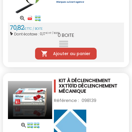
70
,
82
€
TTC / BOITE
0,17
Dont écotaxe :
€ HT / BOITE
0
BOITE
Ajouter au panier
KIT À DÉCLENCHEMENT
XKT101D
DÉCLENCHEMENT
MÉCANIQUE
Référence :
098139