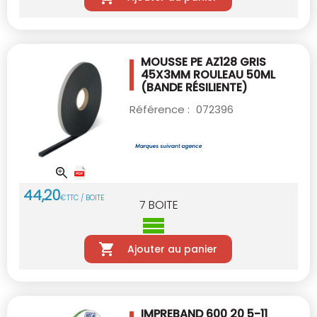
MOUSSE PE AZ128 GRIS
45X3MM ROULEAU 50ML
(BANDE RÉSILIENTE)
Référence :
072396
44
,
20
€
TTC / BOITE
7
BOITE
Ajouter au panier
IMPREBAND 600 20 5-11