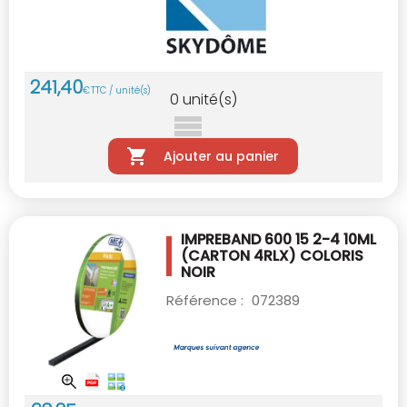
241
,
40
€
TTC / unité(s)
0
unité(s)
Ajouter au panier
IMPREBAND 600 15 2-4 10ML
(CARTON 4RLX)
COLORIS
NOIR
Référence :
072389