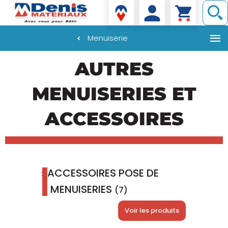
Denis matériaux
Menuiserie
Aller
AUTRES
au
contenu
principal
MENUISERIES ET
ACCESSOIRES
ACCESSOIRES POSE DE
MENUISERIES
(7)
Voir les produits