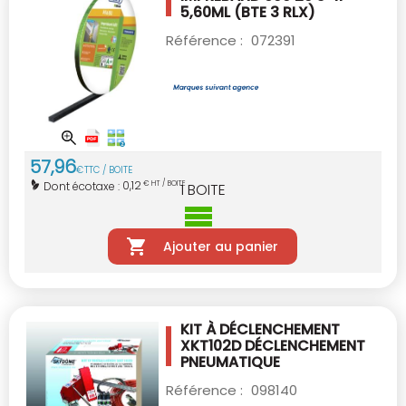
5,60ML (BTE 3 RLX)
Référence :
072391
57
,
96
€
TTC / BOITE
0,12
Dont écotaxe :
€ HT / BOITE
1
BOITE
Ajouter au panier
KIT À DÉCLENCHEMENT
XKT102D
DÉCLENCHEMENT
PNEUMATIQUE
Référence :
098140