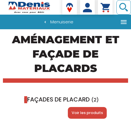
Denis matériaux
Menuiserie
Aller
AMÉNAGEMENT ET
au
contenu
principal
FAÇADE DE
PLACARDS
FAÇADES DE PLACARD
(2)
Voir les produits