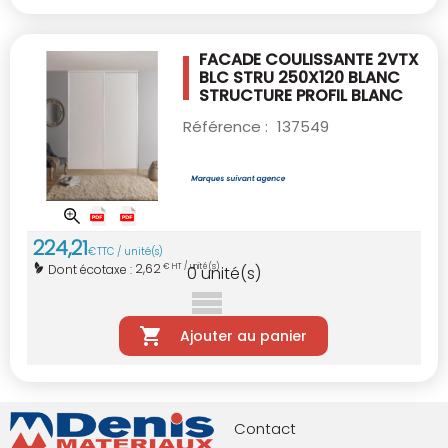
FACADE COULISSANTE 2VTX
BLC STRU 250X120
BLANC
STRUCTURE PROFIL BLANC
Référence :
137549
224
,
21
€
TTC / unité(s)
2,62
Dont écotaxe :
€ HT / unité(s)
0
unité(s)
Ajouter au panier
Contact