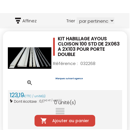
Affinez
Trier
KIT HABILLAGE AYOUS
CLOISON 100 STD DE
2X063
A 2X103 POUR PORTE
DOUBLE
Référence :
032268
123
,
19
€
TTC / unité(s)
0,17
Dont écotaxe :
€ HT / unité(s)
0
unité(s)
Ajouter au panier