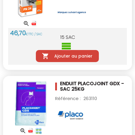
46
,
70
€
TTC / SAC
15
SAC
Ajouter au panier
ENDUIT PLACOJOINT GDX -
SAC 25KG
Référence :
263110