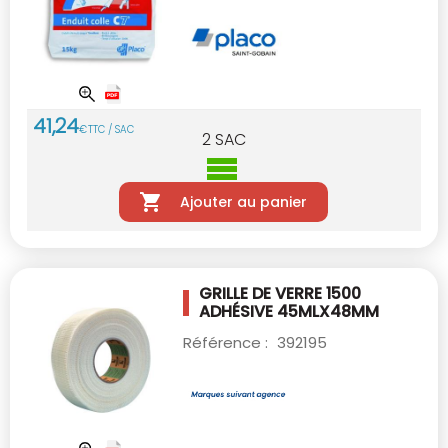
41
,
24
€
TTC / SAC
2
SAC
Ajouter au panier
GRILLE DE VERRE 1500
ADHÉSIVE 45MLX48MM
Référence :
392195