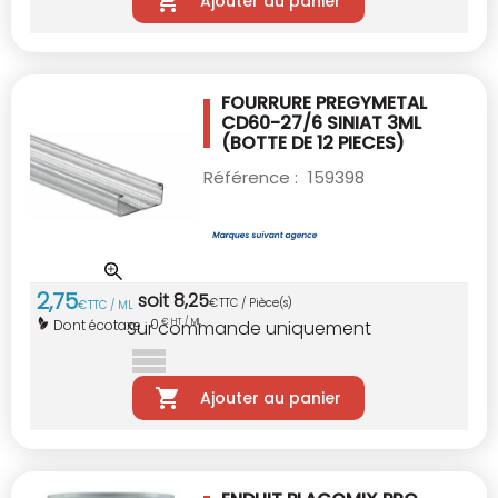
Ajouter au panier
FOURRURE PREGYMETAL
CD60-27/6 SINIAT 3ML
(BOTTE DE 12 PIECES)
Référence :
159398
2
,
75
soit
8
,
25
€
TTC / Pièce(s)
€
TTC / ML
0
Dont écotaxe :
€ HT / ML
Sur commande uniquement
Ajouter au panier