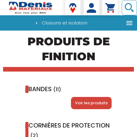
Denis matériaux
Cloisons et isolation
Aller
PRODUITS DE
au
contenu
principal
FINITION
BANDES
(11)
Voir les produits
CORNIÈRES DE PROTECTION
(2)