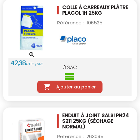
COLLE À CARREAUX PLÂTRE
PLACOL 1H 25KG
Référence :
106525
42
,
38
€
TTC / SAC
3
SAC
Ajouter au panier
ENDUIT À JOINT SALSI PN24
S211 25KG
(SÉCHAGE
NORMAL)
Référence :
263095