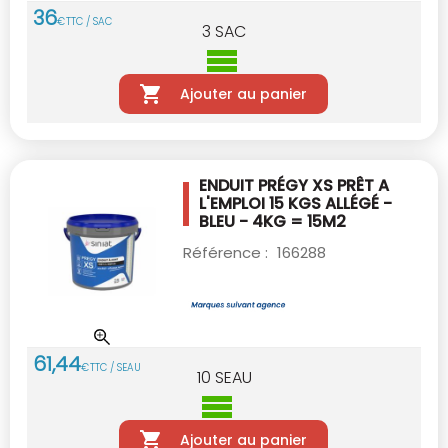
36
€
TTC / SAC
3
SAC
Ajouter au panier
ENDUIT PRÉGY XS PRÊT A
L'EMPLOI 15 KGS
ALLÉGÉ -
BLEU - 4KG = 15M2
Référence :
166288
61
,
44
€
TTC / SEAU
10
SEAU
Ajouter au panier