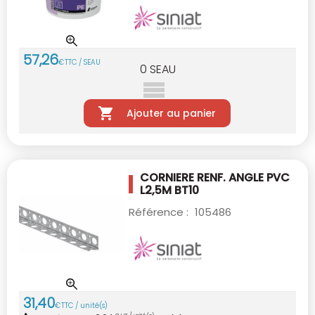
57
,
26
€
TTC / SEAU
0
SEAU
Ajouter au panier
CORNIERE RENF. ANGLE PVC
L2,5M BT10
Référence :
105486
31
,
40
€
TTC / unité(s)