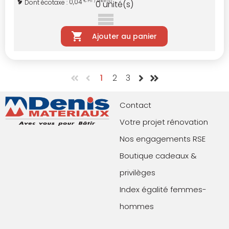
0,04
Dont écotaxe :
€ HT / unité(s)
0
unité(s)
Ajouter au panier
1
2
3
Contact
Votre projet rénovation
Nos engagements RSE
Boutique cadeaux &
privilèges
Index égalité femmes-
hommes