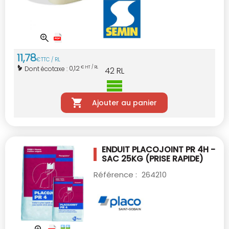
11
,
78
€
TTC / RL
0,12
Dont écotaxe :
€ HT / RL
42
RL
Ajouter au panier
ENDUIT PLACOJOINT PR 4H -
SAC 25KG
(PRISE RAPIDE)
Référence :
264210