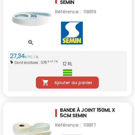
SEMIN
Référence :
118819
27
,
34
€
TTC / RL
0,16
Dont écotaxe :
€ HT / RL
12
RL
Ajouter au panier
BANDE À JOINT 150ML X
5CM SEMIN
Référence :
118817