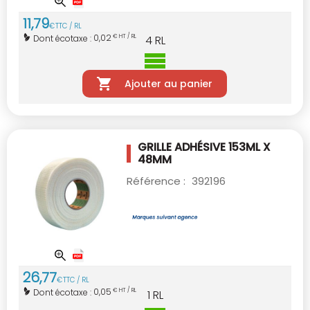
11
,
79
€
TTC / RL
0,02
Dont écotaxe :
€ HT / RL
4
RL
Ajouter au panier
GRILLE ADHÉSIVE 153ML X
48MM
Référence :
392196
26
,
77
€
TTC / RL
0,05
Dont écotaxe :
€ HT / RL
1
RL