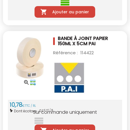
Ajouter au panier
BANDE À JOINT PAPIER
150ML X 5CM PAI
Référence :
114422
10
,
78
€
TTC / RL
0,1
Dont écotaxe :
€ HT / RL
Sur commande uniquement