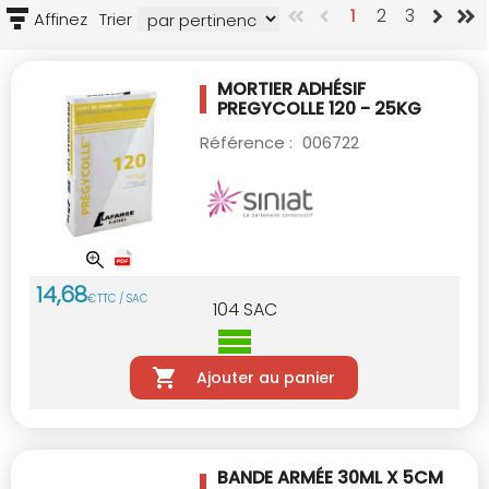
1
2
3
Affinez
Trier
MORTIER ADHÉSIF
PREGYCOLLE 120 - 25KG
Référence :
006722
14
,
68
€
TTC / SAC
104
SAC
Ajouter au panier
BANDE ARMÉE 30ML X 5CM