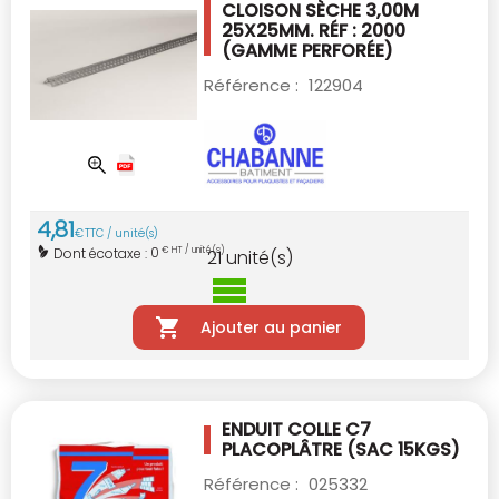
CLOISON SÈCHE 3,00M
25X25MM. RÉF : 2000
(GAMME PERFORÉE)
Référence :
122904
4
,
81
€
TTC / unité(s)
0
Dont écotaxe :
€ HT / unité(s)
21
unité(s)
Ajouter au panier
ENDUIT COLLE C7
PLACOPLÂTRE (SAC 15KGS)
Référence :
025332