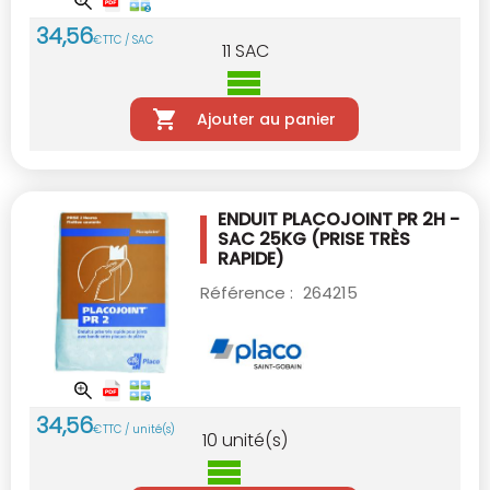
34
,
56
€
TTC / SAC
11
SAC
Ajouter au panier
ENDUIT PLACOJOINT PR 2H -
SAC 25KG
(PRISE TRÈS
RAPIDE)
Référence :
264215
34
,
56
€
TTC / unité(s)
10
unité(s)