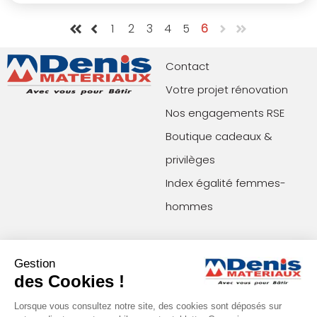
1
2
3
4
5
6
Contact
Votre projet rénovation
Nos engagements RSE
Boutique cadeaux &
privilèges
Index égalité femmes-
hommes
Paiements acceptés
Restons en contact !
Gestion
des Cookies !
Conditions générales de vente (agences)
Lorsque vous consultez notre site, des cookies sont déposés sur
Conditions générales de vente (e-commerce)