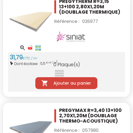
PREGYTHERM R=3,15
13+100 2,80X1,20M
(DOUBLAGE THERMIQUE)
Référence :
026977
31
,
79
€
TTC / m
2
2
0,5
Dont écotaxe :
€ HT / m
0
Plaque(s)
Ajouter au panier
PREGYMAX R=3,40 13+100
2,70X1,20M
(DOUBLAGE
THERMO-ACOUSTIQUE)
Référence :
057980