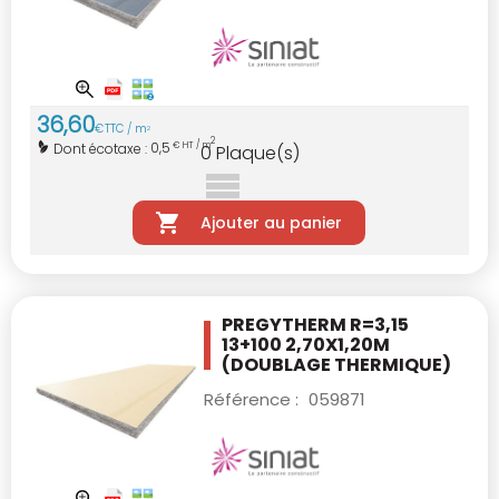
36
,
60
€
TTC / m
2
2
0,5
Dont écotaxe :
€ HT / m
0
Plaque(s)
Ajouter au panier
PREGYTHERM R=3,15
13+100 2,70X1,20M
(DOUBLAGE THERMIQUE)
Référence :
059871