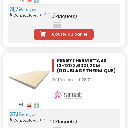
31
,
79
€
TTC / m
2
2
0,5
Dont écotaxe :
€ HT / m
0
Plaque(s)
Ajouter au panier
PREGYTHERM R=3,80
13+120 2,60X1,20M
(DOUBLAGE THERMIQUE)
Référence :
028021
37
,
18
€
TTC / m
2
2
0,5
Dont écotaxe :
€ HT / m
0
Plaque(s)