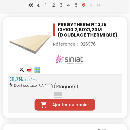
1
2
3
4
5
6
PREGYTHERM R=3,15
13+100 2,60X1,20M
(DOUBLAGE THERMIQUE)
Référence :
026976
31
,
79
€
TTC / m
2
2
0,5
Dont écotaxe :
€ HT / m
0
Plaque(s)
Ajouter au panier