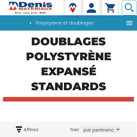
Denis matériaux
Polystyrène et doublages
Aller
DOUBLAGES
au
contenu
principal
POLYSTYRÈNE
EXPANSÉ
STANDARDS
Affinez
Trier