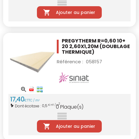
Ajouter au panier
PREGYTHERM R=0,60 10+
20 2,60X1,20M
(DOUBLAGE
THERMIQUE)
Référence :
058157
17
,
40
€
TTC / m
2
2
0,5
Dont écotaxe :
€ HT / m
0
Plaque(s)
Ajouter au panier