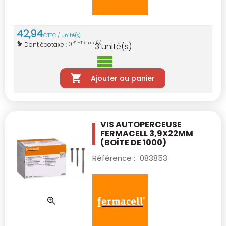
42
,
94
€
TTC / unité(s)
0
Dont écotaxe :
€ HT / unité(s)
3
unité(s)
Ajouter au panier
VIS AUTOPERCEUSE
FERMACELL 3,9X22MM
(BOÎTE DE 1000)
Référence :
083853