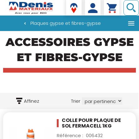
Denis matériaux
Plaques gypse et fibres-gypse
Aller
ACCESSOIRES GYPSE
au
contenu
principal
ET FIBRES-GYPSE
Affinez
Trier
COLLE POUR PLAQUE DE
SOL FERMACELL 1KG
Référence :
006432