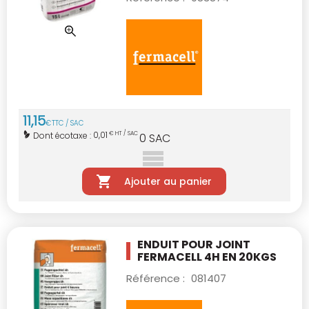
11
,
15
€
TTC / SAC
0,01
Dont écotaxe :
€ HT / SAC
0
SAC
Ajouter au panier
ENDUIT POUR JOINT
FERMACELL 4H EN 20KGS
Référence :
081407