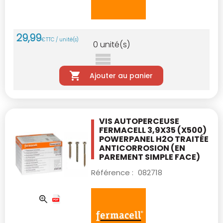
29
,
99
€
TTC / unité(s)
0
unité(s)
Ajouter au panier
VIS AUTOPERCEUSE
FERMACELL 3,9X35 (X500)
POWERPANEL H2O TRAITÉE
ANTICORROSION
(EN
PAREMENT SIMPLE FACE)
Référence :
082718