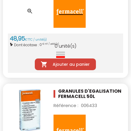
48
,
95
€
TTC / unité(s)
0
Dont écotaxe :
€ HT / unité(s)
0
unité(s)
Ajouter au panier
GRANULES D'EGALISATION
FERMACELL 50L
Référence :
006433