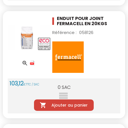
ENDUIT POUR JOINT
FERMACELL EN 20KGS
Référence :
058126
103
,
12
€
TTC / SAC
0
SAC
Ajouter au panier