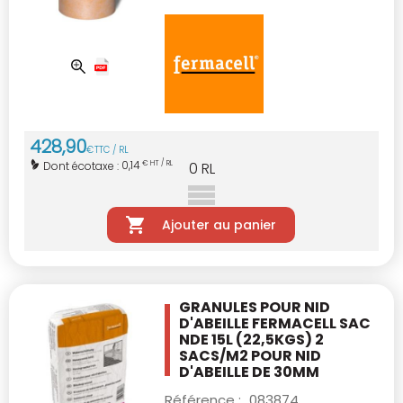
428
,
90
€
TTC / RL
0,14
Dont écotaxe :
€ HT / RL
0
RL
Ajouter au panier
GRANULES POUR NID
D'ABEILLE FERMACELL
SAC
NDE 15L (22,5KGS)
2
SACS/M2 POUR NID
D'ABEILLE DE 30MM
Référence :
083874