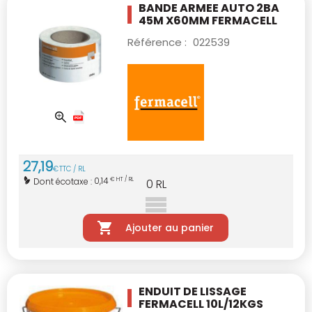
BANDE ARMEE AUTO 2BA
45M X60MM FERMACELL
Référence :
022539
27
,
19
€
TTC / RL
0,14
Dont écotaxe :
€ HT / RL
0
RL
Ajouter au panier
ENDUIT DE LISSAGE
FERMACELL 10L/12KGS