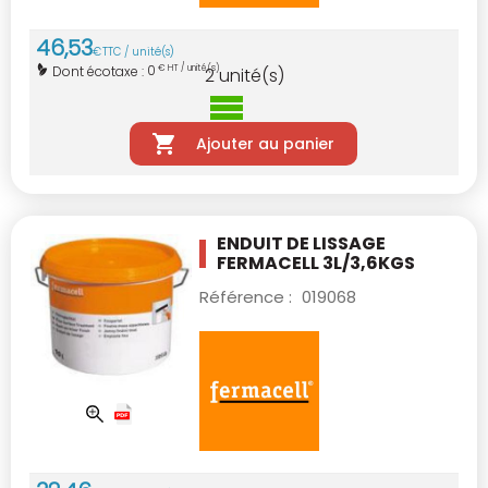
46
,
53
€
TTC / unité(s)
0
Dont écotaxe :
€ HT / unité(s)
2
unité(s)
Ajouter au panier
ENDUIT DE LISSAGE
FERMACELL 3L/3,6KGS
Référence :
019068