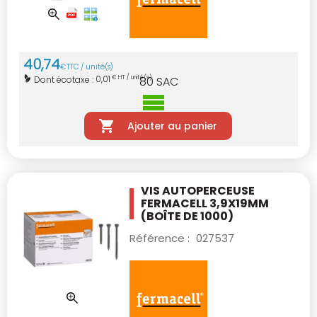
40
,
74
€
TTC / unité(s)
0,01
Dont écotaxe :
€ HT / unité(s)
80
SAC
Ajouter au panier
VIS AUTOPERCEUSE
FERMACELL 3,9X19MM
(BOÎTE DE 1000)
Référence :
027537