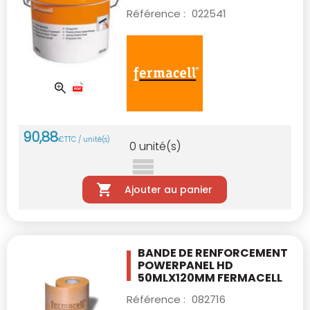
Référence :
022541
90
,
88
€
TTC / unité(s)
0
unité(s)
Ajouter au panier
BANDE DE RENFORCEMENT
POWERPANEL HD
50MLX120MM FERMACELL
Référence :
082716