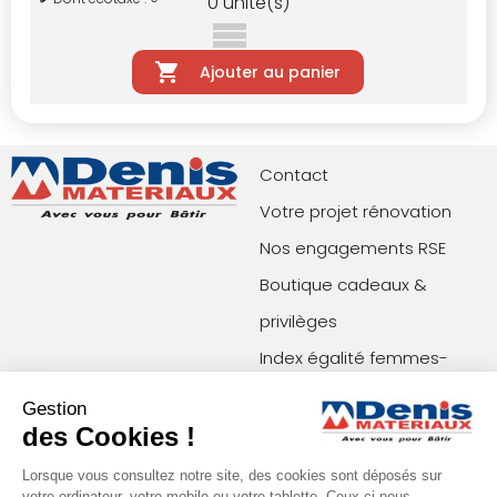
0
unité(s)
Ajouter au panier
Contact
Votre projet rénovation
Nos engagements RSE
Boutique cadeaux &
privilèges
Index égalité femmes-
hommes
Gestion
des Cookies !
Paiements acceptés
Restons en contact !
Lorsque vous consultez notre site, des cookies sont déposés sur
votre ordinateur, votre mobile ou votre tablette. Ceux-ci nous