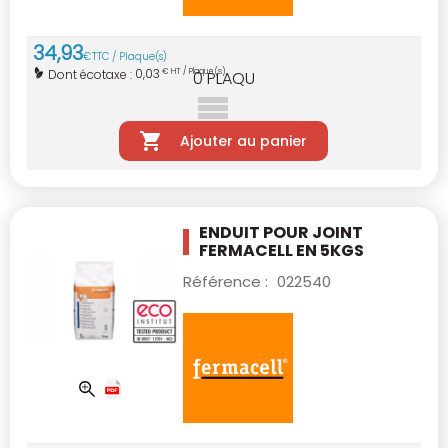
34
,
93
€
TTC / Plaque(s)
0,03
Dont écotaxe :
€ HT / Plaque(s)
0
PLAQU
Ajouter au panier
ENDUIT POUR JOINT
FERMACELL EN 5KGS
Référence :
022540