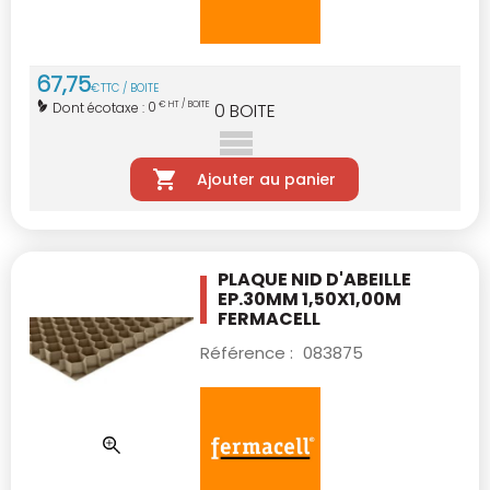
67
,
75
€
TTC / BOITE
0
Dont écotaxe :
€ HT / BOITE
0
BOITE
Ajouter au panier
PLAQUE NID D'ABEILLE
EP.30MM 1,50X1,00M
FERMACELL
Référence :
083875