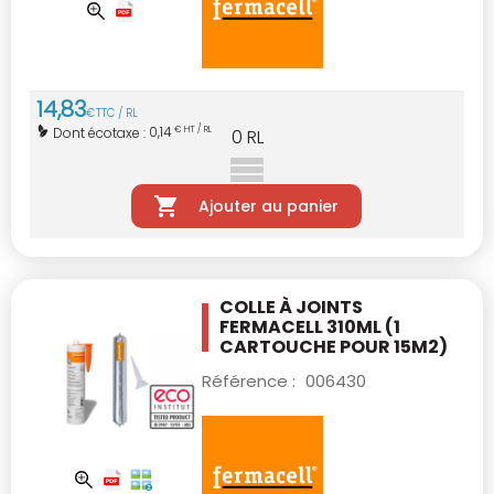
14
,
83
€
TTC / RL
0,14
Dont écotaxe :
€ HT / RL
0
RL
Ajouter au panier
COLLE À JOINTS
FERMACELL 310ML
(1
CARTOUCHE POUR 15M2)
Référence :
006430