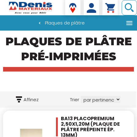
Denis matériaux
Plaques de plâtre
Aller
PLAQUES DE PLÂTRE
au
contenu
principal
PRÉ-IMPRIMÉES
Affinez
Trier
BA13 PLACOPREMIUM
2,50X1,20M
(PLAQUE DE
PLÂTRE PRÉPEINTE ÉP.
13MM)