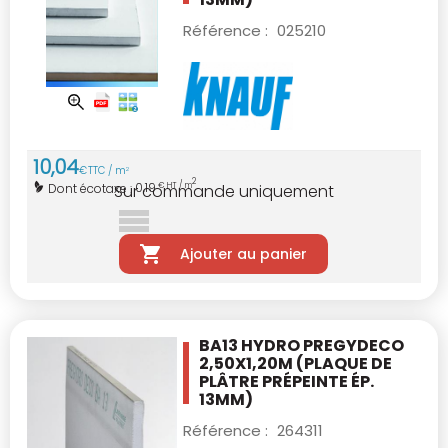
Référence :
025210
10
,
04
€
TTC / m
2
2
0,19
Dont écotaxe :
€ HT / m
Sur commande uniquement
Ajouter au panier
BA13 HYDRO PREGYDECO
2,50X1,20M
(PLAQUE DE
PLÂTRE PRÉPEINTE ÉP.
13MM)
Référence :
264311