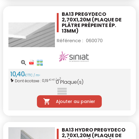
BA13 PREGYDECO
2,70X1,20M
(PLAQUE DE
PLÂTRE PRÉPEINTE ÉP.
13MM)
Référence :
060070
10
,
40
€
TTC / m
2
2
0,19
Dont écotaxe :
€ HT / m
0
Plaque(s)
Ajouter au panier
BA13 HYDRO PREGYDECO
2,70X1,20M
(PLAQUE DE