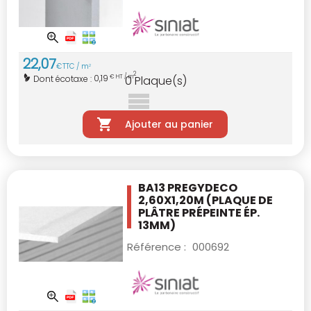
22
,
07
€
TTC / m
2
2
0,19
Dont écotaxe :
€ HT / m
0
Plaque(s)
Ajouter au panier
BA13 PREGYDECO
2,60X1,20M
(PLAQUE DE
PLÂTRE PRÉPEINTE ÉP.
13MM)
Référence :
000692