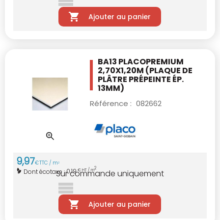
Ajouter au panier
BA13 PLACOPREMIUM
2,70X1,20M
(PLAQUE DE
PLÂTRE PRÉPEINTE ÉP.
13MM)
Référence :
082662
9
,
97
€
TTC / m
2
2
0,19
Dont écotaxe :
€ HT / m
Sur commande uniquement
Ajouter au panier