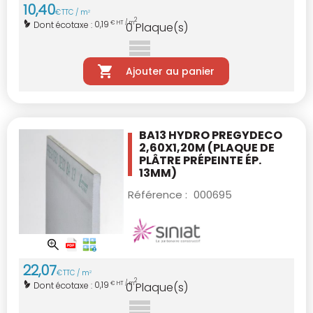
10
,
40
€
TTC / m
2
2
0,19
Dont écotaxe :
€ HT / m
0
Plaque(s)
Ajouter au panier
BA13 HYDRO PREGYDECO
2,60X1,20M
(PLAQUE DE
PLÂTRE PRÉPEINTE ÉP.
13MM)
Référence :
000695
22
,
07
€
TTC / m
2
2
0,19
Dont écotaxe :
€ HT / m
0
Plaque(s)