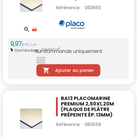
Référence :
082660
9
,
97
€
TTC / m
2
2
0,19
Dont écotaxe :
€ HT / m
Sur commande uniquement
Ajouter au panier
BA13 PLACOMARINE
PREMIUM 2,50X1,20M
(PLAQUE DE PLÂTRE
PRÉPEINTE ÉP. 13MM)
Référence :
082658