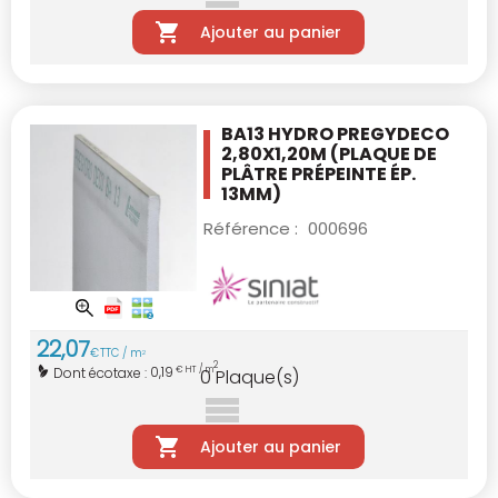
Ajouter au panier
BA13 HYDRO PREGYDECO
2,80X1,20M
(PLAQUE DE
PLÂTRE PRÉPEINTE ÉP.
13MM)
Référence :
000696
22
,
07
€
TTC / m
2
2
0,19
Dont écotaxe :
€ HT / m
0
Plaque(s)
Ajouter au panier