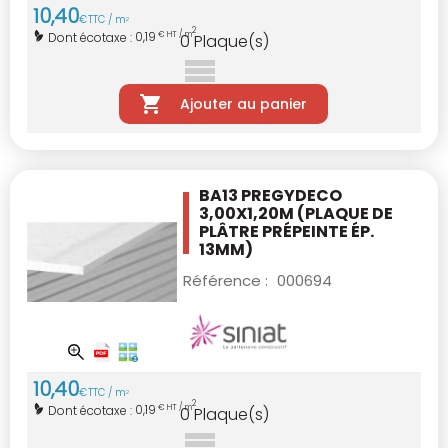
10
,
40
€
TTC / m
2
2
0,19
Dont écotaxe :
€ HT / m
0
Plaque(s)
Ajouter au panier
BA13 PREGYDECO
3,00X1,20M
(PLAQUE DE
PLÂTRE PRÉPEINTE ÉP.
13MM)
Référence :
000694
10
,
40
€
TTC / m
2
2
0,19
Dont écotaxe :
€ HT / m
0
Plaque(s)