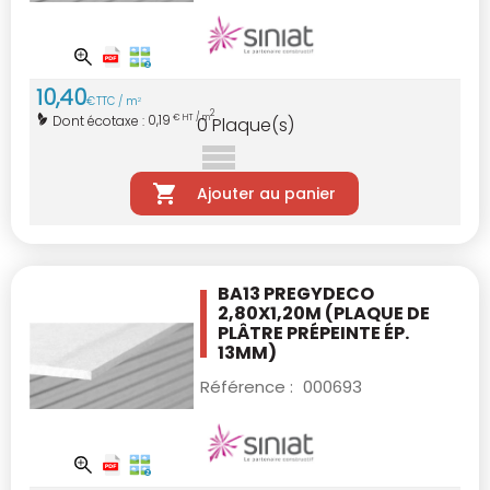
10
,
40
€
TTC / m
2
2
0,19
Dont écotaxe :
€ HT / m
0
Plaque(s)
Ajouter au panier
BA13 PREGYDECO
2,80X1,20M
(PLAQUE DE
PLÂTRE PRÉPEINTE ÉP.
13MM)
Référence :
000693