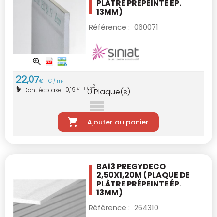
PLÂTRE PRÉPEINTE ÉP.
13MM)
Référence :
060071
22
,
07
€
TTC / m
2
2
0,19
Dont écotaxe :
€ HT / m
0
Plaque(s)
Ajouter au panier
BA13 PREGYDECO
2,50X1,20M
(PLAQUE DE
PLÂTRE PRÉPEINTE ÉP.
13MM)
Référence :
264310