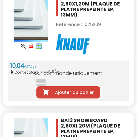
2,50X1,20M
(PLAQUE DE
PLÂTRE PRÉPEINTE ÉP.
13MM)
Référence :
025209
10
,
04
€
TTC / m
2
2
0,19
Dont écotaxe :
€ HT / m
Sur commande uniquement
Ajouter au panier
BA13 SNOWBOARD
2,60X1,20M
(PLAQUE DE
PLÂTRE PRÉPEINTE ÉP.
13MM)