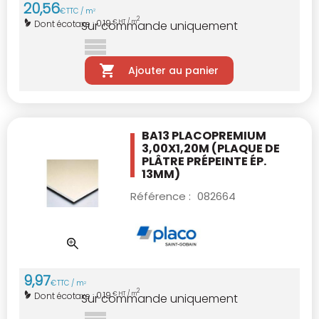
20
,
56
€
TTC / m
2
2
0,19
Dont écotaxe :
€ HT / m
Sur commande uniquement
Ajouter au panier
BA13 PLACOPREMIUM
3,00X1,20M
(PLAQUE DE
PLÂTRE PRÉPEINTE ÉP.
13MM)
Référence :
082664
9
,
97
€
TTC / m
2
2
0,19
Dont écotaxe :
€ HT / m
Sur commande uniquement