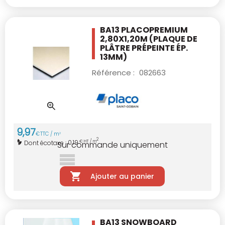
BA13 PLACOPREMIUM
2,80X1,20M
(PLAQUE DE
PLÂTRE PRÉPEINTE ÉP.
13MM)
Référence :
082663
9
,
97
€
TTC / m
2
2
0,19
Dont écotaxe :
€ HT / m
Sur commande uniquement
Ajouter au panier
BA13 SNOWBOARD