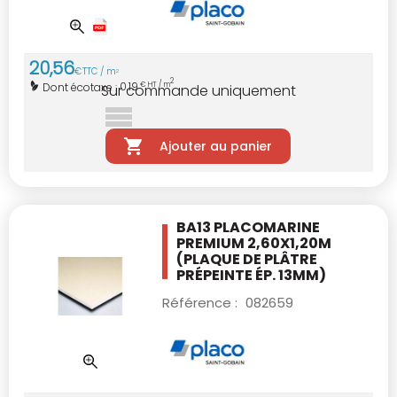
20
,
56
€
TTC / m
2
2
0,19
Dont écotaxe :
€ HT / m
Sur commande uniquement
Ajouter au panier
BA13 PLACOMARINE
PREMIUM 2,60X1,20M
(PLAQUE DE PLÂTRE
PRÉPEINTE ÉP. 13MM)
Référence :
082659