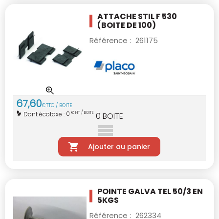
ATTACHE STIL F 530
(BOITE DE 100)
Référence :
261175
67
,
60
€
TTC / BOITE
0
Dont écotaxe :
€ HT / BOITE
0
BOITE
Ajouter au panier
POINTE GALVA TEL 50/3 EN
5KGS
Référence :
262334