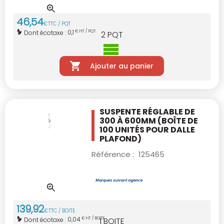
46
,
54
€
TTC / PQT
0,1
Dont écotaxe :
€ HT / PQT
2
PQT
Ajouter au panier
SUSPENTE RÉGLABLE DE
300 À 600MM
(BOÎTE DE
100 UNITÉS POUR DALLE
PLAFOND)
Référence :
125465
139
,
92
€
TTC / BOITE
0,04
Dont écotaxe :
€ HT / BOITE
1
BOITE