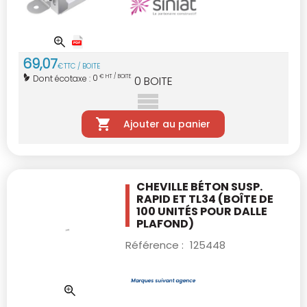
69
,
07
€
TTC / BOITE
0
Dont écotaxe :
€ HT / BOITE
0
BOITE
Ajouter au panier
CHEVILLE BÉTON SUSP.
RAPID ET TL34
(BOÎTE DE
100 UNITÉS POUR DALLE
PLAFOND)
Référence :
125448