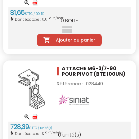
81
,
65
€
TTC / BOITE
0,01
Dont écotaxe :
€ HT / BOITE
0
BOITE
Ajouter au panier
ATTACHE M6-3/7-90
POUR PIVOT (BTE 100UN)
Référence :
028440
728
,
39
€
TTC / unité(s)
0
Dont écotaxe :
€ HT / unité(s)
0
unité(s)