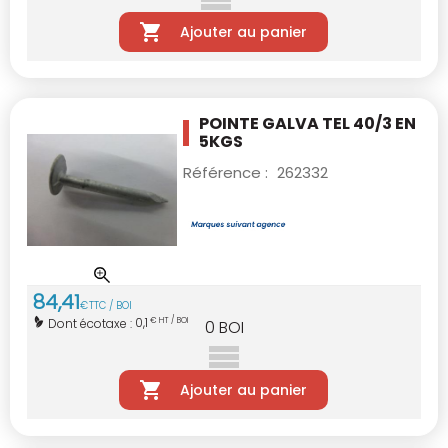
Ajouter au panier
POINTE GALVA TEL 40/3 EN
5KGS
Référence :
262332
84
,
41
€
TTC / BOI
0,1
Dont écotaxe :
€ HT / BOI
0
BOI
Ajouter au panier