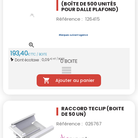
(BOÎTE DE 500 UNITÉS
POUR DALLE PLAFOND)
Référence :
126415
193
,
40
€
TTC / BOITE
0,09
Dont écotaxe :
€ HT / BOITE
0
BOITE
Ajouter au panier
RACCORD TECLIP (BOITE
DE 50 UN)
Référence :
026767