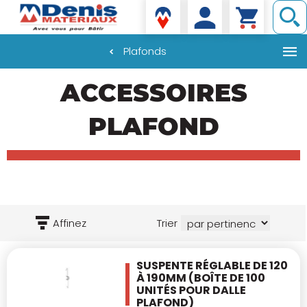
Denis matériaux
Plafonds
Aller
ACCESSOIRES
au
contenu
principal
PLAFOND
Affinez
Trier
SUSPENTE RÉGLABLE DE 120
À 190MM
(BOÎTE DE 100
UNITÉS POUR DALLE
PLAFOND)