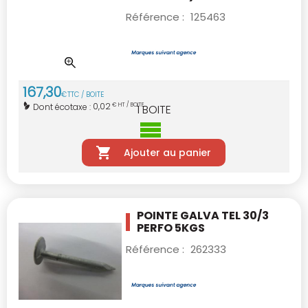
Référence :
125463
167
,
30
€
TTC / BOITE
0,02
Dont écotaxe :
€ HT / BOITE
1
BOITE
Ajouter au panier
POINTE GALVA TEL 30/3
PERFO 5KGS
Référence :
262333