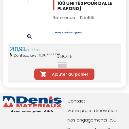
100 UNITÉS POUR DALLE
PLAFOND)
Référence :
125466
201
,
93
€
TTC / BOITE
0,06
Dont écotaxe :
€ HT / BOITE
0
BOITE
Ajouter au panier
Contact
Votre projet rénovation
Nos engagements RSE