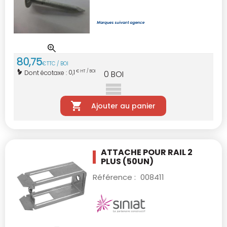
80
,
75
€
TTC / BOI
0,1
Dont écotaxe :
€ HT / BOI
0
BOI
Ajouter au panier
ATTACHE POUR RAIL 2
PLUS (50UN)
Référence :
008411