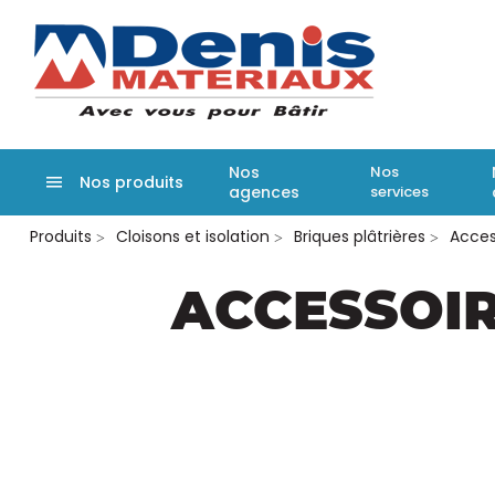
Denis matér
Nos
Nos
Nos produits
agences
services
Aller
Produits
Cloisons et isolation
Briques plâtrières
Access
au
contenu
principal
ACCESSOIR