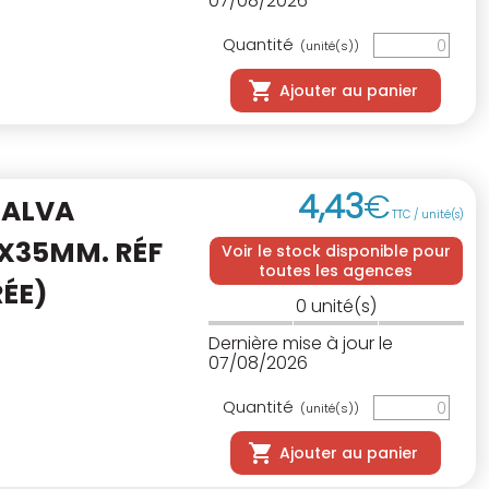
07/08/2026
Quantité
(unité(s))
Ajouter au panier
4
,
43
€
GALVA
TTC / unité(s)
X35MM. RÉF
Voir le stock disponible pour
toutes les agences
RÉE)
0
unité(s)
Dernière mise à jour le
07/08/2026
Quantité
(unité(s))
Ajouter au panier