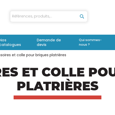
iaux
Nos
Demande de
Qui sommes-
catalogues
devis
nous ?
oires et colle pour briques platrières
ES ET COLLE PO
PLATRIÈRES