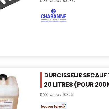
Référence :
082837
DURCISSEUR SECAUF 
20 LITRES
(POUR 200
Référence :
108261