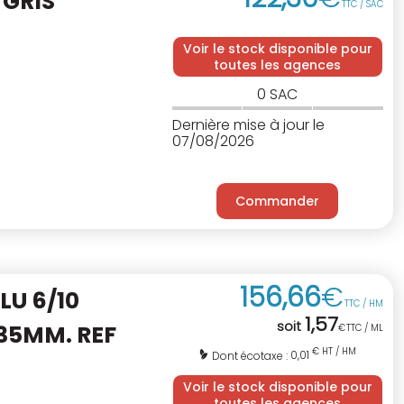
 GRIS
TTC / SAC
Voir le stock disponible pour
toutes les agences
0
SAC
Dernière mise à jour le
07/08/2026
Commander
156
,
66
€
LU 6/10
TTC / HM
1
,
57
soit
35MM. REF
€
TTC / ML
€ HT / HM
0,01
Dont écotaxe :
Voir le stock disponible pour
toutes les agences