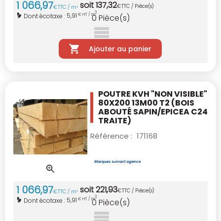
1 066
,
97
soit
137
,
32
€
TTC / Pièce(s)
€
TTC / m
3
3
5,91
Dont écotaxe :
€ HT / m
0
Pièce(s)
Ajouter au panier
POUTRE KVH "NON VISIBLE"
80X200 13M00 T2
(BOIS
ABOUTÉ SAPIN/EPICEA C24
TRAITE)
Référence :
171168
1 066
,
97
soit
221
,
93
€
TTC / Pièce(s)
€
TTC / m
3
3
5,91
Dont écotaxe :
€ HT / m
0
Pièce(s)