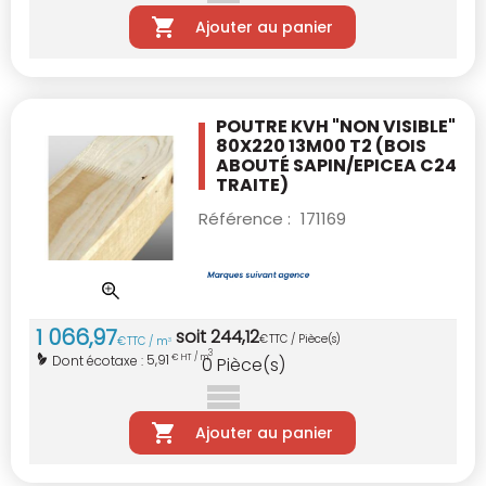
Ajouter au panier
POUTRE KVH "NON VISIBLE"
80X220 13M00 T2
(BOIS
ABOUTÉ SAPIN/EPICEA C24
TRAITE)
Référence :
171169
1 066
,
97
soit
244
,
12
€
TTC / Pièce(s)
€
TTC / m
3
3
5,91
Dont écotaxe :
€ HT / m
0
Pièce(s)
Ajouter au panier