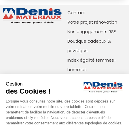
Contact
Votre projet rénovation
Nos engagements RSE
Boutique cadeaux &
privilèges
Index égalité femmes-
hommes
Gestion
Paiements acceptés
Restons en contact !
des Cookies !
Lorsque vous consultez notre site, des cookies sont déposés sur
votre ordinateur, votre mobile ou votre tablette. Ceux-ci nous
Conditions générales de vente (agences)
permettent de faciliter la navigation, de détecter d'éventuels
Conditions générales de vente (e-commerce)
problèmes et d'y remédier. Nous vous laissons la possibilité de
Mentions légales
Plan du site
paramétrer votre consentement aux différentes typologies de cookies.
Politique de confidentialité