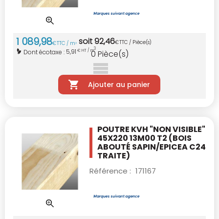
1 089
,
98
soit
92
,
46
€
TTC / Pièce(s)
€
TTC / m
3
3
5,91
Dont écotaxe :
€ HT / m
0
Pièce(s)
Ajouter au panier
POUTRE KVH "NON VISIBLE"
45X220 13M00 T2
(BOIS
ABOUTÉ SAPIN/EPICEA C24
TRAITE)
Référence :
171167