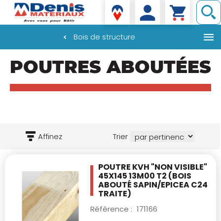
Denis matériaux
Bois de structure
Aller
POUTRES ABOUTÉES
au
contenu
principal
Affinez
Trier
POUTRE KVH "NON VISIBLE"
45X145 13M00 T2
(BOIS
ABOUTÉ SAPIN/EPICEA C24
TRAITE)
Référence :
171166