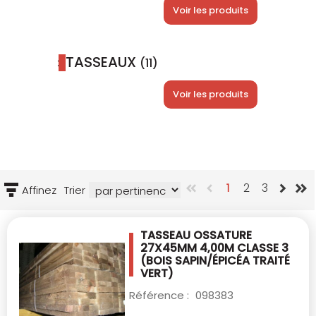
Voir les produits
TASSEAUX
(11)
Voir les produits
1
2
3
Affinez
Trier
TASSEAU OSSATURE
27X45MM 4,00M CLASSE 3
(BOIS SAPIN/ÉPICÉA TRAITÉ
VERT)
Référence :
098383