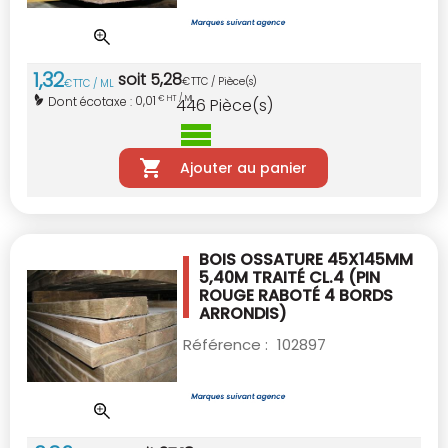
1
,
32
soit
5
,
28
€
TTC / Pièce(s)
€
TTC / ML
0,01
Dont écotaxe :
€ HT / ML
446
Pièce(s)
Ajouter au panier
BOIS OSSATURE 45X145MM
5,40M TRAITÉ CL.4
(PIN
ROUGE RABOTÉ 4 BORDS
ARRONDIS)
Référence :
102897