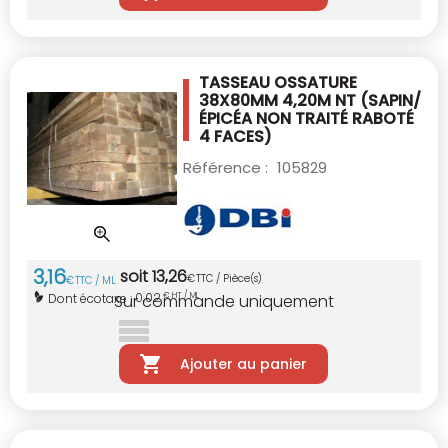
TASSEAU OSSATURE
38X80MM 4,20M NT
(SAPIN/
ÉPICÉA NON TRAITÉ RABOTÉ
4 FACES)
Référence :
105829
3
,
16
soit
13
,
26
€
TTC / Pièce(s)
€
TTC / ML
0,02
Dont écotaxe :
€ HT / ML
Sur commande uniquement
Ajouter au panier