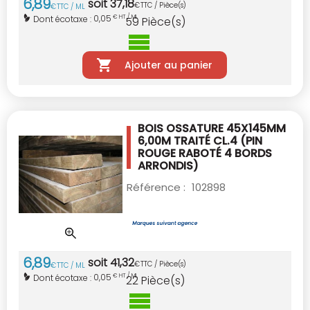
6
,
89
soit
37
,
18
€
TTC / Pièce(s)
€
TTC / ML
0,05
Dont écotaxe :
€ HT / ML
59
Pièce(s)
Ajouter au panier
BOIS OSSATURE 45X145MM
6,00M TRAITÉ CL.4
(PIN
ROUGE RABOTÉ 4 BORDS
ARRONDIS)
Référence :
102898
6
,
89
soit
41
,
32
€
TTC / Pièce(s)
€
TTC / ML
0,05
Dont écotaxe :
€ HT / ML
22
Pièce(s)