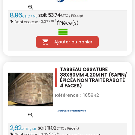
8
,
96
soit
53
,
74
€
TTC / Pièce(s)
€
TTC / ML
0,07
Dont écotaxe :
€ HT / ML
1
Pièce(s)
Ajouter au panier
TASSEAU OSSATURE
38X60MM 4,20M NT
(SAPIN/
ÉPICÉA NON TRAITÉ RABOTÉ
4 FACES)
Référence :
165942
2
,
62
soit
11
,
02
€
TTC / Pièce(s)
€
TTC / ML
0,02
Dont écotaxe :
€ HT / ML