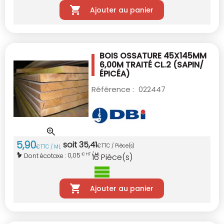
Ajouter au panier
BOIS OSSATURE 45X145MM
6,00M TRAITÉ CL.2
(SAPIN/
ÉPICÉA)
Référence :
022447
5
,
90
soit
35
,
41
€
TTC / Pièce(s)
€
TTC / ML
0,05
Dont écotaxe :
€ HT / ML
16
Pièce(s)
Ajouter au panier