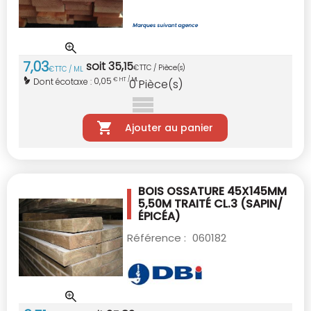
7
,
03
soit
35
,
15
€
TTC / Pièce(s)
€
TTC / ML
0,05
Dont écotaxe :
€ HT / ML
0
Pièce(s)
Ajouter au panier
BOIS OSSATURE 45X145MM
5,50M TRAITÉ CL.3
(SAPIN/
ÉPICÉA)
Référence :
060182