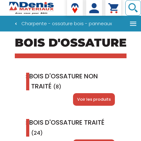
Denis matériaux
Charpente - ossature bois - panneaux
Aller
BOIS D'OSSATURE
au
contenu
principal
BOIS D'OSSATURE NON
TRAITÉ
(8)
Voir les produits
BOIS D'OSSATURE TRAITÉ
(24)