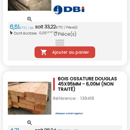
6
,
51
soit
33
,
22
€
TTC / Pièce(s)
€
TTC / ML
0,05
Dont écotaxe :
€ HT / ML
0
Pièce(s)
Ajouter au panier
BOIS OSSATURE DOUGLAS
45X95MM - 6,00M
(NON
TRAITÉ)
Référence :
139418