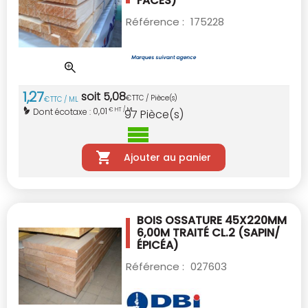
FACES)
Référence :
175228
1
,
27
soit
5
,
08
€
TTC / Pièce(s)
€
TTC / ML
0,01
Dont écotaxe :
€ HT / ML
97
Pièce(s)
Ajouter au panier
BOIS OSSATURE 45X220MM
6,00M TRAITÉ CL.2
(SAPIN/
ÉPICÉA)
Référence :
027603