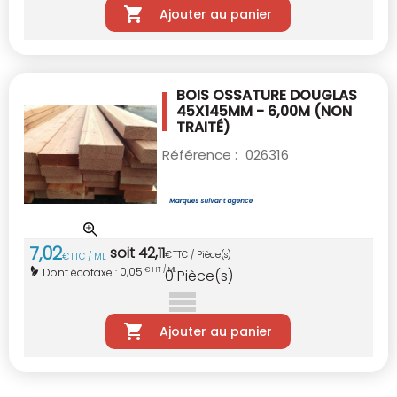
Ajouter au panier
BOIS OSSATURE DOUGLAS
45X145MM - 6,00M
(NON
TRAITÉ)
Référence :
026316
7
,
02
soit
42
,
11
€
TTC / Pièce(s)
€
TTC / ML
0,05
Dont écotaxe :
€ HT / ML
0
Pièce(s)
Ajouter au panier