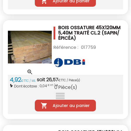
Ajouter au panier
BOIS OSSATURE 45X120MM
5,40M TRAITÉ CL.2
(SAPIN/
ÉPICÉA)
Référence :
017759
4
,
92
soit
26
,
57
€
TTC / Pièce(s)
€
TTC / ML
0,04
Dont écotaxe :
€ HT / ML
0
Pièce(s)
Ajouter au panier