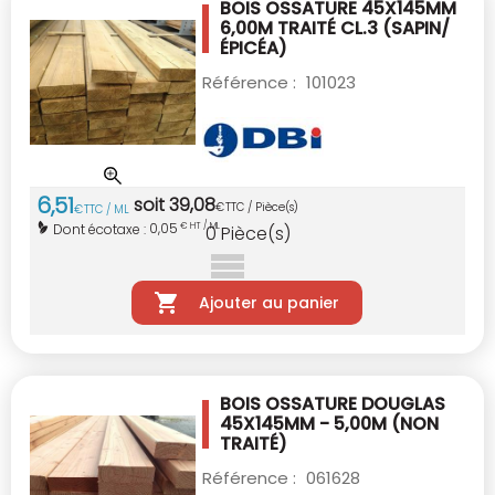
BOIS OSSATURE 45X145MM
6,00M TRAITÉ CL.3
(SAPIN/
ÉPICÉA)
Référence :
101023
6
,
51
soit
39
,
08
€
TTC / Pièce(s)
€
TTC / ML
0,05
Dont écotaxe :
€ HT / ML
0
Pièce(s)
Ajouter au panier
BOIS OSSATURE DOUGLAS
45X145MM - 5,00M
(NON
TRAITÉ)
Référence :
061628