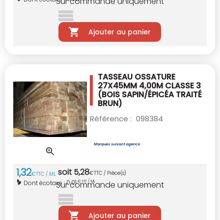
Sur commande uniquement
Ajouter au panier
TASSEAU OSSATURE
27X45MM 4,00M CLASSE 3
(BOIS SAPIN/ÉPICÉA TRAITÉ
BRUN)
Référence :
098384
1
,
32
soit
5
,
28
€
TTC / Pièce(s)
€
TTC / ML
0,01
Dont écotaxe :
€ HT / ML
Sur commande uniquement
Ajouter au panier