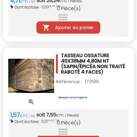
4
,
71
soit
28
,
24
€
TTC / Pièce(s)
€
TTC / ML
0,03
Dont écotaxe :
€ HT / ML
0
Pièce(s)
Ajouter au panier
TASSEAU OSSATURE
40X38MM 4,80M NT
(SAPIN/ÉPICÉA NON TRAITÉ
RABOTÉ 4 FACES)
Référence :
173189
1
,
57
soit
7
,
55
€
TTC / Pièce(s)
€
TTC / ML
0,01
Dont écotaxe :
€ HT / ML
0
Pièce(s)