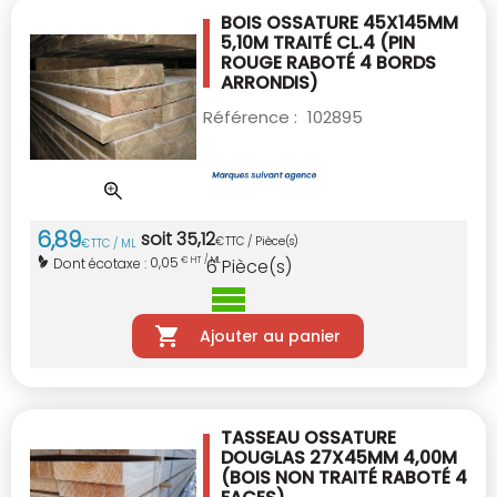
BOIS OSSATURE 45X145MM
5,10M TRAITÉ CL.4
(PIN
ROUGE RABOTÉ 4 BORDS
ARRONDIS)
Référence :
102895
6
,
89
soit
35
,
12
€
TTC / Pièce(s)
€
TTC / ML
0,05
Dont écotaxe :
€ HT / ML
6
Pièce(s)
Ajouter au panier
TASSEAU OSSATURE
DOUGLAS 27X45MM 4,00M
(BOIS NON TRAITÉ RABOTÉ 4