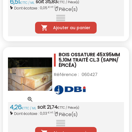
6
,
51
soit
35
,
83
€
TTC / Pièce(s)
€
TTC / ML
0,05
Dont écotaxe :
€ HT / ML
0
Pièce(s)
Ajouter au panier
BOIS OSSATURE 45X95MM
5,10M TRAITÉ CL.3
(SAPIN/
ÉPICÉA)
Référence :
060427
4
,
26
soit
21
,
74
€
TTC / Pièce(s)
€
TTC / ML
0,03
Dont écotaxe :
€ HT / ML
0
Pièce(s)