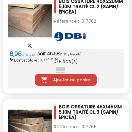
BOIS OSSATURE 45X220MM
5,10M TRAITÉ CL.2
(SAPIN/
ÉPICÉA)
Référence :
017762
8
,
96
soit
45
,
68
€
TTC / Pièce(s)
€
TTC / ML
0,07
Dont écotaxe :
€ HT / ML
0
Pièce(s)
Ajouter au panier
BOIS OSSATURE 45X145MM
5,10M TRAITÉ CL.3
(SAPIN/
ÉPICÉA)
Référence :
017765