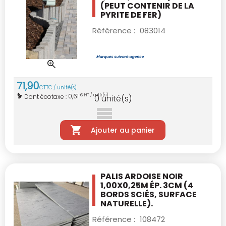
(PEUT CONTENIR DE LA
PYRITE DE FER)
Référence :
083014
71
,
90
€
TTC / unité(s)
0,61
Dont écotaxe :
€ HT / unité(s)
0
unité(s)
Ajouter au panier
PALIS ARDOISE NOIR
1,00X0,25M ÉP. 3CM
(4
BORDS SCIÉS, SURFACE
NATURELLE).
Référence :
108472