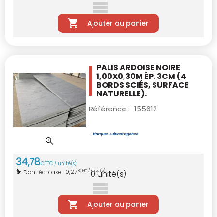
Ajouter au panier
PALIS ARDOISE NOIRE
1,00X0,30M ÉP. 3CM
(4
BORDS SCIÉS, SURFACE
NATURELLE).
Référence :
155612
34
,
78
€
TTC / unité(s)
0,27
Dont écotaxe :
€ HT / unité(s)
0
unité(s)
Ajouter au panier