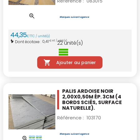
Référence :
083015
44
,
35
€
TTC / unité(s)
0,41
Dont écotaxe :
€ HT / unité(s)
22
unité(s)
Ajouter au panier
PALIS ARDOISE NOIR
2,00X0,50M ÉP. 3CM
(4
BORDS SCIÉS, SURFACE
NATURELLE).
Référence :
103170