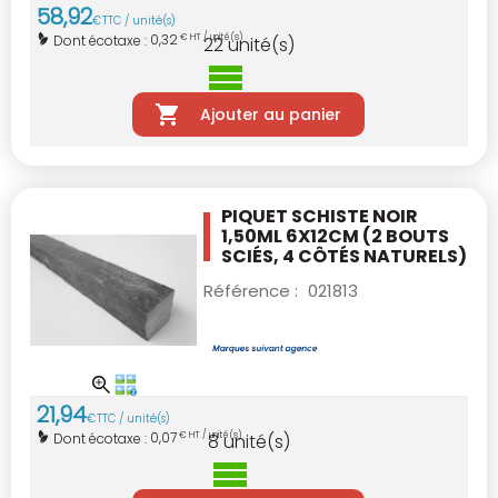
58
,
92
€
TTC / unité(s)
0,32
Dont écotaxe :
€ HT / unité(s)
22
unité(s)
Ajouter au panier
PIQUET SCHISTE NOIR
1,50ML 6X12CM
(2 BOUTS
SCIÉS, 4 CÔTÉS NATURELS)
Référence :
021813
21
,
94
€
TTC / unité(s)
0,07
Dont écotaxe :
€ HT / unité(s)
8
unité(s)