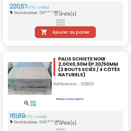
220
,
57
€
TTC / unité(s)
0,8
Dont écotaxe :
€ HT / unité(s)
0
unité(s)
Ajouter au panier
PALIS SCHISTE NOIR
2,00X0,50M ÉP.30/50MM
(2 BOUTS SCIÉS / 4 CÔTÉS
NATURELS)
Référence :
028011
161
,
89
€
TTC / unité(s)
0,42
Dont écotaxe :
€ HT / unité(s)
0
unité(s)