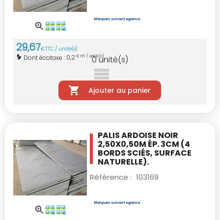
29
,
67
€
TTC / unité(s)
0,2
Dont écotaxe :
€ HT / unité(s)
0
unité(s)
Ajouter au panier
PALIS ARDOISE NOIR
2,50X0,50M ÉP. 3CM
(4
BORDS SCIÉS, SURFACE
NATURELLE).
Référence :
103169