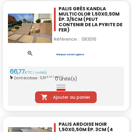
PALIS GRÈS KANDLA
MULTICOLOR 1,50X0,50M
ÉP. 3/5CM
(PEUT
CONTENIR DE LA PYRITE DE
FER)
Référence :
083016
66
,
77
€
TTC / unité(s)
0,61
Dont écotaxe :
€ HT / unité(s)
0
unité(s)
Ajouter au panier
PALIS ARDOISE NOIR
1,50X0,50M ÉP. 3CM
(4