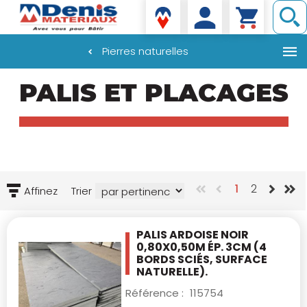
Denis matériaux
Pierres naturelles
Aller
PALIS ET PLACAGES
au
contenu
principal
1
2
Affinez
Trier
PALIS ARDOISE NOIR
0,80X0,50M ÉP. 3CM
(4
BORDS SCIÉS, SURFACE
NATURELLE).
Référence :
115754