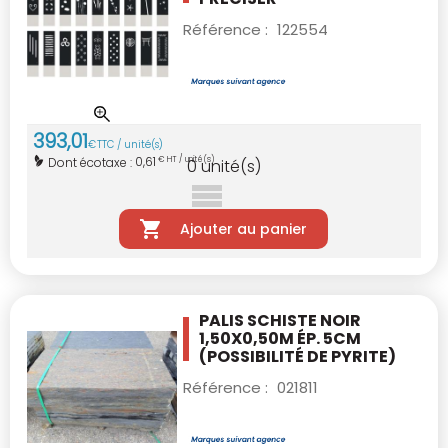
Référence :
122554
393
,
01
€
TTC / unité(s)
0,61
Dont écotaxe :
€ HT / unité(s)
0
unité(s)
Ajouter au panier
PALIS SCHISTE NOIR
1,50X0,50M ÉP. 5CM
(POSSIBILITÉ DE PYRITE)
Référence :
021811