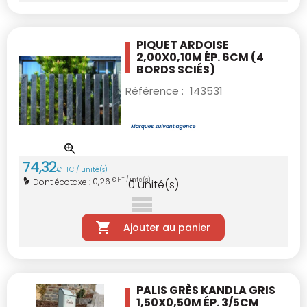
PIQUET ARDOISE
2,00X0,10M ÉP. 6CM
(4
BORDS SCIÉS)
Référence :
143531
74
,
32
€
TTC / unité(s)
0,26
Dont écotaxe :
€ HT / unité(s)
0
unité(s)
Ajouter au panier
PALIS GRÈS KANDLA GRIS
1,50X0,50M
ÉP. 3/5CM