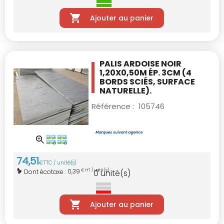
Ajouter au panier
PALIS ARDOISE NOIR
1,20X0,50M ÉP. 3CM
(4
BORDS SCIÉS, SURFACE
NATURELLE).
Référence :
105746
74
,
51
€
TTC / unité(s)
0,39
Dont écotaxe :
€ HT / unité(s)
0
unité(s)
Ajouter au panier