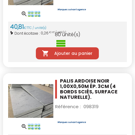
40
,
81
€
TTC / unité(s)
0,26
Dont écotaxe :
€ HT / unité(s)
80
unité(s)
Ajouter au panier
PALIS ARDOISE NOIR
1,00X0,50M ÉP. 3CM
(4
BORDS SCIÉS, SURFACE
NATURELLE).
Référence :
098319