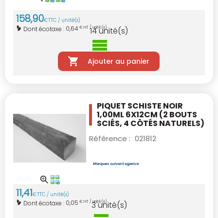
158
,
90
€
TTC / unité(s)
0,64
Dont écotaxe :
€ HT / unité(s)
14
unité(s)
Ajouter au panier
PIQUET SCHISTE NOIR
1,00ML 6X12CM
(2 BOUTS
SCIÉS, 4 CÔTÉS NATURELS)
Référence :
021812
11
,
41
€
TTC / unité(s)
0,05
Dont écotaxe :
€ HT / unité(s)
3
unité(s)