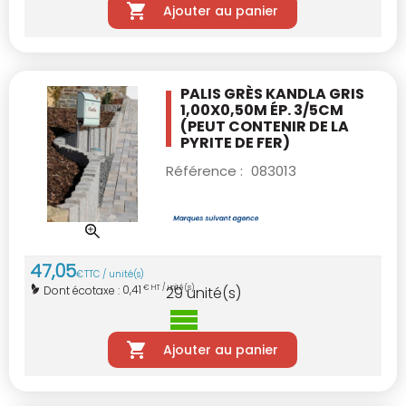
Ajouter au panier
PALIS GRÈS KANDLA GRIS
1,00X0,50M
ÉP. 3/5CM
(PEUT CONTENIR DE LA
PYRITE DE FER)
Référence :
083013
47
,
05
€
TTC / unité(s)
0,41
Dont écotaxe :
€ HT / unité(s)
29
unité(s)
Ajouter au panier