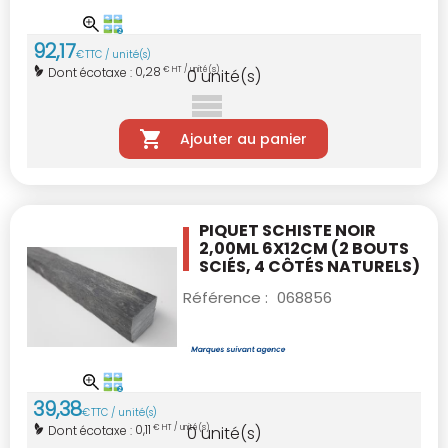
92
,
17
€
TTC / unité(s)
0,28
Dont écotaxe :
€ HT / unité(s)
0
unité(s)
Ajouter au panier
PIQUET SCHISTE NOIR
2,00ML 6X12CM
(2 BOUTS
SCIÉS, 4 CÔTÉS NATURELS)
Référence :
068856
39
,
38
€
TTC / unité(s)
0,11
Dont écotaxe :
€ HT / unité(s)
0
unité(s)