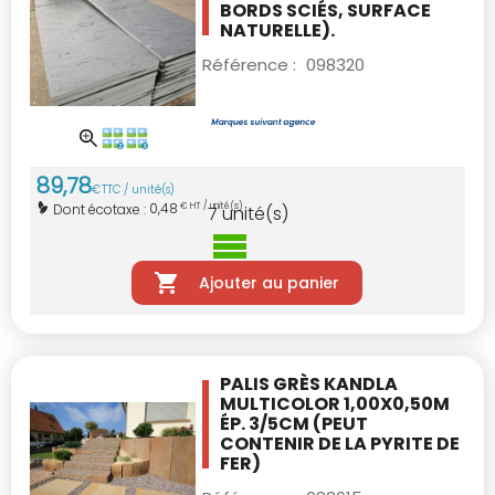
BORDS SCIÉS, SURFACE
NATURELLE).
Référence :
098320
89
,
78
€
TTC / unité(s)
0,48
Dont écotaxe :
€ HT / unité(s)
7
unité(s)
Ajouter au panier
PALIS GRÈS KANDLA
MULTICOLOR 1,00X0,50M
ÉP. 3/5CM
(PEUT
CONTENIR DE LA PYRITE DE
FER)