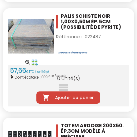
PALIS SCHISTE NOIR
1,00X0,50M ÉP. 5CM
(POSSIBILITÉ DE PYRITE)
Référence :
022487
57
,
66
€
TTC / unité(s)
0,19
Dont écotaxe :
€ HT / unité(s)
0
unité(s)
Ajouter au panier
TOTEM ARDOISE 200X50.
ÉP.3CM
MODÈLE À
PRÉCISER