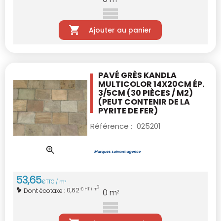
Ajouter au panier
PAVÉ GRÈS KANDLA
MULTICOLOR 14X20CM
ÉP.
3/5CM (30 PIÈCES / M2)
(PEUT CONTENIR DE LA
PYRITE DE FER)
Référence :
025201
53
,
65
€
TTC / m
2
2
0,62
Dont écotaxe :
€ HT / m
0
m
2