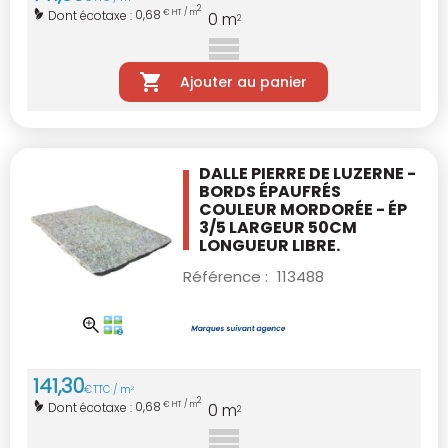
2
0,68
Dont écotaxe :
€ HT / m
0
m
2
Ajouter au panier
DALLE PIERRE DE LUZERNE -
BORDS ÉPAUFRÉS
COULEUR MORDORÉE - ÉP
3/5 LARGEUR 50CM
LONGUEUR LIBRE.
Référence :
113488
141
,
30
€
TTC / m
2
2
0,68
Dont écotaxe :
€ HT / m
0
m
2