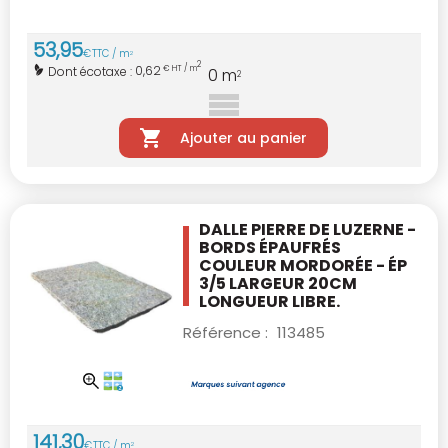
53
,
95
€
TTC / m
2
2
0,62
Dont écotaxe :
€ HT / m
0
m
2
Ajouter au panier
DALLE PIERRE DE LUZERNE -
BORDS ÉPAUFRÉS
COULEUR MORDORÉE - ÉP
3/5 LARGEUR 20CM
LONGUEUR LIBRE.
Référence :
113485
141
,
30
€
TTC / m
2