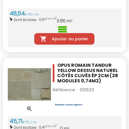
48
,
54
€
TTC / m
2
2
0,61
Dont écotaxe :
€ HT / m
11.86
m
2
Ajouter au panier
OPUS ROMAIN TANDUR
YELLOW DESSUS NATUREL
CÔTÉS CLIVÉS ÉP 2CM (28
MODULES 0,74M2)
Référence :
021633
45
,
71
€
TTC / m
2
2
0,41
Dont écotaxe :
€ HT / m
0
m
2