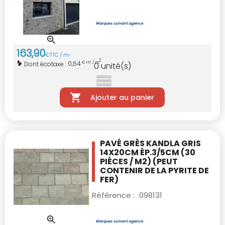
163
,
90
€
TTC / m
2
2
0,64
Dont écotaxe :
€ HT / m
0
unité(s)
Ajouter au panier
PAVÉ GRÈS KANDLA GRIS
14X20CM ÉP.3/5CM
(30
PIÈCES / M2)
(PEUT
CONTENIR DE LA PYRITE DE
FER)
Référence :
098131