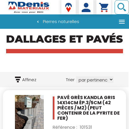
Denis matériaux
Pierres naturelles
Aller
DALLAGES ET PAVÉS
au
contenu
principal
Affinez
Trier
PAVÉ GRÈS KANDLA GRIS
14X14CM ÉP.3/5CM
(42
PIÈCES / M2)
(PEUT
CONTENIR DE LA PYRITE DE
FER)
Référence :
101531