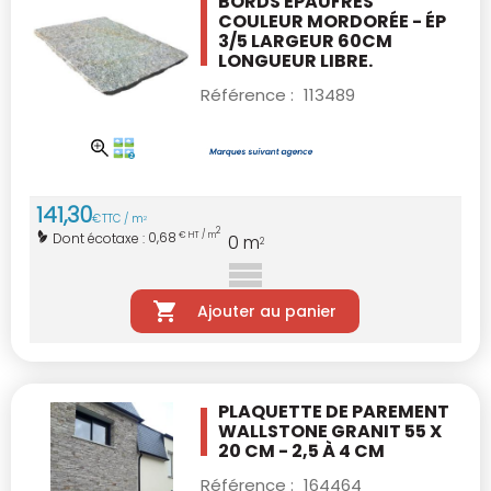
BORDS ÉPAUFRÉS
COULEUR MORDORÉE - ÉP
3/5 LARGEUR 60CM
LONGUEUR LIBRE.
Référence :
113489
141
,
30
€
TTC / m
2
2
0,68
Dont écotaxe :
€ HT / m
0
m
2
Ajouter au panier
PLAQUETTE DE PAREMENT
WALLSTONE GRANIT
55 X
20 CM - 2,5 À 4 CM
Référence :
164464