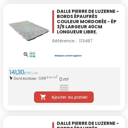
DALLE PIERRE DE LUZERNE -
BORDS ÉPAUFRÉS
COULEUR MORDORÉE - ÉP
3/5 LARGEUR 40CM
LONGUEUR LIBRE.
Référence :
113487
141
,
30
€
TTC / m
2
2
0,68
Dont écotaxe :
€ HT / m
0
m
2
Ajouter au panier
DALLE PIERRE DE LUZERNE -