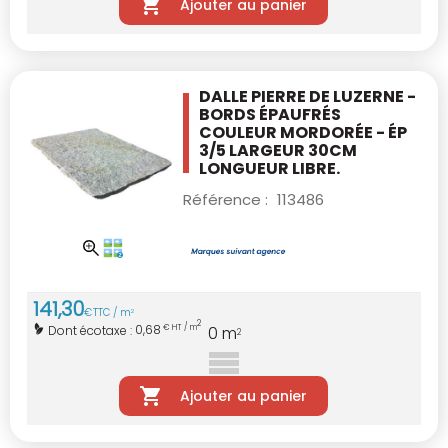
Ajouter au panier
DALLE PIERRE DE LUZERNE -
BORDS ÉPAUFRÉS
COULEUR MORDORÉE - ÉP
3/5 LARGEUR 30CM
LONGUEUR LIBRE.
Référence :
113486
141
,
30
€
TTC / m
2
2
0,68
Dont écotaxe :
€ HT / m
0
m
2
Ajouter au panier