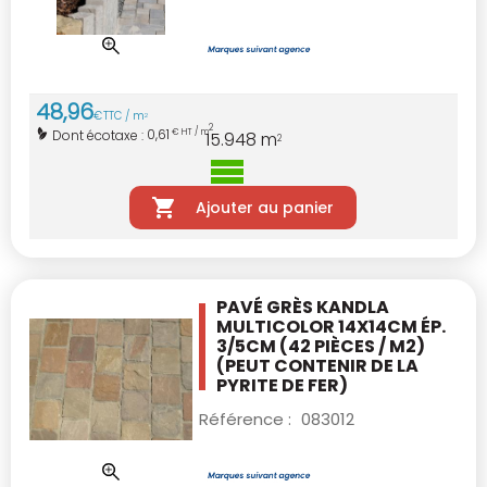
48
,
96
€
TTC / m
2
2
0,61
Dont écotaxe :
€ HT / m
15.948
m
2
Ajouter au panier
PAVÉ GRÈS KANDLA
MULTICOLOR 14X14CM
ÉP.
3/5CM (42 PIÈCES / M2)
(PEUT CONTENIR DE LA
PYRITE DE FER)
Référence :
083012