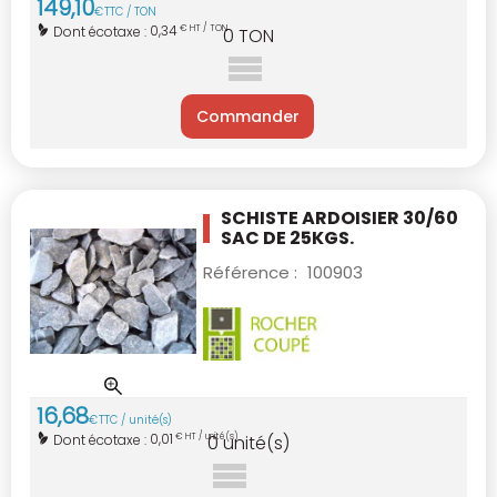
149
,
10
€
TTC / TON
0,34
Dont écotaxe :
€ HT / TON
0
TON
Commander
SCHISTE ARDOISIER 30/60
SAC DE 25KGS.
Référence :
100903
16
,
68
€
TTC / unité(s)
0,01
Dont écotaxe :
€ HT / unité(s)
0
unité(s)