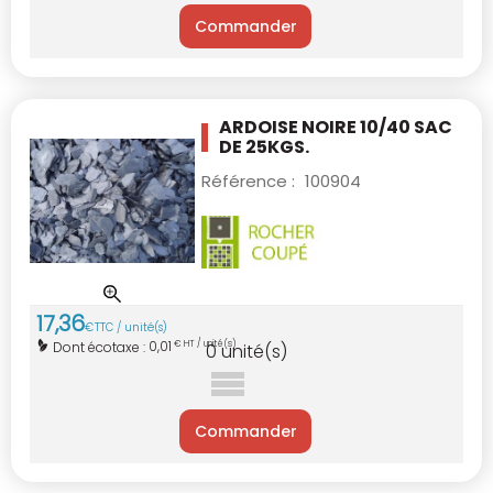
Commander
ARDOISE NOIRE 10/40 SAC
DE 25KGS.
Référence :
100904
17
,
36
€
TTC / unité(s)
0,01
Dont écotaxe :
€ HT / unité(s)
0
unité(s)
Commander