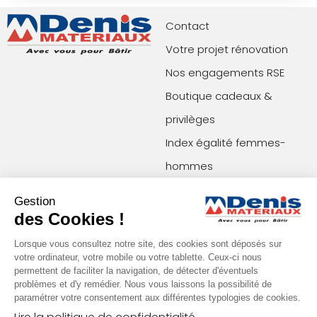
Contact
Votre projet rénovation
Nos engagements RSE
Boutique cadeaux &
privilèges
Index égalité femmes-
hommes
Gestion
Paiements acceptés
Restons en contact !
des Cookies !
Lorsque vous consultez notre site, des cookies sont déposés sur
votre ordinateur, votre mobile ou votre tablette. Ceux-ci nous
Conditions générales de vente (agences)
permettent de faciliter la navigation, de détecter d'éventuels
Conditions générales de vente (e-commerce)
problèmes et d'y remédier. Nous vous laissons la possibilité de
Mentions légales
Plan du site
paramétrer votre consentement aux différentes typologies de cookies.
Politique de confidentialité