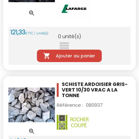
121
,
33
€
TTC / unité(s)
0
unité(s)
Ajouter au panier
SCHISTE ARDOISIER GRIS-
VERT 10/30 VRAC
A LA
TONNE
Référence :
080937