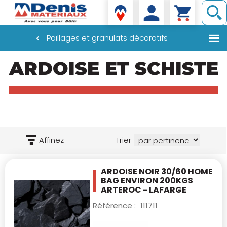
Denis matériaux
Paillages et granulats décoratifs
Aller
ARDOISE ET SCHISTE
au
contenu
principal
Affinez
Trier
ARDOISE NOIR 30/60 HOME
BAG ENVIRON
200KGS
ARTEROC - LAFARGE
Référence :
111711