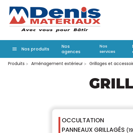
Denis matér
Nos
Nos
Nos produits
agences
services
Aller
Produits
Aménagement extérieur
Grillages et accessoi
au
contenu
principal
GRIL
OCCULTATION
PANNEAUX GRILLAGÉS
(1