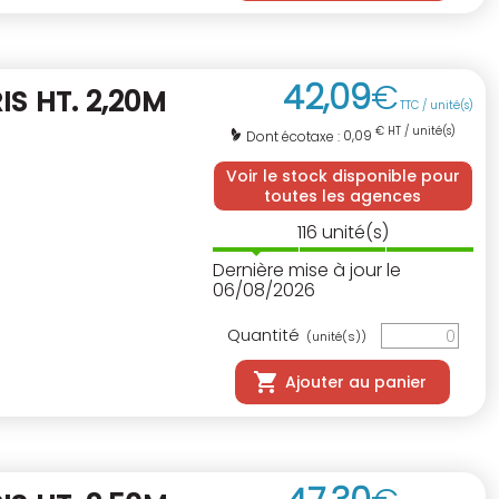
42
,
09
€
IS HT. 2,20M
TTC / unité(s)
€ HT / unité(s)
0,09
Dont écotaxe :
Voir le stock disponible pour
toutes les agences
116
unité(s)
Dernière mise à jour le
06/08/2026
Quantité
(unité(s))
Ajouter au panier