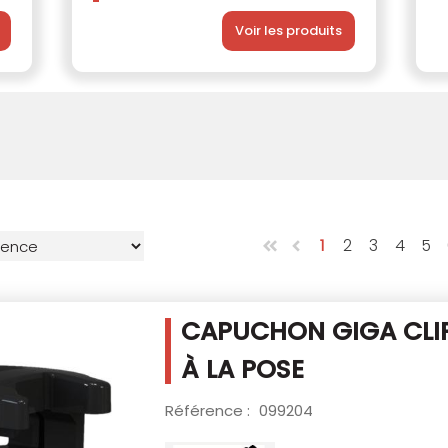
Voir les produits
1
2
3
4
5
CAPUCHON GIGA CLIP
À LA POSE
Référence :
099204