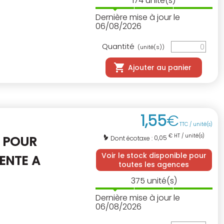
174
unité(s)
Dernière mise à jour le
06/08/2026
Quantité
(unité(s))
Ajouter au panier
1
,
55
€
TTC / unité(s)
€ HT / unité(s)
R
POUR
0,05
Dont écotaxe :
Voir le stock disponible pour
ENTE A
toutes les agences
375
unité(s)
Dernière mise à jour le
06/08/2026