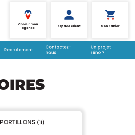
Choisir mon
Espace client
Mon Panier
agence
Contactez-
Un projet
Recrutement
nous
réno ?
OIRES
PORTILLONS
(11)