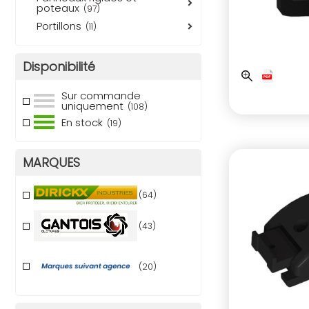
poteaux
(97)
portillons
(11)
Disponibilité
Sur commande
uniquement
(108)
En stock
(19)
MARQUES
(64)
(43)
(20)