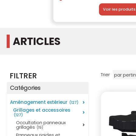
Voir les produits
ARTICLES
FILTRER
Trier
Catégories
aménagement extérieur
(127)
grillages et accessoires
(127)
occultation panneaux
grillagés
(19)
panneaux rigides et