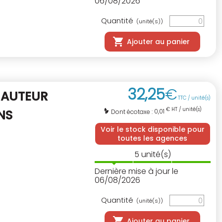
06/08/2026
Quantité
(unité(s))
Ajouter au panier
32
,
25
€
HAUTEUR
TTC / unité(s)
€ HT / unité(s)
NS
0,01
Dont écotaxe :
Voir le stock disponible pour
toutes les agences
5
unité(s)
Dernière mise à jour le
06/08/2026
Quantité
(unité(s))
Ajouter au panier