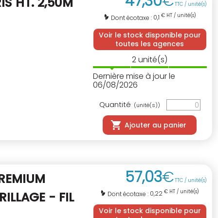
47
,
30
€
IS HT. 2,50M
TTC / unité(s)
€ HT / unité(s)
0,1
Dont écotaxe :
Voir le stock disponible pour
toutes les agences
2
unité(s)
Dernière mise à jour le
06/08/2026
Quantité
(unité(s))
Ajouter au panier
57
,
03
€
PREMIUM
TTC / unité(s)
€ HT / unité(s)
RILLAGE - FIL
0,22
Dont écotaxe :
Voir le stock disponible pour