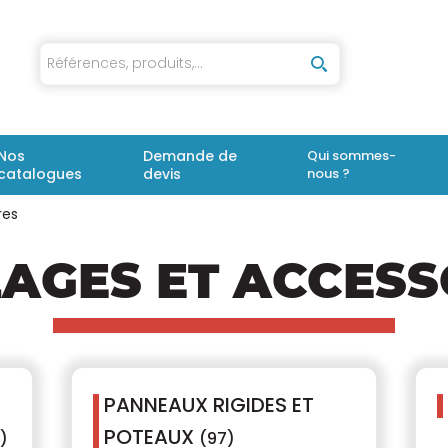
iaux
Nos
Demande de
Qui sommes-
catalogues
devis
nous ?
res
LAGES ET ACCESS
PANNEAUX RIGIDES ET
POTEAUX
9)
(97)