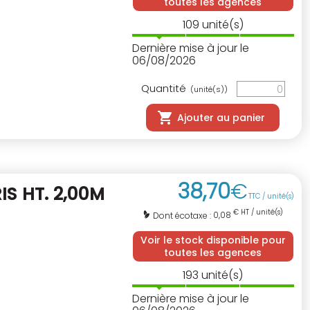
toutes les agences
109
unité(s)
Dernière mise à jour le
06/08/2026
Quantité
(unité(s))
Ajouter au panier
38
,
70
€
IS HT. 2,00M
TTC / unité(s)
€ HT / unité(s)
0,08
Dont écotaxe :
Voir le stock disponible pour
toutes les agences
193
unité(s)
Dernière mise à jour le