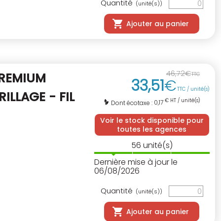
Quantité
(unité(s))
Ajouter au panier
46
,
72
€
PREMIUM
TTC
33
,
51
€
TTC / unité(s)
RILLAGE - FIL
€ HT / unité(s)
0,17
Dont écotaxe :
Voir le stock disponible pour
toutes les agences
56
unité(s)
Dernière mise à jour le
06/08/2026
Quantité
(unité(s))
Ajouter au panier