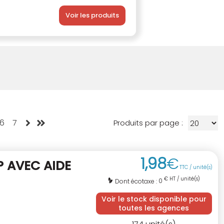
Voir les produits
6
7
Produits par page :
1
,
98
€
 AVEC AIDE
TTC / unité(s)
€ HT / unité(s)
0
Dont écotaxe :
Voir le stock disponible pour
toutes les agences