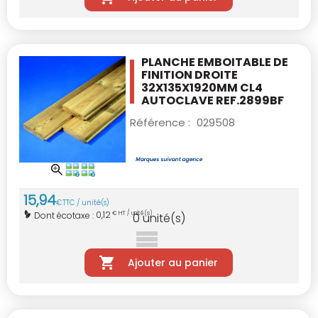
PLANCHE EMBOITABLE DE
FINITION DROITE
32X135X1920MM CL4
AUTOCLAVE REF.2899BF
Référence :
029508
15
,
94
€
TTC / unité(s)
0,12
Dont écotaxe :
€ HT / unité(s)
0
unité(s)
Ajouter au panier