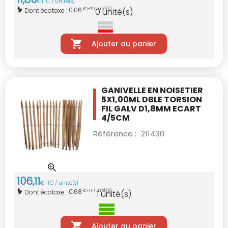
€
TTC / unité(s)
0,06
Dont écotaxe :
€ HT / unité(s)
0
unité(s)
Ajouter au panier
GANIVELLE EN NOISETIER
5X1,00ML
DBLE TORSION
FIL GALV D1,8MM ECART
4/5CM
Référence :
211430
106
,
11
€
TTC / unité(s)
0,68
Dont écotaxe :
€ HT / unité(s)
1
unité(s)
Ajouter au panier