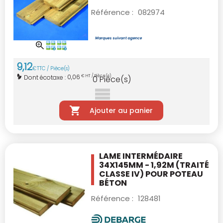
Référence :
082974
9
,
12
€
TTC / Pièce(s)
0,06
Dont écotaxe :
€ HT / Pièce(s)
0
Pièce(s)
Ajouter au panier
LAME INTERMÉDAIRE
34X145MM - 1,92M
(TRAITÉ
CLASSE IV) POUR POTEAU
BÉTON
Référence :
128481