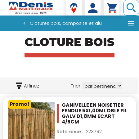
Denis matériaux
Clotures bois, composite et alu
Aller
CLOTURE BOIS
au
contenu
principal
Affinez
Trier
Promo!
GANIVELLE EN NOISETIER
FENDUE 5X1,00ML
DBLE FIL
GALV D1,8MM ECART
4/5CM
Référence :
223792