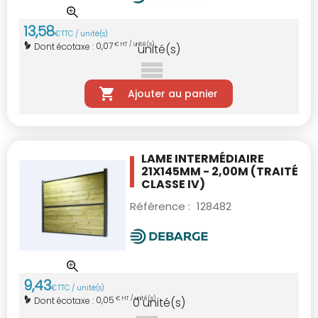
13
,
58
€
TTC / unité(s)
0,07
Dont écotaxe :
€ HT / unité(s)
unité(s)
Ajouter au panier
LAME INTERMÉDIAIRE
21X145MM - 2,00M
(TRAITÉ
CLASSE IV)
Référence :
128482
9
,
43
€
TTC / unité(s)
0,05
Dont écotaxe :
€ HT / unité(s)
0
unité(s)