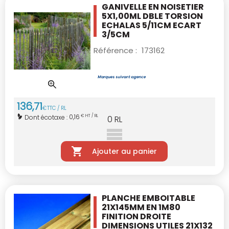
GANIVELLE EN NOISETIER
5X1,00ML
DBLE TORSION
ECHALAS 5/11CM ECART
3/5CM
Référence :
173162
136
,
71
€
TTC / RL
0,16
Dont écotaxe :
€ HT / RL
0
RL
Ajouter au panier
PLANCHE EMBOITABLE
21X145MM EN 1M80
FINITION DROITE
DIMENSIONS UTILES 21X132