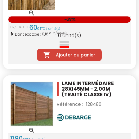
-31%
60
87
,
50
€
TTC
€
TTC / unité(s)
0,16
Dont écotaxe :
€ HT / unité(s)
0
unité(s)
Ajouter au panier
LAME INTERMÉDAIRE
28X145MM - 2,00M
(TRAITÉ CLASSE IV)
Référence :
128480
11
,
80