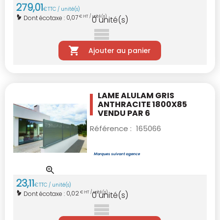
279
,
01
€
TTC / unité(s)
0,07
Dont écotaxe :
€ HT / unité(s)
0
unité(s)
Ajouter au panier
LAME ALULAM GRIS
ANTHRACITE 1800X85
VENDU PAR 6
Référence :
165066
23
,
11
€
TTC / unité(s)
0,02
Dont écotaxe :
€ HT / unité(s)
0
unité(s)