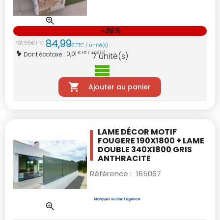
-36%
84
,
99
131
,
95
€
TTC
€
TTC / unité(s)
0,01
Dont écotaxe :
€ HT / unité(s)
7
unité(s)
Ajouter au panier
LAME DÉCOR MOTIF
FOUGERE 190X1800
+ LAME
DOUBLE 340X1800 GRIS
ANTHRACITE
Référence :
165067