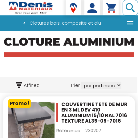
Denis matériaux
Clotures bois, composite et alu
Aller
CLOTURE ALUMINIUM
au
contenu
principal
Affinez
Trier
Promo!
COUVERTINE TETE DE MUR
EN 3 ML DEV 410
ALUMINIUM 15/10 RAL 7016
TEXTURE
AL35-05-7016
Référence :
230207