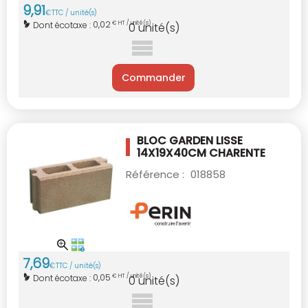
9
,
91
€
TTC / unité(s)
0,02
Dont écotaxe :
€ HT / unité(s)
0
unité(s)
Commander
BLOC GARDEN LISSE
14X19X40CM CHARENTE
Référence :
018858
7
,
69
€
TTC / unité(s)
0,05
Dont écotaxe :
€ HT / unité(s)
0
unité(s)