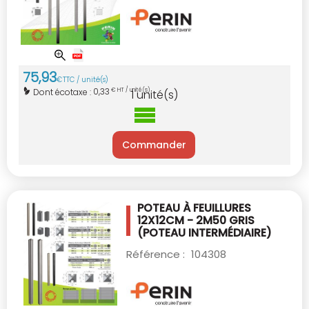
75
,
93
€
TTC / unité(s)
0,33
Dont écotaxe :
€ HT / unité(s)
1
unité(s)
Commander
POTEAU À FEUILLURES
12X12CM - 2M50
GRIS
(POTEAU INTERMÉDIAIRE)
Référence :
104308