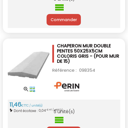
Commander
CHAPERON MUR DOUBLE
PENTES 50X25X5CM
COLORIS GRIS - (POUR MUR
DE 15)
Référence :
098354
11
,
46
€
TTC / unité(s)
0,04
Dont écotaxe :
€ HT / unité(s)
5
unité(s)