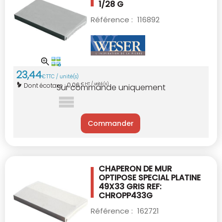
1/28 G
Référence :
116892
23
,
44
€
TTC / unité(s)
0,06
Dont écotaxe :
€ HT / unité(s)
Sur commande uniquement
Commander
CHAPERON DE MUR
OPTIPOSE SPECIAL PLATINE
49X33 GRIS REF:
CHROPP433G
Référence :
162721