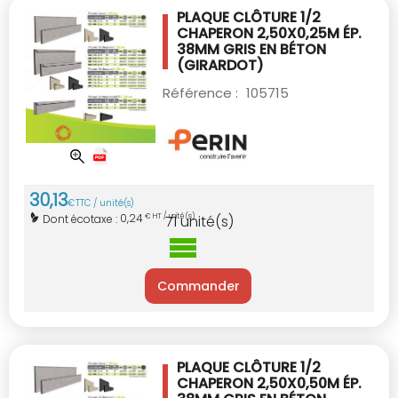
PLAQUE CLÔTURE 1/2
CHAPERON 2,50X0,25M
ÉP.
38MM GRIS EN BÉTON
(GIRARDOT)
Référence :
105715
30
,
13
€
TTC / unité(s)
0,24
Dont écotaxe :
€ HT / unité(s)
71
unité(s)
Commander
PLAQUE CLÔTURE 1/2
CHAPERON 2,50X0,50M
ÉP.