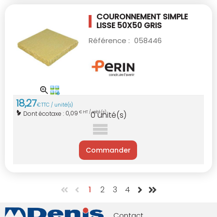
COURONNEMENT SIMPLE
LISSE 50X50 GRIS
Référence :
058446
18
,
27
€
TTC / unité(s)
0,09
Dont écotaxe :
€ HT / unité(s)
0
unité(s)
Commander
1
2
3
4
Contact