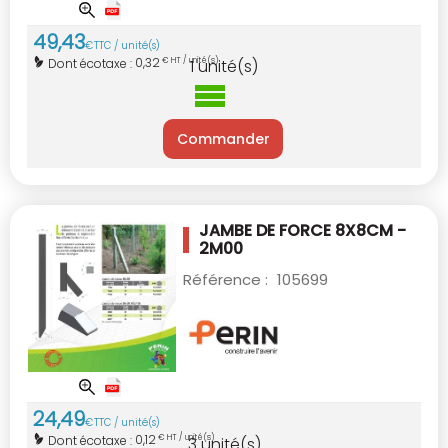
49
,
43
€
TTC / unité(s)
0,32
Dont écotaxe :
€ HT / unité(s)
1
unité(s)
Commander
JAMBE DE FORCE 8X8CM -
2M00
Référence :
105699
24
,
49
€
TTC / unité(s)
0,12
Dont écotaxe :
€ HT / unité(s)
3
unité(s)