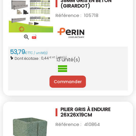
38MM GRIS EN BÉTON
(GIRARDOT)
Référence :
105718
53
,
79
€
TTC / unité(s)
0,44
Dont écotaxe :
€ HT / unité(s)
13
unité(s)
Commander
PILIER GRIS À ENDUIRE
26X26X19CM
Référence :
410864