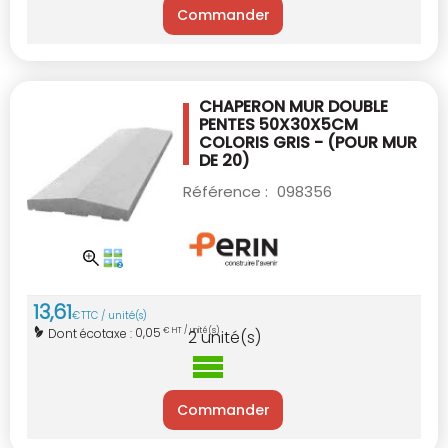
Commander
CHAPERON MUR DOUBLE
PENTES 50X30X5CM
COLORIS GRIS - (POUR MUR
DE 20)
Référence :
098356
13
,
61
€
TTC / unité(s)
0,05
Dont écotaxe :
€ HT / unité(s)
2
unité(s)
Commander