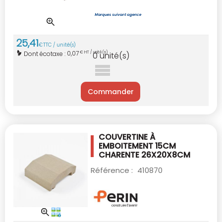
25
,
41
€
TTC / unité(s)
0,07
Dont écotaxe :
€ HT / unité(s)
0
unité(s)
Commander
COUVERTINE À
EMBOITEMENT 15CM
CHARENTE
26X20X8CM
Référence :
410870