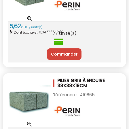
5
,
62
€
TTC / unité(s)
0,04
Dont écotaxe :
€ HT / unité(s)
77
unité(s)
Commander
PILIER GRIS À ENDUIRE
38X38X19CM
Référence :
410865