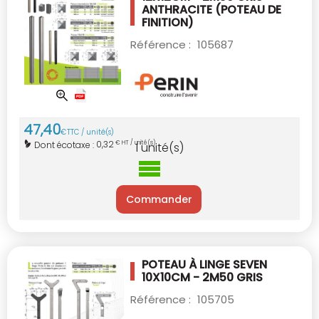
ANTHRACITE (POTEAU DE
FINITION)
Référence :
105687
47
,
40
€
TTC / unité(s)
0,32
Dont écotaxe :
€ HT / unité(s)
1
unité(s)
Commander
POTEAU À LINGE SEVEN
10X10CM - 2M50
GRIS
Référence :
105705