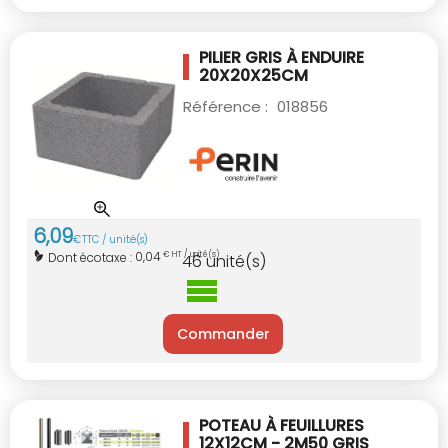
PILIER GRIS À ENDUIRE
20X20X25CM
Référence :
018856
6
,
09
€
TTC / unité(s)
0,04
Dont écotaxe :
€ HT / unité(s)
46
unité(s)
Commander
POTEAU À FEUILLURES
12X12CM - 2M50
GRIS