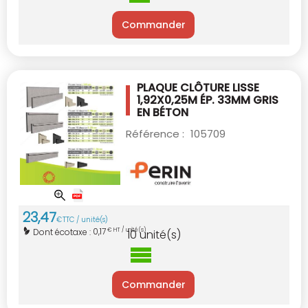
Commander
PLAQUE CLÔTURE LISSE
1,92X0,25M
ÉP. 33MM GRIS
EN BÉTON
Référence :
105709
23
,
47
€
TTC / unité(s)
0,17
Dont écotaxe :
€ HT / unité(s)
10
unité(s)
Commander