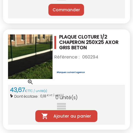
Commander
PLAQUE CLOTURE 1/2
CHAPERON 250X25 AXOR
GRIS BETON
Référence :
060294
43
,
67
€
TTC / unité(s)
0,18
Dont écotaxe :
€ HT / unité(s)
0
unité(s)
Ajouter au panier