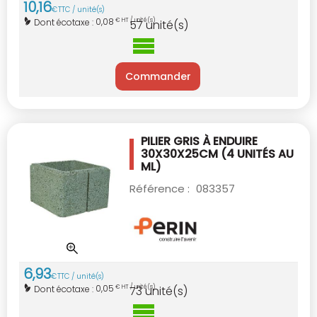
10
,
16
€
TTC / unité(s)
0,08
Dont écotaxe :
€ HT / unité(s)
57
unité(s)
Commander
PILIER GRIS À ENDUIRE
30X30X25CM
(4 UNITÉS AU
ML)
Référence :
083357
6
,
93
€
TTC / unité(s)
0,05
Dont écotaxe :
€ HT / unité(s)
73
unité(s)