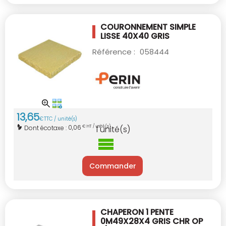
COURONNEMENT SIMPLE
LISSE 40X40 GRIS
Référence :
058444
13
,
65
€
TTC / unité(s)
0,06
Dont écotaxe :
€ HT / unité(s)
1
unité(s)
Commander
CHAPERON 1 PENTE
0M49X28X4 GRIS
CHR OP