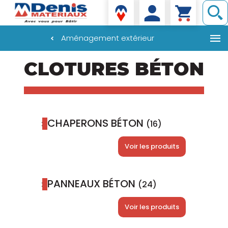
Denis matériaux
Aménagement extérieur
Aller
CLOTURES BÉTON
au
contenu
principal
CHAPERONS BÉTON
(16)
Voir les produits
PANNEAUX BÉTON
(24)
Voir les produits