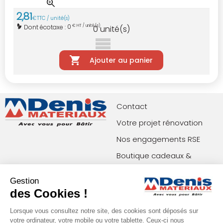
2
,
81
€
TTC / unité(s)
0
Dont écotaxe :
€ HT / unité(s)
0
unité(s)
Ajouter au panier
Contact
Votre projet rénovation
Nos engagements RSE
Boutique cadeaux &
privilèges
Gestion
Index égalité femmes-
des Cookies !
hommes
Lorsque vous consultez notre site, des cookies sont déposés sur
votre ordinateur, votre mobile ou votre tablette. Ceux-ci nous