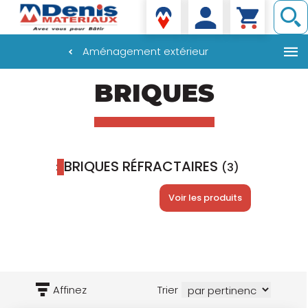
Denis matériaux
Aménagement extérieur
Aller
BRIQUES
au
contenu
principal
BRIQUES RÉFRACTAIRES
(3)
Voir les produits
Affinez
Trier