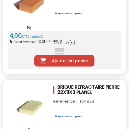
4
,
66
€
TTC / unité(s)
0,01
Dont écotaxe :
€ HT / unité(s)
0
unité(s)
Ajouter au panier
BRIQUE REFRACTAIRE PIERRE
22X11X3 PLANEL
Référence :
134928