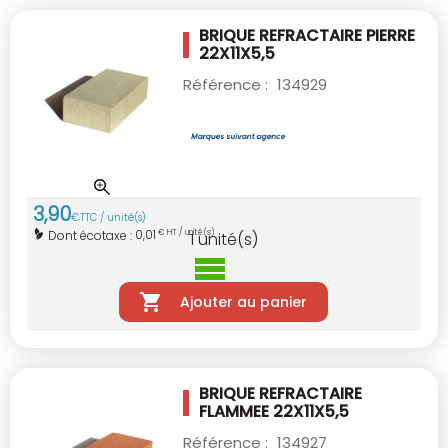
BRIQUE REFRACTAIRE PIERRE
22X11X5,5
Référence :
134929
3
,
90
€
TTC / unité(s)
0,01
Dont écotaxe :
€ HT / unité(s)
1
unité(s)
Ajouter au panier
BRIQUE REFRACTAIRE
FLAMMEE 22X11X5,5
Référence :
134927