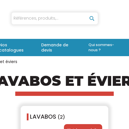
iaux
Nos
Demande de
Qui sommes-
catalogues
devis
nous ?
et éviers
AVABOS ET ÉVIE
LAVABOS
(2)