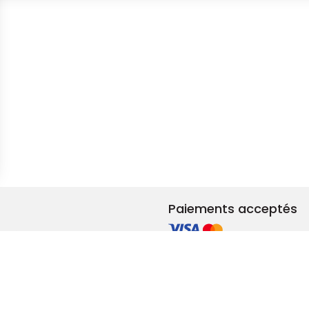
s Options
ètres de confidentialité, en garantissant la conformité avec le
Paiements acceptés
et rénovation
ements RSE
adeaux & privilèges
lité femmes-hommes