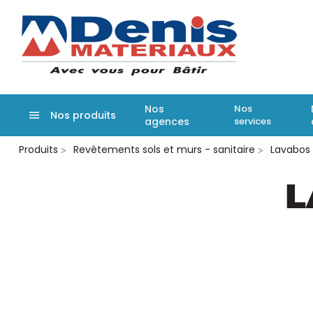
Denis matér
Nos
Nos
Nos produits
agences
services
Aller
Produits
Revêtements sols et murs - sanitaire
Lavabos 
au
contenu
principal
L