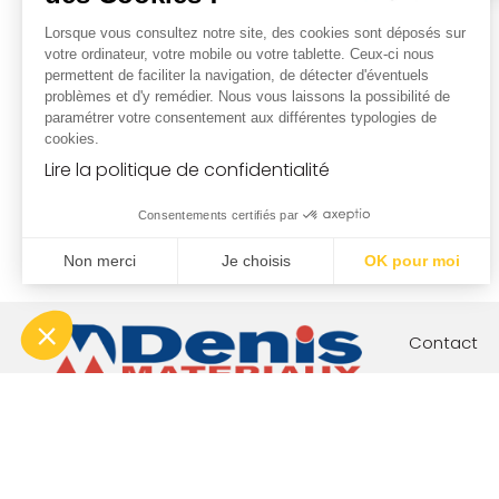
Lorsque vous consultez notre site, des cookies sont déposés sur
votre ordinateur, votre mobile ou votre tablette. Ceux-ci nous
permettent de faciliter la navigation, de détecter d'éventuels
problèmes et d'y remédier. Nous vous laissons la possibilité de
paramétrer votre consentement aux différentes typologies de
cookies.
Lire la politique de confidentialité
Consentements certifiés par
Non merci
Je choisis
OK pour moi
Plateforme de Gestion du Consentement : Personnalisez vo
Axeptio consent
Notre plateforme vous permet d'adapter et de gérer vos param
Contact
Votre proj
Nos engag
Boutique c
Index éga