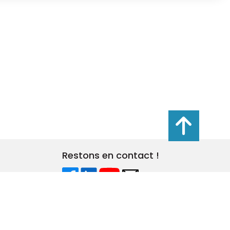
s réglementations. Personnalisez vos préférences pour contrôler
Restons en contact !