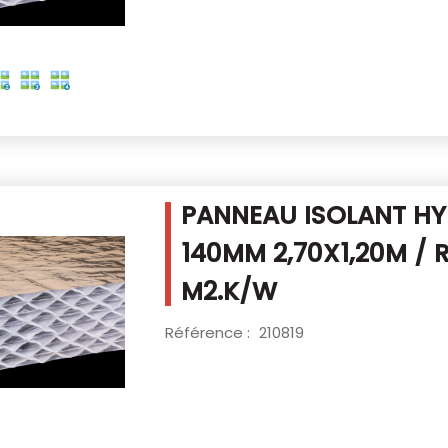
PANNEAU ISOLANT HY
140MM
2,70X1,20M / 
M2.K/W
Référence :
210819