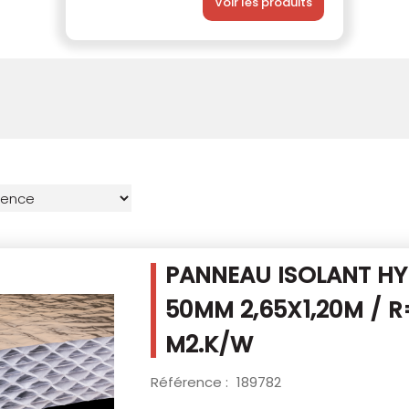
Voir les produits
PANNEAU ISOLANT HYB
50MM
2,65X1,20M / R
M2.K/W
Référence :
189782