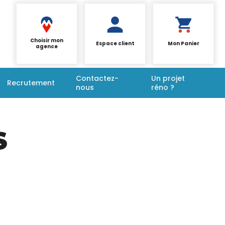
Choisir mon
Espace client
Mon Panier
agence
Contactez-
Un projet
Recrutement
nous
réno ?
S