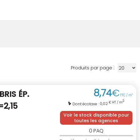
Produits par page :
8
,
74
€
RIS ÉP.
TTC / m
2
2
€ HT / m
=2,15
0,02
Dont écotaxe :
Voir le stock disponible pour
toutes les agences
0
PAQ