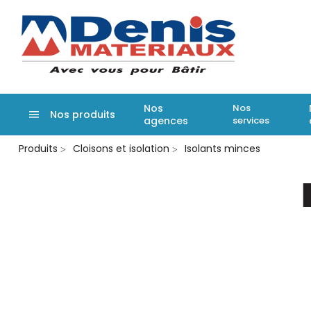
Denis matér
Nos
Nos
Nos produits
agences
services
Aller
Produits
Cloisons et isolation
Isolants minces
au
contenu
principal