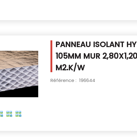
PANNEAU ISOLANT HYB
105MM MUR
2,80X1,2
M2.K/W
Référence :
196644