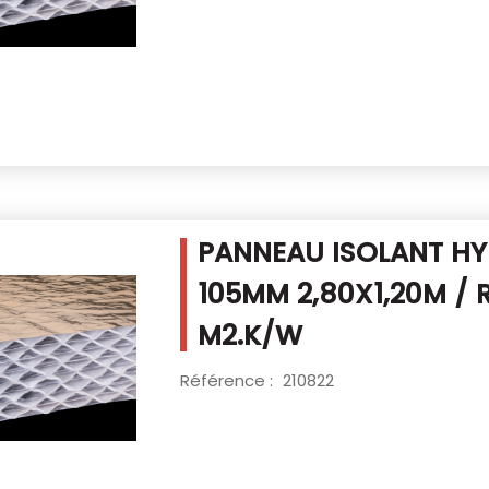
PANNEAU ISOLANT HY
105MM
2,80X1,20M / 
M2.K/W
Référence :
210822