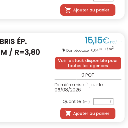
Ajouter au panier
15
,
15
€
RIS ÉP.
TTC / m
2
2
€ HT / m
0M / R=3,80
0,04
Dont écotaxe :
Voir le stock disponible pour
toutes les agences
0
PQT
Dernière mise à jour le
05/08/2026
Quantité
(m
)
2
Ajouter au panier