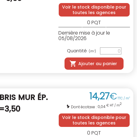
Voir le stock disponible pour
toutes les agences
0
PQT
Dernière mise à jour le
05/08/2026
Quantité
(m
)
2
Ajouter au panier
14
,
27
€
BRIS MUR ÉP.
TTC / m
2
2
€ HT / m
R=3,50
0,04
Dont écotaxe :
Voir le stock disponible pour
toutes les agences
0
PQT