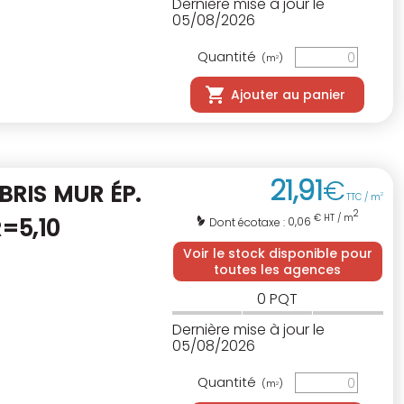
Dernière mise à jour le
05/08/2026
Quantité
(m
)
2
Ajouter au panier
21
,
91
€
BRIS MUR ÉP.
TTC / m
2
2
€ HT / m
R=5,10
0,06
Dont écotaxe :
Voir le stock disponible pour
toutes les agences
0
PQT
Dernière mise à jour le
05/08/2026
Quantité
(m
)
2