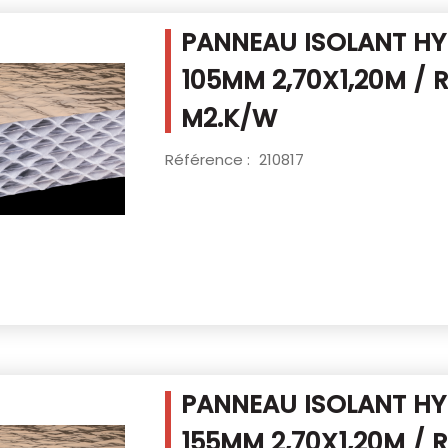
PANNEAU ISOLANT HY
105MM
2,70X1,20M / 
M2.K/W
Référence :
210817
PANNEAU ISOLANT HY
155MM
2,70X1,20M / 