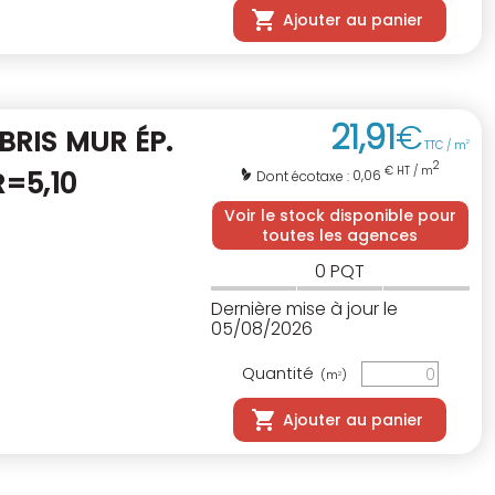
Ajouter au panier
21
,
91
€
BRIS MUR ÉP.
TTC / m
2
2
€ HT / m
R=5,10
0,06
Dont écotaxe :
Voir le stock disponible pour
toutes les agences
0
PQT
Dernière mise à jour le
05/08/2026
Quantité
(m
)
2
Ajouter au panier