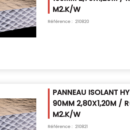
M2.K/W
Référence :
210820
PANNEAU ISOLANT HY
90MM
2,80X1,20M / 
M2.K/W
Référence :
210821