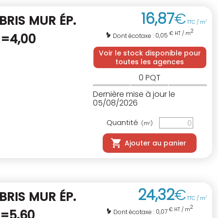
16
,
87
€
BRIS MUR ÉP.
TTC / m
2
2
€ HT / m
R=4,00
0,05
Dont écotaxe :
Voir le stock disponible pour
toutes les agences
0
PQT
Dernière mise à jour le
05/08/2026
Quantité
(m
)
2
Ajouter au panier
24
,
32
€
BRIS MUR ÉP.
TTC / m
2
2
€ HT / m
R=5,60
0,07
Dont écotaxe :