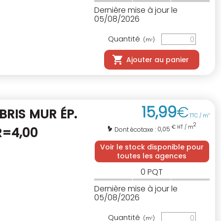
Dernière mise à jour le
05/08/2026
Quantité
(m
)
2
Ajouter au panier
15
,
99
€
BRIS MUR ÉP.
TTC / m
2
2
€ HT / m
R=4,00
0,05
Dont écotaxe :
Voir le stock disponible pour
toutes les agences
0
PQT
Dernière mise à jour le
05/08/2026
Quantité
(m
)
2