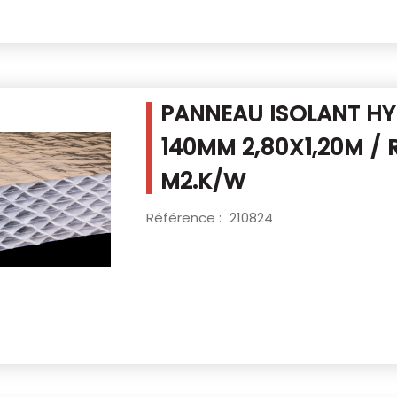
PANNEAU ISOLANT HY
140MM
2,80X1,20M / 
M2.K/W
Référence :
210824