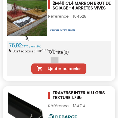
2M40 CL4 MARRON
BRUT DE
SCIAGE -4 ARRETES VIVES
Référence :
164528
75
,
92
€
TTC / unité(s)
0,31
Dont écotaxe :
€ HT / unité(s)
0
unité(s)
Ajouter au panier
TRAVERSE INTER.ALU GRIS
TEXTURE 1,765
Référence :
134214