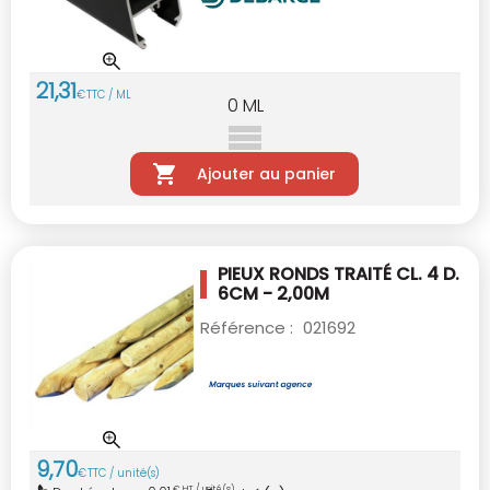
21
,
31
€
TTC / ML
0
ML
Ajouter au panier
PIEUX RONDS TRAITÉ CL. 4 D.
6CM - 2,00M
Référence :
021692
9
,
70
€
TTC / unité(s)
€ HT / unité(s)