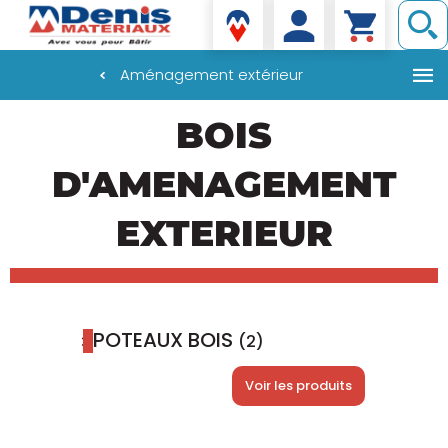
Denis matériaux
Aménagement extérieur
Aller
BOIS
au
contenu
principal
D'AMENAGEMENT
EXTERIEUR
POTEAUX BOIS
(2)
Voir les produits