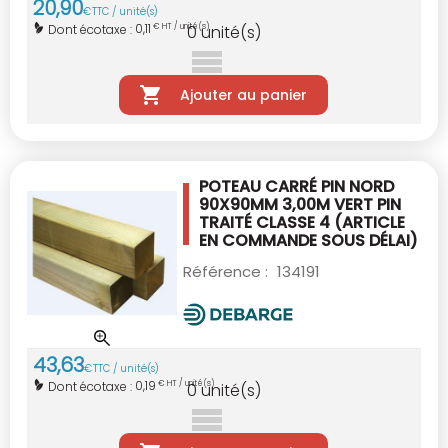
20
,
90
€
TTC / unité(s)
0,11
Dont écotaxe :
€ HT / unité(s)
0
unité(s)
Ajouter au panier
POTEAU CARRÉ PIN NORD
90X90MM 3,00M VERT
PIN
TRAITÉ CLASSE 4
(ARTICLE
EN COMMANDE SOUS DÉLAI)
Référence :
134191
43
,
63
€
TTC / unité(s)
0,19
Dont écotaxe :
€ HT / unité(s)
0
unité(s)