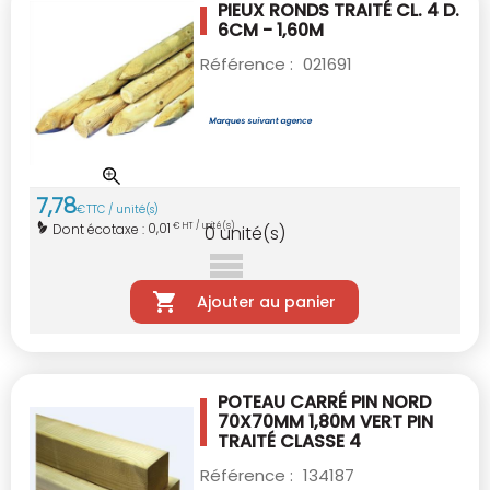
PIEUX RONDS TRAITÉ CL. 4 D.
6CM - 1,60M
Référence :
021691
7
,
78
€
TTC / unité(s)
0,01
Dont écotaxe :
€ HT / unité(s)
0
unité(s)
Ajouter au panier
POTEAU CARRÉ PIN NORD
70X70MM 1,80M VERT
PIN
TRAITÉ CLASSE 4
Référence :
134187