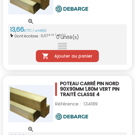
13
,
66
€
TTC / unité(s)
0,07
Dont écotaxe :
€ HT / unité(s)
0
unité(s)
Ajouter au panier
POTEAU CARRÉ PIN NORD
90X90MM 1,80M VERT
PIN
TRAITÉ CLASSE 4
Référence :
134189