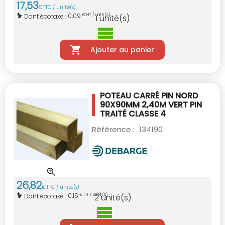
17
,
53
€
TTC / unité(s)
0,09
Dont écotaxe :
€ HT / unité(s)
1
unité(s)
Ajouter au panier
POTEAU CARRÉ PIN NORD
90X90MM 2,40M VERT
PIN
TRAITÉ CLASSE 4
Référence :
134190
26
,
82
€
TTC / unité(s)
0,15
Dont écotaxe :
€ HT / unité(s)
2
unité(s)