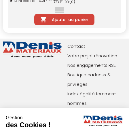
0,01
Dont écotaxe :
0
unité(s)
Ajouter au panier
Contact
Votre projet rénovation
Nos engagements RSE
Boutique cadeaux &
privilèges
Index égalité femmes-
hommes
Gestion
Paiements acceptés
Restons en contact !
des Cookies !