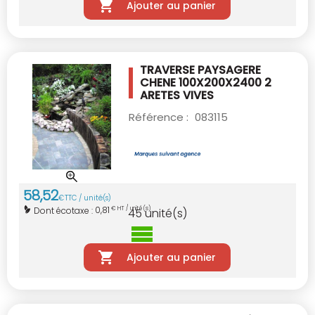
Ajouter au panier
TRAVERSE PAYSAGERE
CHENE 100X200X2400
2
ARETES VIVES
Référence :
083115
58
,
52
€
TTC / unité(s)
0,81
Dont écotaxe :
€ HT / unité(s)
45
unité(s)
Ajouter au panier