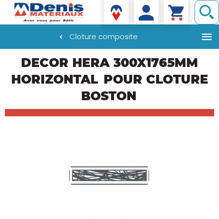
Denis matériaux
Cloture composite
Aller
DECOR HERA 300X1765MM
au
contenu
HORIZONTAL
POUR CLOTURE
principal
BOSTON