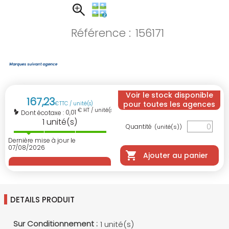
Référence :
156171
Voir le stock disponible
167
,
23
pour toutes les agences
€
TTC / unité(s)
€ HT / unité(s)
0,01
Dont écotaxe :
1
unité(s)
Quantité
(unité(s))
Dernière mise à jour le
07/08/2026
Ajouter au panier
DETAILS PRODUIT
Sur Conditionnement :
1 unité(s)