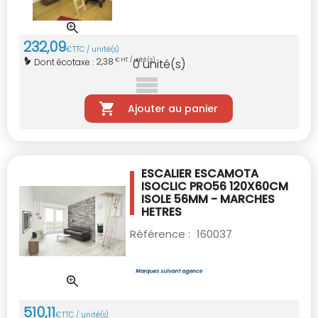
232
,
09
€
TTC / unité(s)
2,38
Dont écotaxe :
€ HT / unité(s)
0
unité(s)
Ajouter au panier
ESCALIER ESCAMOTA
ISOCLIC PRO56 120X60CM
ISOLE 56MM - MARCHES
HETRES
Référence :
160037
510
,
11
€
TTC / unité(s)