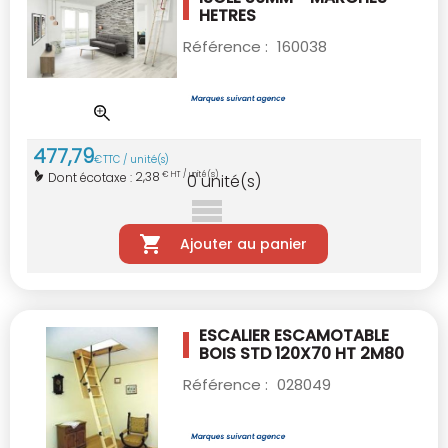
HETRES
Référence :
160038
477
,
79
€
TTC / unité(s)
2,38
Dont écotaxe :
€ HT / unité(s)
0
unité(s)
Ajouter au panier
ESCALIER ESCAMOTABLE
BOIS STD 120X70
HT 2M80
Référence :
028049