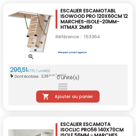
ESCALIER ESCAMOTABL
ISOWOOD PRO 120X60CM
12
MARCHES-ISOLE-20MM-
HTMAX 2M80
Référence :
153364
296
,
51
€
TTC / unité(s)
2,38
Dont écotaxe :
€ HT / unité(s)
0
unité(s)
Ajouter au panier
ESCALIER ESCAMOTA
ISOCLIC PRO56 140X70CM
ISOLE 56MM - MARCHES