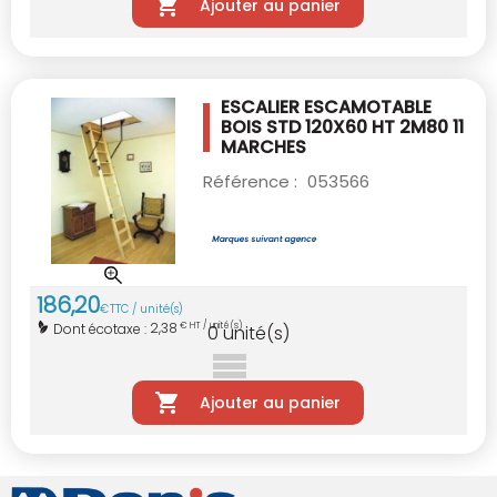
Ajouter au panier
ESCALIER ESCAMOTABLE
BOIS STD 120X60
HT 2M80 11
MARCHES
Référence :
053566
186
,
20
€
TTC / unité(s)
2,38
Dont écotaxe :
€ HT / unité(s)
0
unité(s)
Ajouter au panier