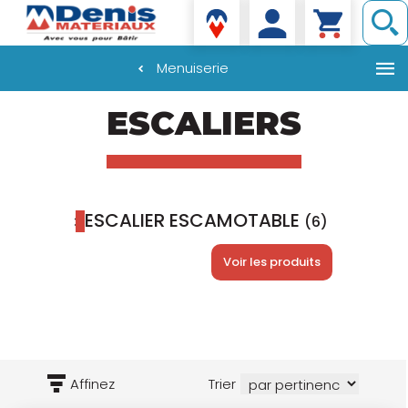
Denis matériaux
Menuiserie
Aller
ESCALIERS
au
contenu
principal
ESCALIER ESCAMOTABLE
(6)
Voir les produits
Affinez
Trier