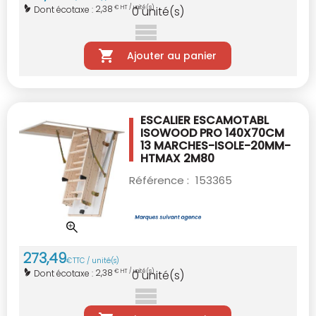
2,38
Dont écotaxe :
€ HT / unité(s)
0
unité(s)
Ajouter au panier
ESCALIER ESCAMOTABL
ISOWOOD PRO 140X70CM
13 MARCHES-ISOLE-20MM-
HTMAX 2M80
Référence :
153365
273
,
49
€
TTC / unité(s)
2,38
Dont écotaxe :
€ HT / unité(s)
0
unité(s)