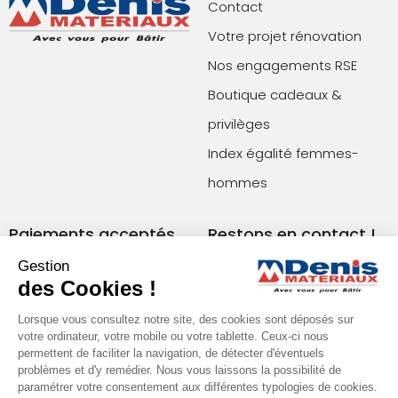
Contact
Votre projet rénovation
Nos engagements RSE
Boutique cadeaux &
privilèges
Index égalité femmes-
hommes
Paiements acceptés
Restons en contact !
Gestion
des Cookies !
Conditions générales de vente (agences)
Conditions générales de vente (e-commerce)
Lorsque vous consultez notre site, des cookies sont déposés sur
votre ordinateur, votre mobile ou votre tablette. Ceux-ci nous
Mentions légales
Plan du site
permettent de faciliter la navigation, de détecter d'éventuels
Politique de confidentialité
problèmes et d'y remédier. Nous vous laissons la possibilité de
paramétrer votre consentement aux différentes typologies de cookies.